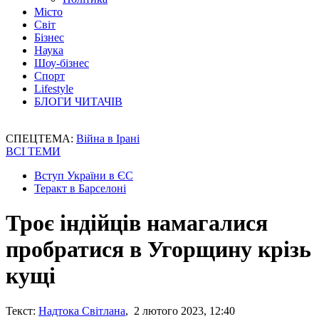
Місто
Світ
Бізнес
Наука
Шоу-бізнес
Спорт
Lifestyle
БЛОГИ ЧИТАЧІВ
СПЕЦТЕМА:
Війна в Ірані
ВСІ ТЕМИ
Вступ України в ЄС
Теракт в Барселоні
Троє індійців намагалися
пробратися в Угорщину крізь
кущі
Текст:
Надтока Світлана
, 2 лютого 2023, 12:40