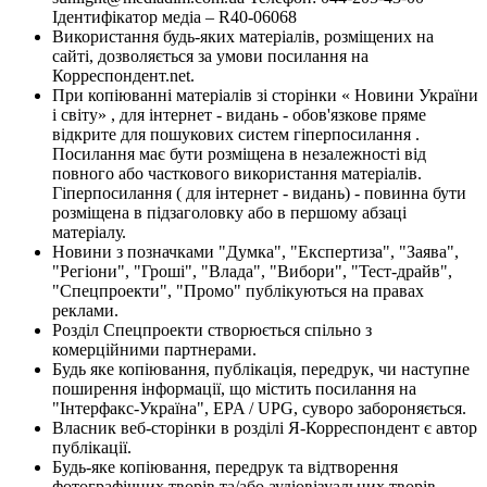
Ідентифікатор медіа – R40-06068
Використання будь-яких матеріалів, розміщених на
сайті, дозволяється за умови посилання на
Корреспондент.net.
При копіюванні матеріалів зі сторінки « Новини України
і світу» , для інтернет - видань - обов'язкове пряме
відкрите для пошукових систем гіперпосилання .
Посилання має бути розміщена в незалежності від
повного або часткового використання матеріалів.
Гіперпосилання ( для інтернет - видань) - повинна бути
розміщена в підзаголовку або в першому абзаці
матеріалу.
Новини з позначками "Думка", "Експертиза", "Заява",
"Регіони", "Гроші", "Влада", "Вибори", "Тест-драйв",
"Спецпроекти", "Промо" публікуються на правах
реклами.
Розділ Спецпроекти створюється спільно з
комерційними партнерами.
Будь яке копіювання, публікація, передрук, чи наступне
поширення інформації, що містить посилання на
"Інтерфакс-Україна", EPA / UPG, суворо забороняється.
Власник веб-сторінки в розділі Я-Корреспондент є автор
публікації.
Будь-яке копіювання, передрук та відтворення
фотографічних творів та/або аудіовізуальних творів