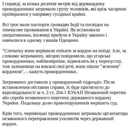
І справді, за кілька десятків метрів від держкордону
прикордонники затримали групу чоловіків, які крізь чагарник
пробиралися у напрямку сусідньої країни.
Всі троє мали паспорти громадян Індії та посвідки на
тимчасове проживання в Україні. Як встановили
оперативники, іноземці прибули в Україну законно і
навчалися в одному з вишів Одещини.
"Спочатку вони вирішили поїхати за кордон на поїзді. Але, за
словами затриманих, місцеві повідомили, що угорські
прикордонники, найімовірніше, відмовлять їм у перепустці,
тож залишивши на вокзалі свої речі, вони пішли "зеленим"
кордоном", – кажуть прикордонники.
Затриманих доставили у прикордонний підрозділ. Після
встановлення обставин справи, їх буде притягнуто до
відповідальності за ч. 2 ст. 204-1 КУпАП Незаконний перетин
або спроба незаконного перетину державного кордону
України. Подальшу долю правопорушників вирішить суд.
Крім того, чернівецькі прикордонники затримали організатора
незаконного переправлення ухилянтів через державний
кордон.