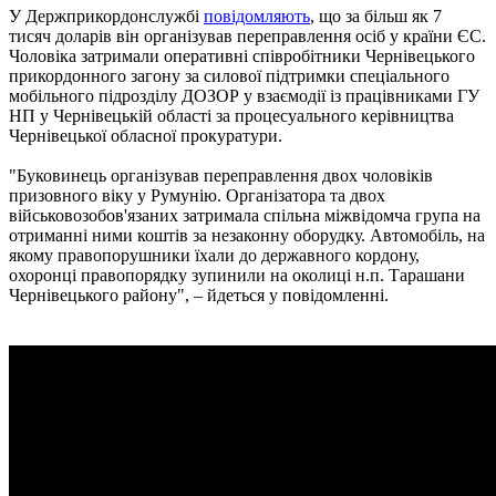
У Держприкордонслужбі
повідомляють
, що за більш як 7
тисяч доларів він організував переправлення осіб у країни ЄС.
Чоловіка затримали оперативні співробітники Чернівецького
прикордонного загону за силової підтримки спеціального
мобільного підрозділу ДОЗОР у взаємодії із працівниками ГУ
НП у Чернівецькій області за процесуального керівництва
Чернівецької обласної прокуратури.
"Буковинець організував переправлення двох чоловіків
призовного віку у Румунію. Організатора та двох
військовозобов'язаних затримала спільна міжвідомча група на
отриманні ними коштів за незаконну оборудку. Автомобіль, на
якому правопорушники їхали до державного кордону,
охоронці правопорядку зупинили на околиці н.п. Тарашани
Чернівецького району", – йдеться у повідомленні.