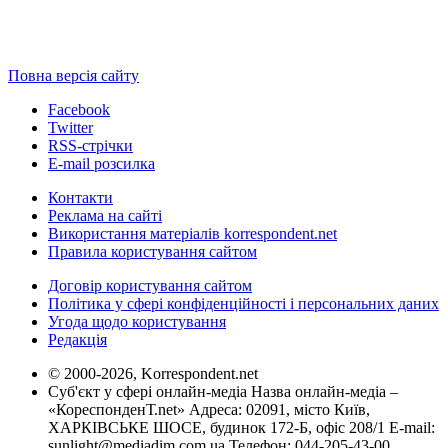
Повна версія сайту
Facebook
Twitter
RSS-стрічки
E-mail розсилка
Контакти
Реклама на сайті
Використання матеріалів korrespondent.net
Правила користування сайтом
Договір користування сайтом
Політика у сфері конфіденційності і персональних даних
Угода щодо користування
Редакція
© 2000-2026, Korrespondent.net
Суб'єкт у сфері онлайн-медіа Назва онлайн-медіа –
«КореспонденТ.net» Адреса: 02091, місто Київ,
ХАРКІВСЬКЕ ШОСЕ, будинок 172-Б, офіс 208/1 E-mail:
sunlight@mediadim.com.ua
Телефон: 044-205-43-00