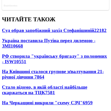
ЧИТАЙТЕ ТАКОЖ
Суд обрав запобіжний захід Стефанішиній
22182
Україна поставила Путіна перед дилемою -
ЗМІ
10668
РФ створила "українську бригаду" з полонених
- ISW
10551
На Київщині сталося групове зґвалтування 21-
річної дівчини
7864
Стало відомо, в якій області найбільше
скаржаться на ТЦК
7581
На Черкащині викрили "схему СЗЧ"
6959