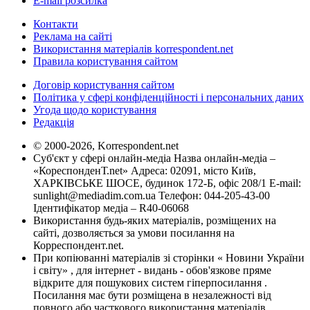
E-mail розсилка
Контакти
Реклама на сайті
Використання матеріалів korrespondent.net
Правила користування сайтом
Договір користування сайтом
Політика у сфері конфіденційності і персональних даних
Угода щодо користування
Редакція
© 2000-2026, Korrespondent.net
Суб'єкт у сфері онлайн-медіа Назва онлайн-медіа –
«КореспонденТ.net» Адреса: 02091, місто Київ,
ХАРКІВСЬКЕ ШОСЕ, будинок 172-Б, офіс 208/1 E-mail:
sunlight@mediadim.com.ua
Телефон: 044-205-43-00
Ідентифікатор медіа – R40-06068
Використання будь-яких матеріалів, розміщених на
сайті, дозволяється за умови посилання на
Корреспондент.net.
При копіюванні матеріалів зі сторінки « Новини України
і світу» , для інтернет - видань - обов'язкове пряме
відкрите для пошукових систем гіперпосилання .
Посилання має бути розміщена в незалежності від
повного або часткового використання матеріалів.