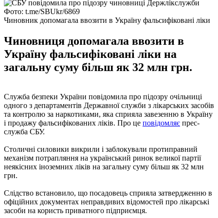
Фото: t.me/SBUkr/6869
Чиновник допомагала ввозити в Україну фальсифіковані ліки
Чиновниця допомагала ввозити в
Україну фальсифіковані ліки на
загальну суму більш як 32 млн грн.
Служба безпеки України повідомила про підозру очільниці
одного з департаментів Державної служби з лікарських засобів
та контролю за наркотиками, яка сприяла завезенню в Україну
і продажу фальсифікованих ліків. Про це
повідомляє
прес-
служба СБУ.
Столичні силовики викрили і заблокували протиправний
механізм потрапляння на український ринок великої партії
неякісних іноземних ліків на загальну суму більш як 32 млн
грн.
Слідство встановило, що посадовець сприяла затвердженню в
офіційних документах неправдивих відомостей про лікарські
засоби на користь приватного підприємця.