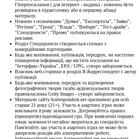
Гіперпосилання ( для інтернет - видань) - повинна бути
розміщена в підзаголовку або в першому абзаці
матеріалу.
Новини з позначками "Думка", "Експертиза", "Заява",
"Регіони", "Гроші", "Влада", "Вибори", "Тест-драйв",
"Спецпроекти", "Промо" публікуються на правах
реклами.
Розділ Спецпроекти створюється спільно з
комерційними партнерами.
Будь яке копіювання, публікація, передрук, чи наступне
поширення інформації, що містить посилання на
"Інтерфакс-Україна", EPA / UPG, суворо забороняється.
Власник веб-сторінки в розділі Я-Корреспондент є автор
публікації.
Будь-яке копіювання, передрук та відтворення
фотографічних творів та/або аудіовізуальних творів
правовласника Getty Images - суворо забороняється.
Матеріали сайту korrespondent.net призначені для осіб
старше 21 року (21+). Участь в азартних іграх може
викликати ігрову залежність. Дотримуйтесь правил
(принципів) відповідальної гри. При виявленні перших
ознак залежності негайно зверніться до спеціаліста.
Пам'ятайте, що участь в азартних іграх не може бути
джерелом доходів або альтернативою роботі.
Інформаційний ресурс korrespondent.net не проводить