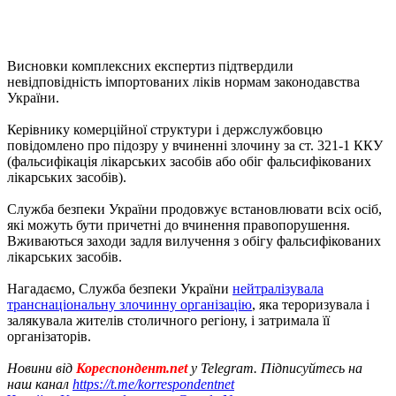
Висновки комплексних експертиз підтвердили
невідповідність імпортованих ліків нормам законодавства
України.
Керівнику комерційної структури і держслужбовцю
повідомлено про підозру у вчиненні злочину за ст. 321-1 ККУ
(фальсифікація лікарських засобів або обіг фальсифікованих
лікарських засобів).
Служба безпеки України продовжує встановлювати всіх осіб,
які можуть бути причетні до вчинення правопорушення.
Вживаються заходи задля вилучення з обігу фальсифікованих
лікарських засобів.
Нагадаємо, Служба безпеки України
нейтралізувала
транснаціональну злочинну організацію
, яка тероризувала і
залякувала жителів столичного регіону, і затримала її
організаторів.
Новини від
Кореспондент.net
у Telegram. Підписуйтесь на
наш канал
https://t.me/korrespondentnet