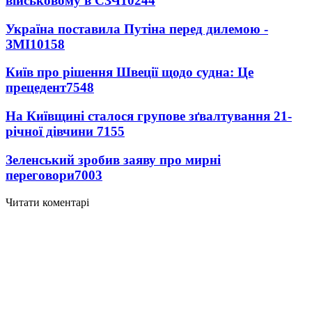
військовому в СЗЧ
10244
Україна поставила Путіна перед дилемою -
ЗМІ
10158
Київ про рішення Швеції щодо судна: Це
прецедент
7548
На Київщині сталося групове зґвалтування 21-
річної дівчини
7155
Зеленський зробив заяву про мирні
переговори
7003
Читати коментарі