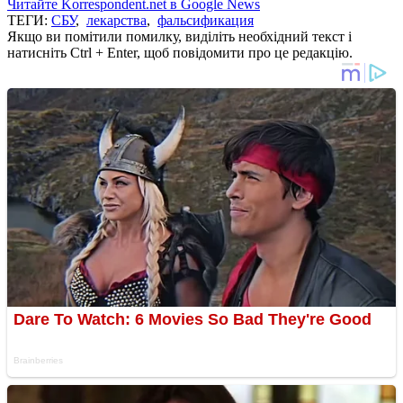
Читайте Korrespondent.net в Google News
ТЕГИ:
СБУ
,
лекарства
,
фальсификация
Якщо ви помітили помилку, виділіть необхідний текст і
натисніть Ctrl + Enter, щоб повідомити про це редакцію.