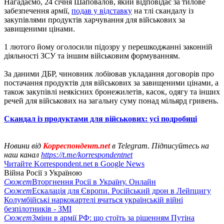
Нагадаємо, 24 січня Шаповалов, який відповідає за тилове
забезпечення армії,
подав у відставку
на тлі скандалу із
закупівлями продуктів харчування для військових за
завищеними цінами.
1 лютого йому оголосили підозру у перешкоджанні законній
діяльності ЗСУ та іншим військовим формуванням.
За даними ДБР, чиновник лобіював укладання договорів про
постачання продуктів для військових за завищеними цінами, а
також закупівлі неякісних бронежилетів, касок, одягу та інших
речей для військових на загальну суму понад мільярд гривень.
Скандал із продуктами для військових: усі подробиці
Новини від
Корреспондент.net
в Telegram. Підписуйтесь на
наш канал
https://t.me/korrespondentnet
Читайте Korrespondent.net в Google News
Війна Росії з Україною
Сюжет
Вторгнення Росії в Україну. Онлайн
Сюжет
Ескалація для Європи. Російський дрон в Лейпцигу
Колумбійські наркокартелі вчаться українській війні
безпілотників - ЗМІ
Сюжет
Зміни в армії РФ: що стоїть за рішенням Путіна