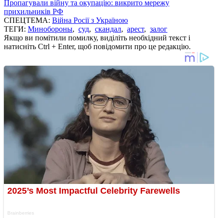
Пропагували війну та окупацію: викрито мережу
прихильників РФ
СПЕЦТЕМА:
Війна Росії з Україною
ТЕГИ:
Минобороны
,
суд
,
скандал
,
арест
,
залог
Якщо ви помітили помилку, виділіть необхідний текст і
натисніть Ctrl + Enter, щоб повідомити про це редакцію.