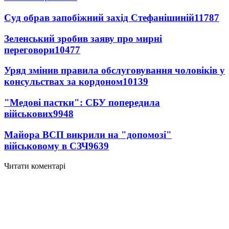
Суд обрав запобіжний захід Стефанішиній
11787
Зеленський зробив заяву про мирні
переговори
10477
Уряд змінив правила обслуговування чоловіків у
консульствах за кордоном
10139
"Медові пастки": СБУ попередила
військових
9948
Майора ВСП викрили на "допомозі"
військовому в СЗЧ
9639
Читати коментарі