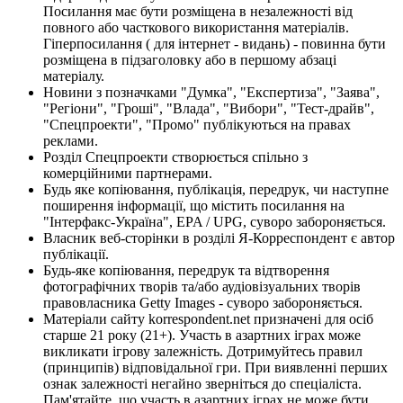
Посилання має бути розміщена в незалежності від
повного або часткового використання матеріалів.
Гіперпосилання ( для інтернет - видань) - повинна бути
розміщена в підзаголовку або в першому абзаці
матеріалу.
Новини з позначками "Думка", "Експертиза", "Заява",
"Регіони", "Гроші", "Влада", "Вибори", "Тест-драйв",
"Спецпроекти", "Промо" публікуються на правах
реклами.
Розділ Спецпроекти створюється спільно з
комерційними партнерами.
Будь яке копіювання, публікація, передрук, чи наступне
поширення інформації, що містить посилання на
"Інтерфакс-Україна", EPA / UPG, суворо забороняється.
Власник веб-сторінки в розділі Я-Корреспондент є автор
публікації.
Будь-яке копіювання, передрук та відтворення
фотографічних творів та/або аудіовізуальних творів
правовласника Getty Images - суворо забороняється.
Матеріали сайту korrespondent.net призначені для осіб
старше 21 року (21+). Участь в азартних іграх може
викликати ігрову залежність. Дотримуйтесь правил
(принципів) відповідальної гри. При виявленні перших
ознак залежності негайно зверніться до спеціаліста.
Пам'ятайте, що участь в азартних іграх не може бути