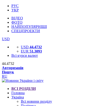
РУС
УКР
ВІДЕО
ФОТО
НАЙПОПУЛЯРНІШІ
СПЕЦПРОЕКТИ
USD
USD
44.4732
EUR
51.3093
Всі курси валют
44.4732
Авторизація
Пошук
RU
ВСІ РОЗДІЛИ
Головна
Україна
Всі новини розділу
Політика