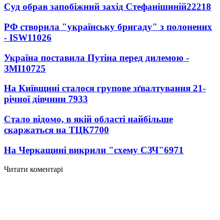
Суд обрав запобіжний захід Стефанішиній
22218
РФ створила "українську бригаду" з полонених
- ISW
11026
Україна поставила Путіна перед дилемою -
ЗМІ
10725
На Київщині сталося групове зґвалтування 21-
річної дівчини
7933
Стало відомо, в якій області найбільше
скаржаться на ТЦК
7700
На Черкащині викрили "схему СЗЧ"
6971
Читати коментарі