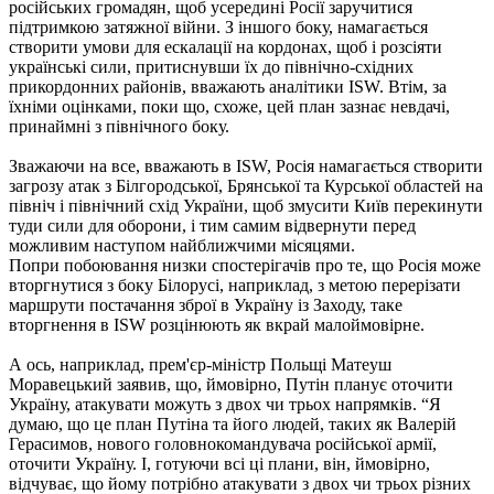
російських громадян, щоб усередині Росії заручитися
підтримкою затяжної війни. З іншого боку, намагається
створити умови для ескалації на кордонах, щоб і розсіяти
українські сили, притиснувши їх до північно-східних
прикордонних районів, вважають аналітики ISW. Втім, за
їхніми оцінками, поки що, схоже, цей план зазнає невдачі,
принаймні з північного боку.
Зважаючи на все, вважають в ISW, Росія намагається створити
загрозу атак з Білгородської, Брянської та Курської областей на
північ і північний схід України, щоб змусити Київ перекинути
туди сили для оборони, і тим самим відвернути перед
можливим наступом найближчими місяцями.
Попри побоювання низки спостерігачів про те, що Росія може
вторгнутися з боку Білорусі, наприклад, з метою перерізати
маршрути постачання зброї в Україну із Заходу, таке
вторгнення в ISW розцінюють як вкрай малоймовірне.
А ось, наприклад, прем'єр-міністр Польщі Матеуш
Моравецький заявив, що, ймовірно, Путін планує оточити
Україну, атакувати можуть з двох чи трьох напрямків. “Я
думаю, що це план Путіна та його людей, таких як Валерій
Герасимов, нового головнокомандувача російської армії,
оточити Україну. І, готуючи всі ці плани, він, ймовірно,
відчуває, що йому потрібно атакувати з двох чи трьох різних