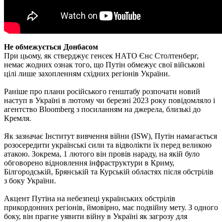
Не обмежується Донбасом
При цьому, як стверджує генсек НАТО Єнс Столтенберг,
немає жодних ознак того, що Путін обмежує свої військові
цілі лише захопленням східних регіонів України.
Раніше про плани російського генштабу розпочати новий
наступ в Україні в лютому чи березні 2023 року повідомляло і
агентство Bloomberg з посиланням на джерела, близькі до
Кремля.
Як зазначає Інститут вивчення війни (ISW), Путін намагається
розосередити українські сили та відволікти їх перед великою
атакою. Зокрема, 1 лютого він провів нараду, на якій було
обговорено відновлення інфраструктури в Криму,
Білгородській, Брянській та Курській областях після обстрілів
з боку України.
Акцент Путіна на небезпеці українських обстрілів
прикордонних регіонів, ймовірно, має подвійну мету. З одного
боку, він прагне уявити війну в Україні як загрозу для