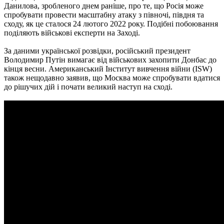
Данилова, зробленого днем раніше, про те, що Росія може
спробувати провести масштабну атаку з півночі, півдня та
сходу, як це сталося 24 лютого 2022 року. Подібні побоювання
поділяють військові експерти на Заході.
За даними української розвідки, російський президент
Володимир Путін вимагає від військових захопити Донбас до
кінця весни. Американський Інститут вивчення війни (ISW)
також нещодавно заявив, що Москва може спробувати вдатися
до рішучих дій і почати великий наступ на сході.