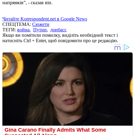
напрямків”, - сказав він.
Читайте Korrespondent.net в Google News
СПЕЦТЕМА:
Сюжети
ТЕГИ:
война
,
Путин
,
донбасс
Якщо ви помітили помилку, виділіть необхідний текст і
натисніть Ctrl + Enter, щоб повідомити про це редакцію.