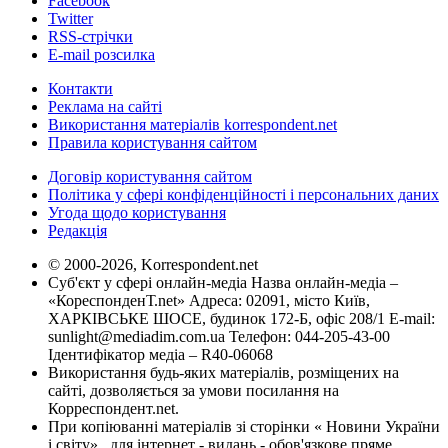
Facebook
Twitter
RSS-стрічки
E-mail розсилка
Контакти
Реклама на сайті
Використання матеріалів korrespondent.net
Правила користування сайтом
Договір користування сайтом
Політика у сфері конфіденційності і персональних даних
Угода щодо користування
Редакція
© 2000-2026, Korrespondent.net
Суб'єкт у сфері онлайн-медіа Назва онлайн-медіа –
«КореспонденТ.net» Адреса: 02091, місто Київ,
ХАРКІВСЬКЕ ШОСЕ, будинок 172-Б, офіс 208/1 E-mail:
sunlight@mediadim.com.ua
Телефон: 044-205-43-00
Ідентифікатор медіа – R40-06068
Використання будь-яких матеріалів, розміщених на
сайті, дозволяється за умови посилання на
Корреспондент.net.
При копіюванні матеріалів зі сторінки « Новини України
і світу» , для інтернет - видань - обов'язкове пряме