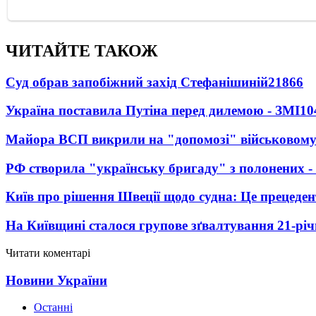
ЧИТАЙТЕ ТАКОЖ
Суд обрав запобіжний захід Стефанішиній
21866
Україна поставила Путіна перед дилемою - ЗМІ
10
Майора ВСП викрили на "допомозі" військовому
РФ створила "українську бригаду" з полонених -
Київ про рішення Швеції щодо судна: Це прецеден
На Київщині сталося групове зґвалтування 21-річ
Читати коментарі
Новини України
Останні