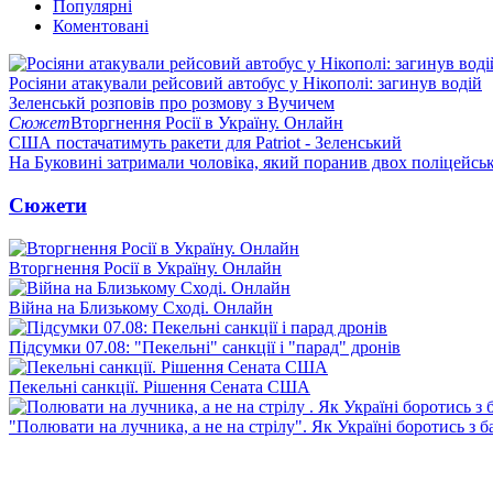
Популярні
Коментовані
Росіяни атакували рейсовий автобус у Нікополі: загинув водій
Зеленськй розповів про розмову з Вучичем
Сюжет
Вторгнення Росії в Україну. Онлайн
США постачатимуть ракети для Patriot - Зеленський
На Буковині затримали чоловіка, який поранив двох поліцейсь
Сюжети
Вторгнення Росії в Україну. Онлайн
Війна на Близькому Сході. Онлайн
Підсумки 07.08: "Пекельні" санкції і "парад" дронів
Пекельні санкції. Рішення Сената США
"Полювати на лучника, а не на стрілу". Як Україні боротись з 