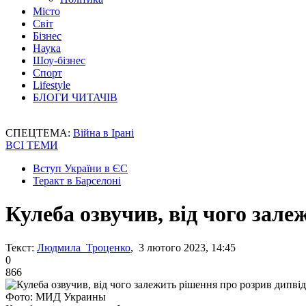
Місто
Світ
Бізнес
Наука
Шоу-бізнес
Спорт
Lifestyle
БЛОГИ ЧИТАЧІВ
СПЕЦТЕМА:
Війна в Ірані
ВСІ ТЕМИ
Вступ України в ЄС
Теракт в Барселоні
Кулеба озвучив, від чого зал
Текст:
Людмила Троценко
, 3 лютого 2023, 14:45
0
866
Фото: МИД Украины