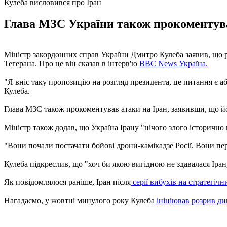
Кулеба висловився про Іран
Глава МЗС України також прокоментував
Міністр закордонних справ України Дмитро Кулеба заявив, що р
Тегерана. Про це він сказав в інтерв'ю
BBC News Україна.
"Я вніс таку пропозицію на розгляд президента, це питання є аб
Кулеба.
Глава МЗС також прокоментував атаки на Іран, заявивши, що йом
Міністр також додав, що Україна Ірану "нічого злого історично 
"Вони почали постачати бойові дрони-камікадзе Росії. Вони пер
Кулеба підкреслив, що "хоч би якою вигідною не здавалася Ірану
Як повідомлялося раніше, Іран після
серії вибухів на стратегічн
Нагадаємо, у жовтні минулого року Кулеба
ініціював розрив д