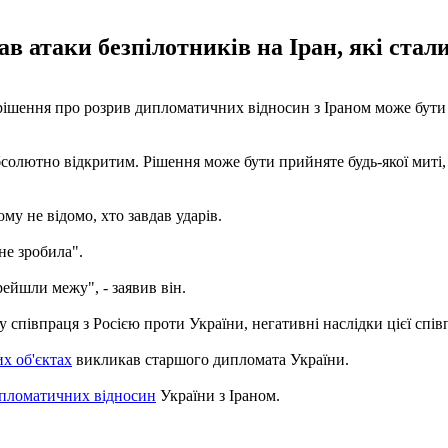
 атаки безпілотників на Іран, які стали
ішення про розрив дипломатичних відносин з Іраном може бути у
солютно відкритим. Рішення може бути прийняте будь-якої миті, і
у не відомо, хто завдав ударів.
не зробила".
ейшли межу", - заявив він.
 співпраця з Росією проти України, негативні наслідки цієї спів
их об'єктах
викликав старшого дипломата України.
ипломатичних відносин
України з Іраном.