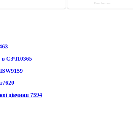
463
 в СЗЧ
10365
 ISW
9159
т
7620
ної дівчини
7594