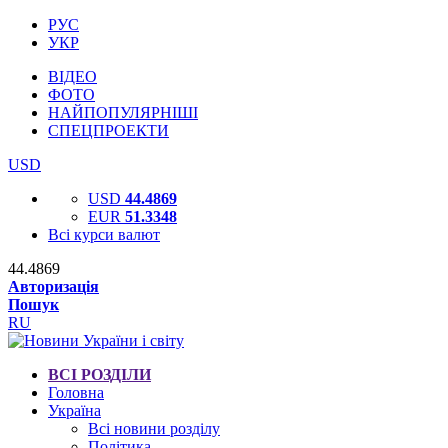
РУС
УКР
ВІДЕО
ФОТО
НАЙПОПУЛЯРНІШІ
СПЕЦПРОЕКТИ
USD
USD
44.4869
EUR
51.3348
Всі курси валют
44.4869
Авторизація
Пошук
RU
ВСІ РОЗДІЛИ
Головна
Україна
Всі новини розділу
Політика