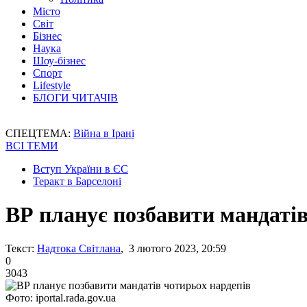
Місто
Світ
Бізнес
Наука
Шоу-бізнес
Спорт
Lifestyle
БЛОГИ ЧИТАЧІВ
СПЕЦТЕМА:
Війна в Ірані
ВСІ ТЕМИ
Вступ України в ЄС
Теракт в Барселоні
ВР планує позбавити мандатів
Текст:
Надтока Світлана
, 3 лютого 2023, 20:59
0
3043
Фото: iportal.rada.gov.ua