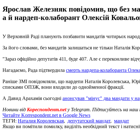
Ярослав Железняк повідомив, що без ма
а й нардеп-колаборант Олексій Ковальо
У Верховній Раді планують позбавити мандатів чотирьох народ
За його словами, без мандатів залишаться не тільки Наталія К
"Зараз офіційно депутатів 411, буде 407. Але є переконливе від
Нагадаємо, Рада підтвердила
смерть нардепа-колаборанта Олек
Раніше ЗМІ повідомляли, що нардепи Наталія Королевська, Ю
списками ОПЗЖ, вони входили до однойменної фракції.
А Давид Арахамія сьогодні
анонсував "мінус" два мандати у на
Новини від
Кореспондент.net
у Telegram. Підписуйтесь на наш
Читайте Korrespondent.net в Google News
ТЕГИ:
Наталия Королевская
,
депутатский мандат
,
мандат
Якщо ви помітили помилку, виділіть необхідний текст і натисніт