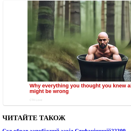
ЧИТАЙТЕ ТАКОЖ
Суд обрав запобіжний захід Стефанішиній
22309