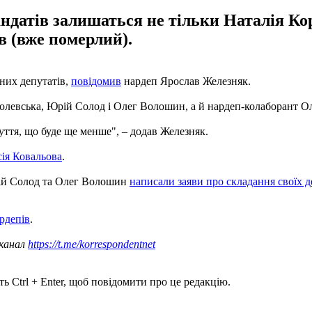
ндатів залишаться не тільки Наталія Ко
в (вже померлий).
них депутатів,
повідомив
нардеп Ярослав Железняк.
оролевська, Юрій Солод і Олег Волошин, а й нардеп-колаборант О
чуття, що буде ще менше", – додав Железняк.
сія Ковальова
.
рій Солод та Олег Волошин
написали заяви про складання своїх 
рдепів
.
 канал
https://t.me/korrespondentnet
ь Ctrl + Enter, щоб повідомити про це редакцію.