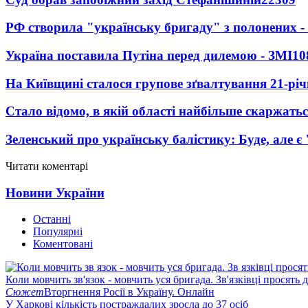
РФ створила "українську бригаду" з полонених -
Україна поставила Путіна перед дилемою - ЗМІ
10
На Київщині сталося групове зґвалтування 21-річ
Стало відомо, в якій області найбільше скаржать
Зеленський про українську балістику: Буде, але є
Читати коментарі
Новини України
Останні
Популярні
Коментовані
Коли мовчить зв'язок - мовчить уся бригада. Зв'язківці просять
Сюжет
Вторгнення Росії в Україну. Онлайн
У Харкові кількість постраждалих зросла до 37 осіб