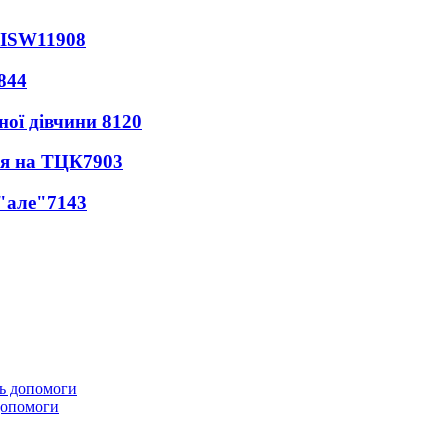
 ISW
11908
844
ної дівчини
8120
ся на ТЦК
7903
 "але"
7143
 допомоги