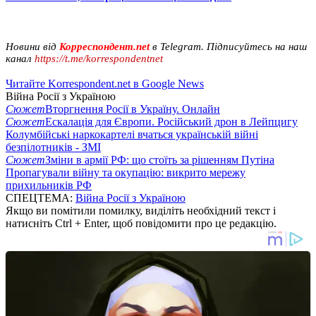
Новини від
Корреспондент.net
в Telegram. Підписуйтесь на наш
канал
https://t.me/korrespondentnet
Читайте Korrespondent.net в Google News
Війна Росії з Україною
Сюжет
Вторгнення Росії в Україну. Онлайн
Сюжет
Ескалація для Європи. Російський дрон в Лейпцигу
Колумбійські наркокартелі вчаться українській війні
безпілотників - ЗМІ
Сюжет
Зміни в армії РФ: що стоїть за рішенням Путіна
Пропагували війну та окупацію: викрито мережу
прихильників РФ
СПЕЦТЕМА:
Війна Росії з Україною
Якщо ви помітили помилку, виділіть необхідний текст і
натисніть Ctrl + Enter, щоб повідомити про це редакцію.