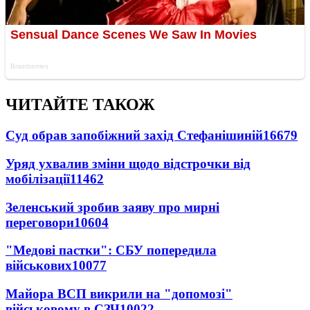
ЧИТАЙТЕ ТАКОЖ
Суд обрав запобіжний захід Стефанішиній
16679
Уряд ухвалив зміни щодо відстрочки від
мобілізації
11462
Зеленський зробив заяву про мирні
переговори
10604
"Медові пастки": СБУ попередила
військових
10077
Майора ВСП викрили на "допомозі"
військовому в СЗЧ
10022