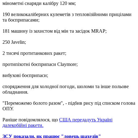
мінометні снаряди калібру 120 мм;
190 великокаліберних кулеметів з тепловізійними прицілами
та боєприпасами;
181 машину із захистом від мін та засідок MRAP;
250 Javelin;
2 тисячі протитанкових ракет;
протипіхотні боєприпаси Claymore;
вибухові боєприпаси;
спорядження для холодної погоди, шоломи та інше польове
обладнання.
"Переможемо болото разом", - підбив рису під списком голова
ОПУ.
Раніше повідомлялося, що
США передадуть Україні
далекобійні ракети.
ЗСУ показали, як працює "ловець шахедів"