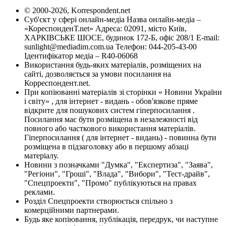
© 2000-2026, Korrespondent.net
Суб'єкт у сфері онлайн-медіа Назва онлайн-медіа –
«КореспонденТ.net» Адреса: 02091, місто Київ,
ХАРКІВСЬКЕ ШОСЕ, будинок 172-Б, офіс 208/1 E-mail:
sunlight@mediadim.com.ua
Телефон: 044-205-43-00
Ідентифікатор медіа – R40-06068
Використання будь-яких матеріалів, розміщених на
сайті, дозволяється за умови посилання на
Корреспондент.net.
При копіюванні матеріалів зі сторінки « Новини України
і світу» , для інтернет - видань - обов'язкове пряме
відкрите для пошукових систем гіперпосилання .
Посилання має бути розміщена в незалежності від
повного або часткового використання матеріалів.
Гіперпосилання ( для інтернет - видань) - повинна бути
розміщена в підзаголовку або в першому абзаці
матеріалу.
Новини з позначками "Думка", "Експертиза", "Заява",
"Регіони", "Гроші", "Влада", "Вибори", "Тест-драйв",
"Спецпроекти", "Промо" публікуються на правах
реклами.
Розділ Спецпроекти створюється спільно з
комерційними партнерами.
Будь яке копіювання, публікація, передрук, чи наступне