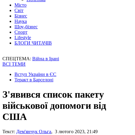
Місто
Світ
Бізнес
Наука
Шоу-бізнес
Спорт
Lifestyle
БЛОГИ ЧИТАЧІВ
СПЕЦТЕМА:
Війна в Ірані
ВСІ ТЕМИ
Вступ України в ЄС
Теракт в Барселоні
З'явився список пакету
військової допомоги від
США
Текст:
Дем'янчук Ольга
, 3 лютого 2023, 21:49