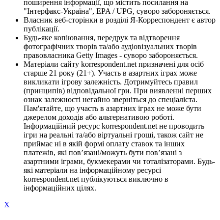
поширення інформації, що містить посилання на
"Інтерфакс-Україна", EPA / UPG, суворо забороняється.
Власник веб-сторінки в розділі Я-Корреспондент є автор
публікації.
Будь-яке копіювання, передрук та відтворення
фотографічних творів та/або аудіовізуальних творів
правовласника Getty Images - суворо забороняється.
Матеріали сайту korrespondent.net призначені для осіб
старше 21 року (21+). Участь в азартних іграх може
викликати ігрову залежність. Дотримуйтесь правил
(принципів) відповідальної гри. При виявленні перших
ознак залежності негайно зверніться до спеціаліста.
Пам'ятайте, що участь в азартних іграх не може бути
джерелом доходів або альтернативою роботі.
Інформаційний ресурс korrespondent.net не проводить
ігри на реальні та/або віртуальні гроші, також сайт не
приймає ні в якій формі оплату ставок та інших
платежів, які пов’язані/можуть бути пов’язані з
азартними іграми, букмекерами чи тоталізаторами. Будь-
які матеріали на інформаційному ресурсі
korrespondent.net публікуються виключно в
інформаційних цілях.
X