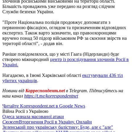
злочинів російськими військовими на території області.
Більшість проваджень уже передано на розгляд слідчим
Служби безпеки України.
"Проте Національна поліція продовжує допомагати з
первинною фіксацією, оглядом та призначенням відповідних
експертиз. Також варто зазначити, що правоохоронцями
вручено понад 50 підозр військовим РФ за скоєння звірств на
території області", - додав він.
Раніше повідомлялося, що у місті Гаага (Нідерланди) буде
створено міжнародний
центр із розслідування злочинів Росії в
Україні.
Нагадаємо, в Ізюмі Харківської області
ексгумували 436 тіл
убитих українців
.
Новини від
Корреспондент.net
в Telegram. Підписуйтесь на
наш канал
https://t.me/korrespondentnet
Читайте Korrespondent.net в Google News
Війна Росії з Україною
Одеса зазнала масованої атаки
Сюжет
Вторгнення Росії в Україну. Онлайн
Зеленський про українську балістику: Буде, але є "але"