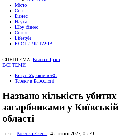
Місто
Світ
Бізнес
Наука
Шоу-бізнес
Спорт
Lifestyle
БЛОГИ ЧИТАЧІВ
СПЕЦТЕМА:
Війна в Ірані
ВСІ ТЕМИ
Вступ України в ЄС
Теракт в Барселоні
Названо кількість убитих
загарбниками у Київській
області
Текст:
Расенко Елена
, 4 лютого 2023, 05:39