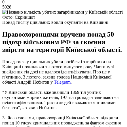
0
5028
Фото: Скриншот
Понад тисячу цивільних вбили окупанти на Київщині
Правоохоронцями вручено понад 50
підозр військовим РФ за скоєння
звірств на території Київської області.
Понад тисячу цивільних убили російські загарбники на
Київщині починаючи з лютого минулого року. Частину зі
знайдених тіл досі не вдалося ідентифікувати. Про це у
п'ятницю, 3 лютого, заявив голова Нацполіції Київської
області Андрій Нєбитов у
Telegram
.
"У Київській області вже знайшли 1369 тіл убитих
окупантами мирних жителів, 197 тіл громадян залишаються
неідентифікованими. Триста людей вважаються зниклими
безвісти", - заявив Нєбитов.
За його словами, правоохоронці Київської області відкрили
понад 10 тисяч кримінальних проваджень за фактом скоєння