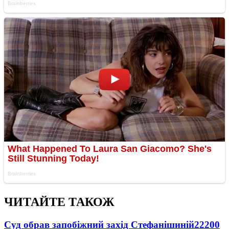
ЧИТАЙТЕ ТАКОЖ
Суд обрав запобіжний захід Стефанішиній
22200