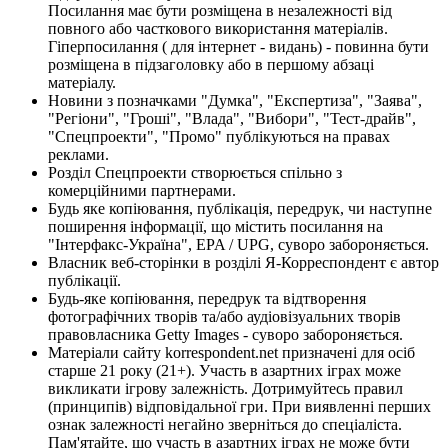
Посилання має бути розміщена в незалежності від
повного або часткового використання матеріалів.
Гіперпосилання ( для інтернет - видань) - повинна бути
розміщена в підзаголовку або в першому абзаці
матеріалу.
Новини з позначками "Думка", "Експертиза", "Заява",
"Регіони", "Гроші", "Влада", "Вибори", "Тест-драйв",
"Спецпроекти", "Промо" публікуються на правах
реклами.
Розділ Спецпроекти створюється спільно з
комерційними партнерами.
Будь яке копіювання, публікація, передрук, чи наступне
поширення інформації, що містить посилання на
"Інтерфакс-Україна", EPA / UPG, суворо забороняється.
Власник веб-сторінки в розділі Я-Корреспондент є автор
публікації.
Будь-яке копіювання, передрук та відтворення
фотографічних творів та/або аудіовізуальних творів
правовласника Getty Images - суворо забороняється.
Матеріали сайту korrespondent.net призначені для осіб
старше 21 року (21+). Участь в азартних іграх може
викликати ігрову залежність. Дотримуйтесь правил
(принципів) відповідальної гри. При виявленні перших
ознак залежності негайно зверніться до спеціаліста.
Пам'ятайте, що участь в азартних іграх не може бути