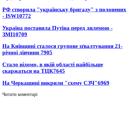
РФ створила "українську бригаду" з полонених
- ISW
10772
Україна поставила Путіна перед дилемою -
ЗМІ
10709
На Київщині сталося групове зґвалтування 21-
річної дівчини
7905
Стало відомо, в якій області найбільше
скаржаться на ТЦК
7645
На Черкащині викрили "схему СЗЧ"
6969
Читати коментарі