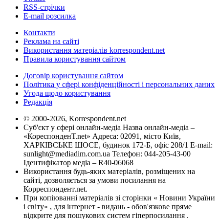
RSS-стрічки
E-mail розсилка
Контакти
Реклама на сайті
Використання матеріалів korrespondent.net
Правила користування сайтом
Договір користування сайтом
Політика у сфері конфіденційності і персональних даних
Угода щодо користування
Редакція
© 2000-2026, Korrespondent.net
Суб'єкт у сфері онлайн-медіа Назва онлайн-медіа –
«КореспонденТ.net» Адреса: 02091, місто Київ,
ХАРКІВСЬКЕ ШОСЕ, будинок 172-Б, офіс 208/1 E-mail:
sunlight@mediadim.com.ua
Телефон: 044-205-43-00
Ідентифікатор медіа – R40-06068
Використання будь-яких матеріалів, розміщених на
сайті, дозволяється за умови посилання на
Корреспондент.net.
При копіюванні матеріалів зі сторінки « Новини України
і світу» , для інтернет - видань - обов'язкове пряме
відкрите для пошукових систем гіперпосилання .