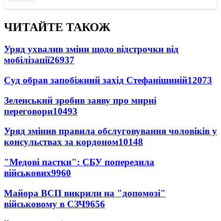
ЧИТАЙТЕ ТАКОЖ
Уряд ухвалив зміни щодо відстрочки від
мобілізації
26937
Суд обрав запобіжний захід Стефанішиній
12073
Зеленський зробив заяву про мирні
переговори
10493
Уряд змінив правила обслуговування чоловіків у
консульствах за кордоном
10148
"Медові пастки": СБУ попередила
військових
9960
Майора ВСП викрили на "допомозі"
військовому в СЗЧ
9656