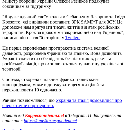
Міністр оборони України Олексій Резніков подякував
союзникам за підтримку.
"Я дуже вдячний своїм колегам Себастьяну Лекорню та Гвідо
Крозетто, які вирішили поставити ЗРК SAMP/T для ЗСУ. Це
допоможе нам врятувати тисячі життів від атак російських
терористів. Крок за кроком ми закриємо небо над Україною", -
написав він на своїй сторінці у
Twitter.
Це перша європейська протиракетна система великої
дальності, розроблена Францією та Італією. Вона дозволить
Україні захистити себе від атак безпілотників, ракет та
російської авіації, що охоплюють значну частину української
території.
Система, створена спільним франко-італійським
консорціумом, може відстежувати десятки цілей та
перехоплювати 10 одночасно.
Раніше повідомлялося, що
Україна та Італія домовилися про
енергетичне партнерство.
Новини від
Корреспондент.net
в Telegram. Підписуйтесь на
наш канал
https://t.me/korrespondentnet