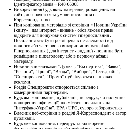
Ідентифікатор медіа – R40-06068
Використання будь-яких матеріалів, розміщених на
сайті, дозволяється за умови посилання на
Корреспондент.net.
При копіюванні матеріалів зі сторінки « Новини України
і світу» , для інтернет - видань - обов'язкове пряме
відкрите для пошукових систем гіперпосилання .
Посилання має бути розміщена в незалежності від
повного або часткового використання матеріалів.
Гіперпосилання ( для інтернет - видань) - повинна бути
розміщена в підзаголовку або в першому абзаці
матеріалу.
Новини з позначками "Думка", "Експертиза", "Заява",
"Регіони", "Гроші", "Влада", "Вибори", "Тест-драйв",
"Спецпроекти", "Промо" публікуються на правах
реклами.
Розділ Спецпроекти створюється спільно з
комерційними партнерами.
Будь яке копіювання, публікація, передрук, чи наступне
поширення інформації, що містить посилання на
"Інтерфакс-Україна", EPA / UPG, суворо забороняється.
Власник веб-сторінки в розділі Я-Корреспондент є автор
публікації.
Будь-яке копіювання, передрук та відтворення
фотографічних творів та/або аудіовізуальних творів