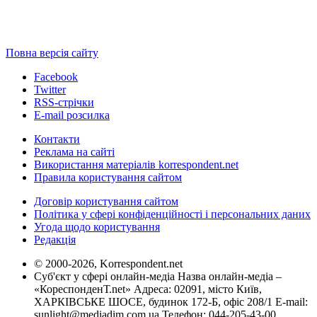
Повна версія сайту
Facebook
Twitter
RSS-стрічки
E-mail розсилка
Контакти
Реклама на сайті
Використання матеріалів korrespondent.net
Правила користування сайтом
Договір користування сайтом
Політика у сфері конфіденційності і персональних даних
Угода щодо користування
Редакція
© 2000-2026, Korrespondent.net
Суб'єкт у сфері онлайн-медіа Назва онлайн-медіа –
«КореспонденТ.net» Адреса: 02091, місто Київ,
ХАРКІВСЬКЕ ШОСЕ, будинок 172-Б, офіс 208/1 E-mail:
sunlight@mediadim.com.ua
Телефон: 044-205-43-00