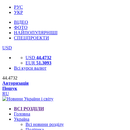
РУС
УКР
ВІДЕО
ФОТО
НАЙПОПУЛЯРНІШІ
СПЕЦПРОЕКТИ
USD
USD
44.4732
EUR
51.3093
Всі курси валют
44.4732
Авторизація
Пошук
RU
ВСІ РОЗДІЛИ
Головна
Україна
Всі новини розділу
Політика