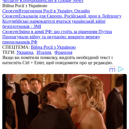
Читайте Korrespondent.net в Google News
Війна Росії з Україною
Сюжет
Вторгнення Росії в Україну. Онлайн
Сюжет
Ескалація для Європи. Російський дрон в Лейпцигу
Колумбійські наркокартелі вчаться українській війні
безпілотників - ЗМІ
Сюжет
Зміни в армії РФ: що стоїть за рішенням Путіна
Пропагували війну та окупацію: викрито мережу
прихильників РФ
СПЕЦТЕМА:
Війна Росії з Україною
ТЕГИ:
Украина
,
Италия
,
Франция
Якщо ви помітили помилку, виділіть необхідний текст і
натисніть Ctrl + Enter, щоб повідомити про це редакцію.