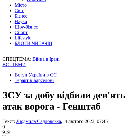
Місто
Світ
Бізнес
Наука
Шоу-бізнес
Спорт
Lifestyle
БЛОГИ ЧИТАЧІВ
СПЕЦТЕМА:
Війна в Ірані
ВСІ ТЕМИ
Вступ України в ЄС
Теракт в Барселоні
ЗСУ за добу відбили дев'ять
атак ворога - Генштаб
Текст:
Людмила Садловська
, 4 лютого 2023, 07:45
0
919