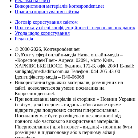
Реклама на сайті
Використання матеріалів korrespondent.net
Правила користування сайтом
Договір користування сайтом
Політика у сфері конфіденційності і персональних даних
Угода щодо користування
Редакція
© 2000-2026, Korrespondent.net
Суб'єкт у сфері онлайн-медіа Назва онлайн-медіа –
«КореспонденТ.net» Адреса: 02091, місто Київ,
ХАРКІВСЬКЕ ШОСЕ, будинок 172-Б, офіс 208/1 E-mail:
sunlight@mediadim.com.ua
Телефон: 044-205-43-00
Ідентифікатор медіа – R40-06068
Використання будь-яких матеріалів, розміщених на
сайті, дозволяється за умови посилання на
Корреспондент.net.
При копіюванні матеріалів зі сторінки « Новини України
і світу» , для інтернет - видань - обов'язкове пряме
відкрите для пошукових систем гіперпосилання .
Посилання має бути розміщена в незалежності від
повного або часткового використання матеріалів.
Гіперпосилання ( для інтернет - видань) - повинна бути
розміщена в підзаголовку або в першому абзаці
матеріалу.