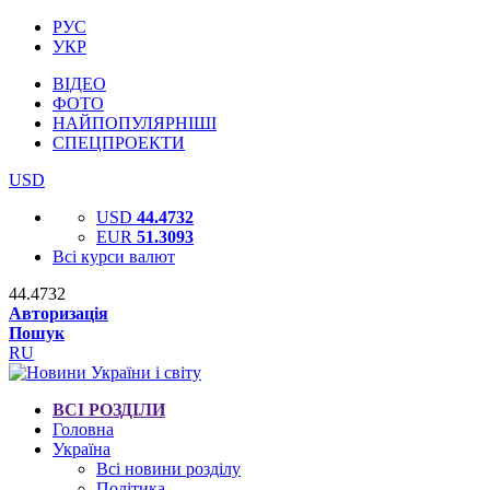
РУС
УКР
ВІДЕО
ФОТО
НАЙПОПУЛЯРНІШІ
СПЕЦПРОЕКТИ
USD
USD
44.4732
EUR
51.3093
Всі курси валют
44.4732
Авторизація
Пошук
RU
ВСІ РОЗДІЛИ
Головна
Україна
Всі новини розділу
Політика