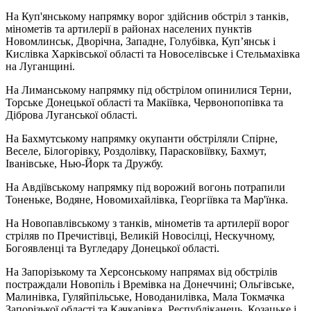
На Куп'янському напрямку ворог здійснив обстріл з танків,
мінометів та артилерії в районах населених пунктів
Новомлинськ, Дворічна, Западне, Голубівка, Куп’янськ і
Кислівка Харківської області та Новоселівське і Стельмахівка
на Луганщині.
На Лиманському напрямку під обстрілом опинилися Терни,
Торське Донецької області та Макіївка, Червонопопівка та
Діброва Луганської області.
На Бахмутському напрямку окупанти обстріляли Спірне,
Веселе, Білогорівку, Роздолівку, Парасковіївку, Бахмут,
Іванівське, Нью-Йорк та Дружбу.
На Авдіївському напрямку під ворожий вогонь потрапили
Тоненьке, Водяне, Новомихайлівка, Георгіївка та Мар'їнка.
На Новопавлівському з танків, мінометів та артилерії ворог
стріляв по Пречистівці, Великій Новосілці, Нескучному,
Богоявленці та Вугледару Донецької області.
На Запорізькому та Херсонському напрямах від обстрілів
постраждали Новопіль і Времівка на Донеччині; Ольгівське,
Малинівка, Гуляйпільське, Новоданилівка, Мала Токмачка
Запорізької області та Качкарівка, Республіканець, Козацьке і