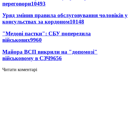
переговори
10493
Уряд змінив правила обслуговування чоловіків у
консульствах за кордоном
10148
"Медові пастки": СБУ попередила
військових
9960
Майора ВСП викрили на "допомозі"
військовому в СЗЧ
9656
Читати коментарі