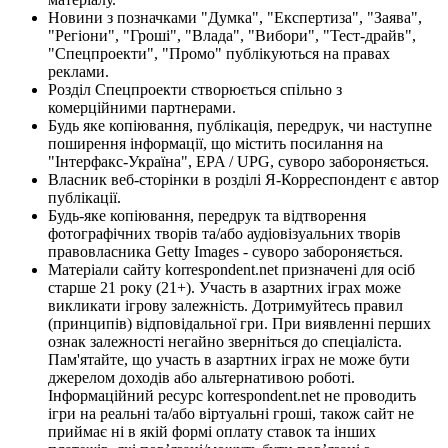
Новини з позначками "Думка", "Експертиза", "Заява",
"Регіони", "Гроші", "Влада", "Вибори", "Тест-драйв",
"Спецпроекти", "Промо" публікуються на правах
реклами.
Розділ Спецпроекти створюється спільно з
комерційними партнерами.
Будь яке копіювання, публікація, передрук, чи наступне
поширення інформації, що містить посилання на
"Інтерфакс-Україна", EPA / UPG, суворо забороняється.
Власник веб-сторінки в розділі Я-Корреспондент є автор
публікації.
Будь-яке копіювання, передрук та відтворення
фотографічних творів та/або аудіовізуальних творів
правовласника Getty Images - суворо забороняється.
Матеріали сайту korrespondent.net призначені для осіб
старше 21 року (21+). Участь в азартних іграх може
викликати ігрову залежність. Дотримуйтесь правил
(принципів) відповідальної гри. При виявленні перших
ознак залежності негайно зверніться до спеціаліста.
Пам'ятайте, що участь в азартних іграх не може бути
джерелом доходів або альтернативою роботі.
Інформаційний ресурс korrespondent.net не проводить
ігри на реальні та/або віртуальні гроші, також сайт не
приймає ні в якій формі оплату ставок та інших