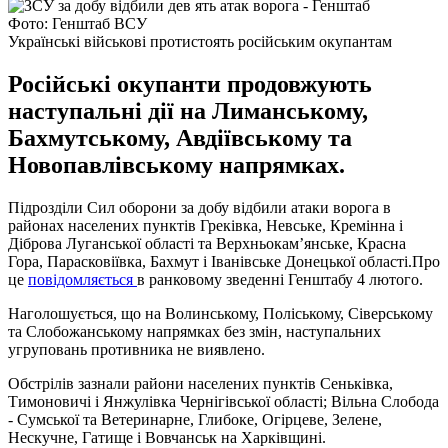
Фото: Генштаб ВСУ
Українські військові протистоять російським окупантам
Російські окупанти продовжують
наступальні дії на Лиманському,
Бахмутському, Авдіївському та
Новопавлівському напрямках.
Підрозділи Сил оборони за добу відбили атаки ворога в
районах населених пунктів Греківка, Невське, Кремінна і
Діброва Луганської області та Верхньокам’янське, Красна
Гора, Парасковіївка, Бахмут і Іванівське Донецької області.Про
це
повідомляється
в ранковому зведенні Генштабу 4 лютого.
Наголошується, що на Волинському, Поліському, Сіверському
та Слобожанському напрямках без змін, наступальних
угруповань противника не виявлено.
Обстрілів зазнали райони населених пунктів Сеньківка,
Тимоновичі і Янжулівка Чернігівської області; Вільна Слобода
- Сумської та Ветеринарне, Глибоке, Огірцеве, Зелене,
Нескучне, Гатище і Вовчанськ на Харківщині.