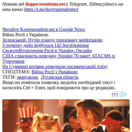
Новини від
Корреспондент.net
в Telegram. Підписуйтесь на
наш канал
https://t.me/korrespondentnet
Читайте Korrespondent.net в Google News
Війна Росії з Україною
Зеленський: Путін планує приховану мобілізацію
З початку доби відбулося 142 боєзіткнення
Сюжет
Вторгнення Росії в Україну. Онлайн
США схвалюють передачу Україні 70 ракет ATACMS із
Туреччини
На Сумщині росіяни атакували пасажирський поїзд
СПЕЦТЕМА:
Війна Росії з Україною
ТЕГИ:
эвакуация
,
Луганская область
Якщо ви помітили помилку, виділіть необхідний текст і
натисніть Ctrl + Enter, щоб повідомити про це редакцію.