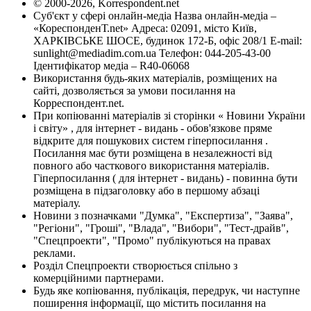
© 2000-2026, Korrespondent.net
Суб'єкт у сфері онлайн-медіа Назва онлайн-медіа –
«КореспонденТ.net» Адреса: 02091, місто Київ,
ХАРКІВСЬКЕ ШОСЕ, будинок 172-Б, офіс 208/1 E-mail:
sunlight@mediadim.com.ua
Телефон: 044-205-43-00
Ідентифікатор медіа – R40-06068
Використання будь-яких матеріалів, розміщених на
сайті, дозволяється за умови посилання на
Корреспондент.net.
При копіюванні матеріалів зі сторінки « Новини України
і світу» , для інтернет - видань - обов'язкове пряме
відкрите для пошукових систем гіперпосилання .
Посилання має бути розміщена в незалежності від
повного або часткового використання матеріалів.
Гіперпосилання ( для інтернет - видань) - повинна бути
розміщена в підзаголовку або в першому абзаці
матеріалу.
Новини з позначками "Думка", "Експертиза", "Заява",
"Регіони", "Гроші", "Влада", "Вибори", "Тест-драйв",
"Спецпроекти", "Промо" публікуються на правах
реклами.
Розділ Спецпроекти створюється спільно з
комерційними партнерами.
Будь яке копіювання, публікація, передрук, чи наступне
поширення інформації, що містить посилання на