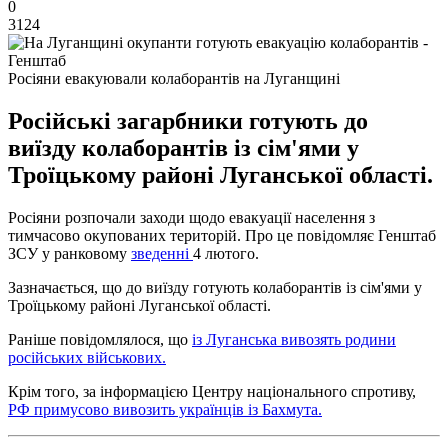
0
3124
Росіяни евакуювали колаборантів на Луганщині
Російські загарбники готують до
виїзду колаборантів із сім'ями у
Троїцькому районі Луганської області.
Росіяни розпочали заходи щодо евакуації населення з
тимчасово окупованих територій. Про це повідомляє Генштаб
ЗСУ у ранковому
зведенні
4 лютого.
Зазначається, що до виїзду готують колаборантів із сім'ями у
Троїцькому районі Луганської області.
Раніше повідомлялося, що
із Луганська вивозять родини
російських військових.
Крім того, за інформацією Центру національного спротиву,
РФ примусово вивозить українців із Бахмута.