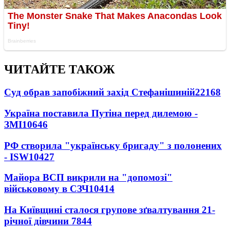
ЧИТАЙТЕ ТАКОЖ
Суд обрав запобіжний захід Стефанішиній
22168
Україна поставила Путіна перед дилемою -
ЗМІ
10646
РФ створила "українську бригаду" з полонених
- ISW
10427
Майора ВСП викрили на "допомозі"
військовому в СЗЧ
10414
На Київщині сталося групове зґвалтування 21-
річної дівчини
7844