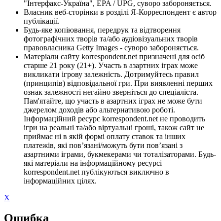
"Інтерфакс-Україна", EPA / UPG, суворо забороняється.
Власник веб-сторінки в розділі Я-Корреспондент є автор
публікації.
Будь-яке копіювання, передрук та відтворення
фотографічних творів та/або аудіовізуальних творів
правовласника Getty Images - суворо забороняється.
Матеріали сайту korrespondent.net призначені для осіб
старше 21 року (21+). Участь в азартних іграх може
викликати ігрову залежність. Дотримуйтесь правил
(принципів) відповідальної гри. При виявленні перших
ознак залежності негайно зверніться до спеціаліста.
Пам'ятайте, що участь в азартних іграх не може бути
джерелом доходів або альтернативою роботі.
Інформаційний ресурс korrespondent.net не проводить
ігри на реальні та/або віртуальні гроші, також сайт не
приймає ні в якій формі оплату ставок та інших
платежів, які пов’язані/можуть бути пов’язані з
азартними іграми, букмекерами чи тоталізаторами. Будь-
які матеріали на інформаційному ресурсі
korrespondent.net публікуються виключно в
інформаційних цілях.
X
Ошибка