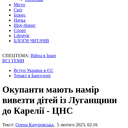
Місто
Світ
Бізнес
Наука
Шоу-бізнес
Спорт
Lifestyle
БЛОГИ ЧИТАЧІВ
СПЕЦТЕМА:
Війна в Ірані
ВСІ ТЕМИ
Вступ України в ЄС
Теракт в Барселоні
Окупанти мають намір
вивезти дітей із Луганщини
до Карелії - ЦНС
Текст:
Олена Качуровська
, 5 лютого 2023, 02:16