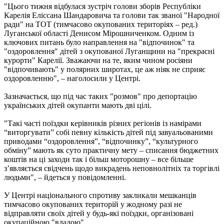
"Цього тижня відбулася зустріч голови зборів Республіки
Карелія Еліссана Шандаровича та голови так званої "Народної
ради" на ТОТ (тимчасово окупованих територіях – ред.)
Луганської області Денисом Мірошниченком. Одним із
ключових питань було направлення на "відпочинок" та
"оздоровлення" дітей з окупованої Луганщини на "прекрасні
курорти" Карелії. Зважаючи на те, яким чином росіяни
"відпочивають" у полярних широтах, це аж ніяк не сприяє
оздоровленню", – наголосили у Центрі.
Зазначається, що під час таких "розмов" про депортацію
українських дітей окупанти мають дві цілі.
"Такі часті поїздки керівників різних регіонів із намірами
“виторгувати” собі певну кількість дітей під завуальованими
приводами “оздоровлення”, “відпочинку”, “культурного
обміну” мають як суто практичну мету – списання бюджетних
коштів на ці заходи так і більш моторошну – все більше
з’являється свідчень щодо викрадень неповнолітніх та торгівлі
людьми", – йдеться у повідомленні.
У Центрі національного спротиву закликали мешканців
тимчасово окупованих територій у жодному разі не
відправляти своїх дітей у будь-які поїздки, організовані
окупаційною "владою".