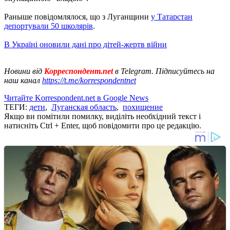
Раныше повідомлялося, що з Луганщини
у Татарстан
депортували 50 школярів
.
В Україні оновили дані про дітей-жертв війни
Новини від
Корреспондент.net
в Telegram. Підписуйтесь на
наш канал
https://t.me/korrespondentnet
Читайте Korrespondent.net в Google News
ТЕГИ:
дети
,
Луганская область
,
похищение
Якщо ви помітили помилку, виділіть необхідний текст і
натисніть Ctrl + Enter, щоб повідомити про це редакцію.