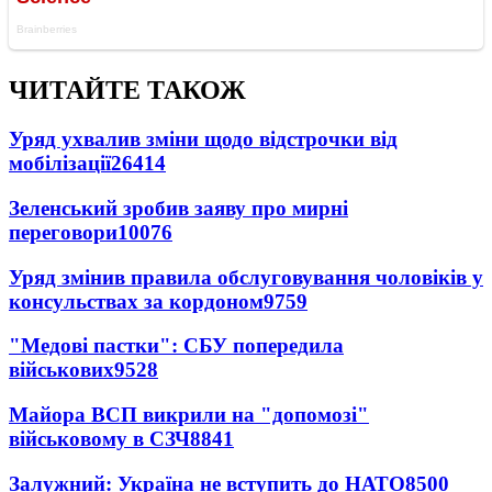
ЧИТАЙТЕ ТАКОЖ
Уряд ухвалив зміни щодо відстрочки від
мобілізації
26414
Зеленський зробив заяву про мирні
переговори
10076
Уряд змінив правила обслуговування чоловіків у
консульствах за кордоном
9759
"Медові пастки": СБУ попередила
військових
9528
Майора ВСП викрили на "допомозі"
військовому в СЗЧ
8841
Залужний: Україна не вступить до НАТО
8500