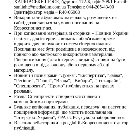
ХАРКІВСЬКЕ ШОСЕ, будинок 172-Б, офіс 208/1 E-mail:
sunlight@mediadim.com.ua
Телефон: 044-205-43-00
Ідентифікатор медіа – R40-06068
Використання будь-яких матеріалів, розміщених на
сайті, дозволяється за умови посилання на
Корреспондент.net.
При копіюванні матеріалів зі сторінки « Новини України
і світу» , для інтернет - видань - обов'язкове пряме
відкрите для пошукових систем гіперпосилання .
Посилання має бути розміщена в незалежності від
повного або часткового використання матеріалів.
Гіперпосилання ( для інтернет - видань) - повинна бути
розміщена в підзаголовку або в першому абзаці
матеріалу.
Новини з позначками "Думка", "Експертиза", "Заява",
"Регіони", "Гроші", "Влада", "Вибори", "Тест-драйв",
"Спецпроекти", "Промо" публікуються на правах
реклами.
Розділ Спецпроекти створюється спільно з
комерційними партнерами.
Будь яке копіювання, публікація, передрук, чи наступне
поширення інформації, що містить посилання на
"Інтерфакс-Україна", EPA / UPG, суворо забороняється.
Власник веб-сторінки в розділі Я-Корреспондент є автор
публікації.