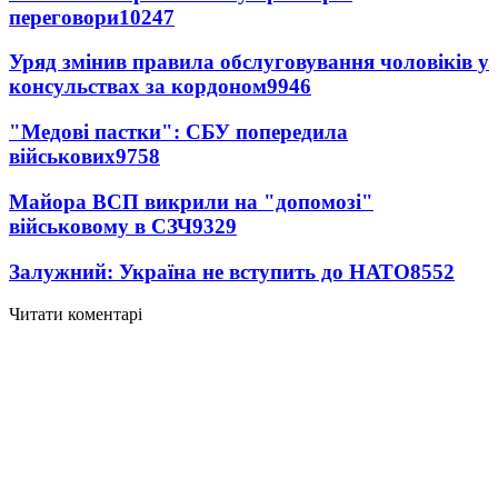
переговори
10247
Уряд змінив правила обслуговування чоловіків у
консульствах за кордоном
9946
"Медові пастки": СБУ попередила
військових
9758
Майора ВСП викрили на "допомозі"
військовому в СЗЧ
9329
Залужний: Україна не вступить до НАТО
8552
Читати коментарі