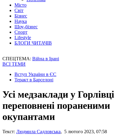
Місто
Світ
Бізнес
Наука
Шоу-бізнес
Спорт
Lifestyle
БЛОГИ ЧИТАЧІВ
СПЕЦТЕМА:
Війна в Ірані
ВСІ ТЕМИ
Вступ України в ЄС
Теракт в Барселоні
Усі медзаклади у Горлівці
переповнені пораненими
окупантами
Текст:
Людмила Садловська
, 5 лютого 2023, 07:58