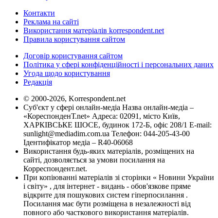
Контакти
Реклама на сайті
Використання матеріалів korrespondent.net
Правила користування сайтом
Договір користування сайтом
Політика у сфері конфіденційності і персональних даних
Угода щодо користування
Редакція
© 2000-2026, Korrespondent.net
Суб'єкт у сфері онлайн-медіа Назва онлайн-медіа –
«КореспонденТ.net» Адреса: 02091, місто Київ,
ХАРКІВСЬКЕ ШОСЕ, будинок 172-Б, офіс 208/1 E-mail:
sunlight@mediadim.com.ua
Телефон: 044-205-43-00
Ідентифікатор медіа – R40-06068
Використання будь-яких матеріалів, розміщених на
сайті, дозволяється за умови посилання на
Корреспондент.net.
При копіюванні матеріалів зі сторінки « Новини України
і світу» , для інтернет - видань - обов'язкове пряме
відкрите для пошукових систем гіперпосилання .
Посилання має бути розміщена в незалежності від
повного або часткового використання матеріалів.