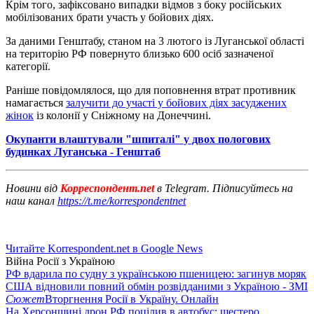
Крім того, зафіксовано випадки відмов з боку російських
мобілізованих брати участь у бойових діях.
За даними Генштабу, станом на 3 лютого із Луганської області
на територію РФ повернуто близько 600 осіб зазначеної
категорії.
Раніше повідомлялося, що для поповнення втрат противник
намагається
залучити до участі у бойових діях засуджених
жінок
із колонії у Сніжному на Донеччині.
Окупанти влаштували "шпиталі" у двох пологових
будинках Луганська - Генштаб
Новини від
Корреспондент.net
в Telegram. Підписуйтесь на
наш канал
https://t.me/korrespondentnet
Читайте Korrespondent.net в Google News
Війна Росії з Україною
РФ вдарила по судну з українською пшеницею: загинув моряк
США відновили повний обмін розвідданими з Україною - ЗМІ
Сюжет
Вторгнення Росії в Україну. Онлайн
На Херсонщині дрон РФ поцілив в автобус: шестеро