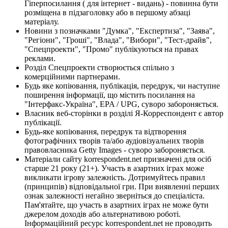
Гіперпосилання ( для інтернет - видань) - повинна бути
розміщена в підзаголовку або в першому абзаці
матеріалу.
Новини з позначками "Думка", "Експертиза", "Заява",
"Регіони", "Гроші", "Влада", "Вибори", "Тест-драйв",
"Спецпроекти", "Промо" публікуються на правах
реклами.
Розділ Спецпроекти створюється спільно з
комерційними партнерами.
Будь яке копіювання, публікація, передрук, чи наступне
поширення інформації, що містить посилання на
"Інтерфакс-Україна", EPA / UPG, суворо забороняється.
Власник веб-сторінки в розділі Я-Корреспондент є автор
публікації.
Будь-яке копіювання, передрук та відтворення
фотографічних творів та/або аудіовізуальних творів
правовласника Getty Images - суворо забороняється.
Матеріали сайту korrespondent.net призначені для осіб
старше 21 року (21+). Участь в азартних іграх може
викликати ігрову залежність. Дотримуйтесь правил
(принципів) відповідальної гри. При виявленні перших
ознак залежності негайно зверніться до спеціаліста.
Пам'ятайте, що участь в азартних іграх не може бути
джерелом доходів або альтернативою роботі.
Інформаційний ресурс korrespondent.net не проводить