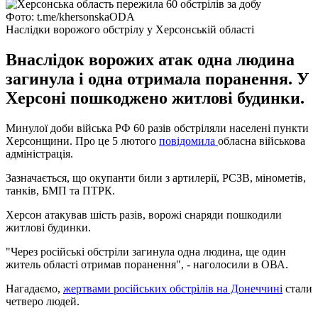
Фото: t.me/khersonskaODA
Наслідки ворожого обстрілу у Херсонській області
Внаслідок ворожих атак одна людина
загинула і одна отримала поранення. У
Херсоні пошкоджено житлові будинки.
Минулої доби війська РФ 60 разів обстріляли населені пункти
Херсонщини. Про це 5 лютого
повідомила
обласна військова
адміністрація.
Зазначається, що окупанти били з артилерії, РСЗВ, мінометів,
танків, БМП та ПТРК.
Херсон атакував шість разів, ворожі снаряди пошкодили
житлові будинки.
"Через російські обстріли загинула одна людина, ще один
житель області отримав поранення", - наголосили в ОВА.
Нагадаємо,
жертвами російських обстрілів на Донеччині
стали
четверо людей.