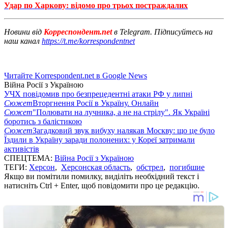
Удар по Харкову: відомо про трьох постраждалих
Новини від
Корреспондент.net
в Telegram. Підписуйтесь на
наш канал
https://t.me/korrespondentnet
Читайте Korrespondent.net в Google News
Війна Росії з Україною
УЧХ повідомив про безпрецедентні атаки РФ у липні
Сюжет
Вторгнення Росії в Україну. Онлайн
Сюжет
"Полювати на лучника, а не на стрілу". Як Україні
боротись з балістикою
Сюжет
Загадковий звук вибуху налякав Москву: що це було
Їздили в Україну заради полонених: у Кореї затримали
активістів
СПЕЦТЕМА:
Війна Росії з Україною
ТЕГИ:
Херсон
,
Херсонская область
,
обстрел
,
погибшие
Якщо ви помітили помилку, виділіть необхідний текст і
натисніть Ctrl + Enter, щоб повідомити про це редакцію.