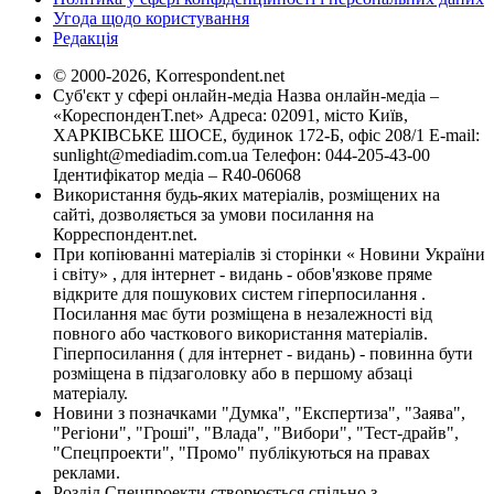
Угода щодо користування
Редакція
© 2000-2026, Korrespondent.net
Суб'єкт у сфері онлайн-медіа Назва онлайн-медіа –
«КореспонденТ.net» Адреса: 02091, місто Київ,
ХАРКІВСЬКЕ ШОСЕ, будинок 172-Б, офіс 208/1 E-mail:
sunlight@mediadim.com.ua
Телефон: 044-205-43-00
Ідентифікатор медіа – R40-06068
Використання будь-яких матеріалів, розміщених на
сайті, дозволяється за умови посилання на
Корреспондент.net.
При копіюванні матеріалів зі сторінки « Новини України
і світу» , для інтернет - видань - обов'язкове пряме
відкрите для пошукових систем гіперпосилання .
Посилання має бути розміщена в незалежності від
повного або часткового використання матеріалів.
Гіперпосилання ( для інтернет - видань) - повинна бути
розміщена в підзаголовку або в першому абзаці
матеріалу.
Новини з позначками "Думка", "Експертиза", "Заява",
"Регіони", "Гроші", "Влада", "Вибори", "Тест-драйв",
"Спецпроекти", "Промо" публікуються на правах
реклами.
Розділ Спецпроекти створюється спільно з