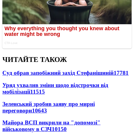
ЧИТАЙТЕ ТАКОЖ
Суд обрав запобіжний захід Стефанішиній
17781
Уряд ухвалив зміни щодо відстрочки від
мобілізації
11515
Зеленський зробив заяву про мирні
переговори
10643
Майора ВСП викрили на "допомозі"
військовому в СЗЧ
10150