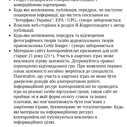
комерційними партнерами.
Будь яке копіювання, публікація, передрук, чи наступне
поширення інформації, що містить посилання на
"Інтерфакс-Україна", EPA / UPG, суворо забороняється.
Власник веб-сторінки в розділі Я-Корреспондент є автор
публікації.
Будь-яке копіювання, передрук та відтворення
фотографічних творів та/або аудіовізуальних творів
правовласника Getty Images - суворо забороняється.
Матеріали сайту korrespondent.net призначені для осіб
старше 21 року (21+). Участь в азартних іграх може
викликати ігрову залежність. Дотримуйтесь правил
(принципів) відповідальної гри. При виявленні перших
ознак залежності негайно зверніться до спеціаліста.
Пам'ятайте, що участь в азартних іграх не може бути
джерелом доходів або альтернативою роботі.
Інформаційний ресурс korrespondent.net не проводить
ігри на реальні та/або віртуальні гроші, також сайт не
приймає ні в якій формі оплату ставок та інших
платежів, які пов’язані/можуть бути пов’язані з
азартними іграми, букмекерами чи тоталізаторами. Будь-
які матеріали на інформаційному ресурсі
korrespondent.net публікуються виключно в
інформаційних цілях.