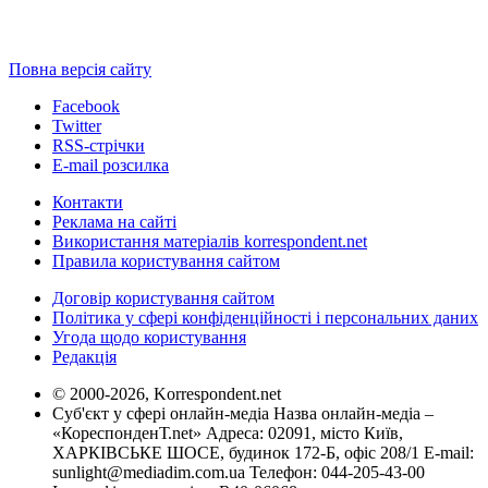
Повна версія сайту
Facebook
Twitter
RSS-стрічки
E-mail розсилка
Контакти
Реклама на сайті
Використання матеріалів korrespondent.net
Правила користування сайтом
Договір користування сайтом
Політика у сфері конфіденційності і персональних даних
Угода щодо користування
Редакція
© 2000-2026, Korrespondent.net
Суб'єкт у сфері онлайн-медіа Назва онлайн-медіа –
«КореспонденТ.net» Адреса: 02091, місто Київ,
ХАРКІВСЬКЕ ШОСЕ, будинок 172-Б, офіс 208/1 E-mail:
sunlight@mediadim.com.ua
Телефон: 044-205-43-00