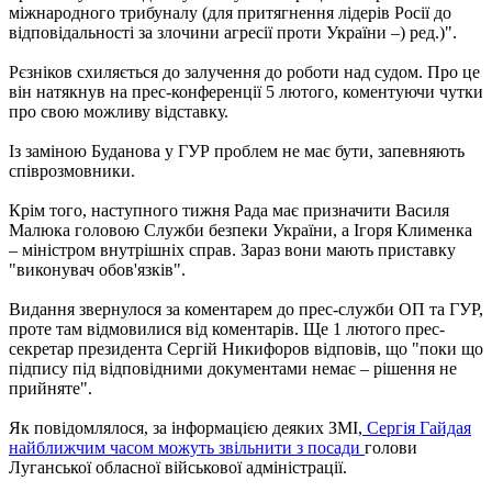
міжнародного трибуналу (для притягнення лідерів Росії до
відповідальності за злочини агресії проти України –) ред.)".
Рєзніков схиляється до залучення до роботи над судом. Про це
він натякнув на прес-конференції 5 лютого, коментуючи чутки
про свою можливу відставку.
Із заміною Буданова у ГУР проблем не має бути, запевняють
співрозмовники.
Крім того, наступного тижня Рада має призначити Василя
Малюка головою Служби безпеки України, а Ігоря Клименка
– міністром внутрішніх справ. Зараз вони мають приставку
"виконувач обов'язків".
Видання звернулося за коментарем до прес-служби ОП та ГУР,
проте там відмовилися від коментарів. Ще 1 лютого прес-
секретар президента Сергій Никифоров відповів, що "поки що
підпису під відповідними документами немає – рішення не
прийняте".
Як повідомлялося, за інформацією деяких ЗМІ,
Сергія Гайдая
найближчим часом можуть звільнити з посади
голови
Луганської обласної військової адміністрації.