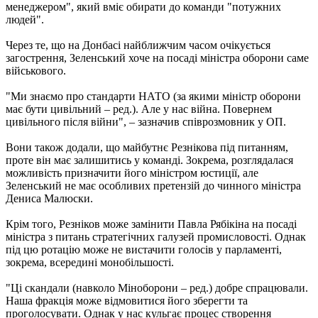
менеджером", який вміє обирати до команди "потужних
людей".
Через те, що на Донбасі найближчим часом очікується
загострення, Зеленський хоче на посаді міністра оборони саме
військового.
"Ми знаємо про стандарти НАТО (за якими міністр оборони
має бути цивільний – ред.). Але у нас війна. Повернем
цивільного після війни", – зазначив співрозмовник у ОП.
Вони також додали, що майбутнє Резнікова під питанням,
проте він має залишитись у команді. Зокрема, розглядалася
можливість призначити його міністром юстиції, але
Зеленський не має особливих претензій до чинного міністра
Дениса Малюски.
Крім того, Резніков може замінити Павла Рябікіна на посаді
міністра з питань стратегічних галузей промисловості. Однак
під цю ротацію може не вистачити голосів у парламенті,
зокрема, всередині монобільшості.
"Ці скандали (навколо Міноборони – ред.) добре спрацювали.
Наша фракція може відмовитися його зберегти та
проголосувати. Однак у нас кульгає процес створення