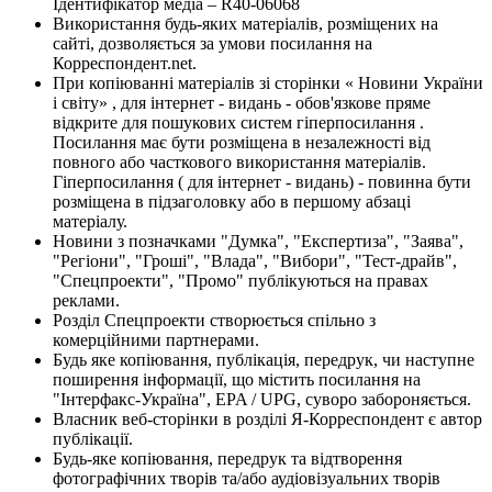
Ідентифікатор медіа – R40-06068
Використання будь-яких матеріалів, розміщених на
сайті, дозволяється за умови посилання на
Корреспондент.net.
При копіюванні матеріалів зі сторінки « Новини України
і світу» , для інтернет - видань - обов'язкове пряме
відкрите для пошукових систем гіперпосилання .
Посилання має бути розміщена в незалежності від
повного або часткового використання матеріалів.
Гіперпосилання ( для інтернет - видань) - повинна бути
розміщена в підзаголовку або в першому абзаці
матеріалу.
Новини з позначками "Думка", "Експертиза", "Заява",
"Регіони", "Гроші", "Влада", "Вибори", "Тест-драйв",
"Спецпроекти", "Промо" публікуються на правах
реклами.
Розділ Спецпроекти створюється спільно з
комерційними партнерами.
Будь яке копіювання, публікація, передрук, чи наступне
поширення інформації, що містить посилання на
"Інтерфакс-Україна", EPA / UPG, суворо забороняється.
Власник веб-сторінки в розділі Я-Корреспондент є автор
публікації.
Будь-яке копіювання, передрук та відтворення
фотографічних творів та/або аудіовізуальних творів