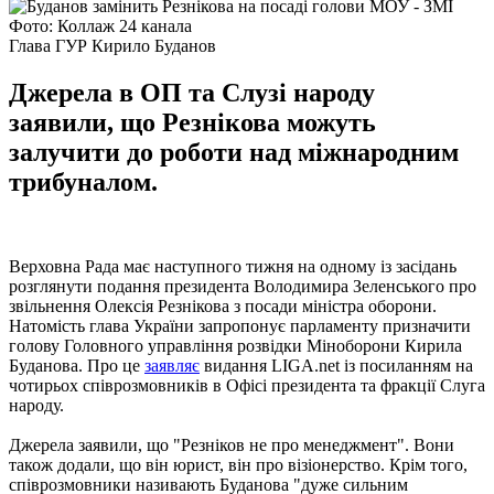
Фото: Коллаж 24 канала
Глава ГУР Кирило Буданов
Джерела в ОП та Слузі народу
заявили, що Резнікова можуть
залучити до роботи над міжнародним
трибуналом.
Верховна Рада має наступного тижня на одному із засідань
розглянути подання президента Володимира Зеленського про
звільнення Олексія Резнікова з посади міністра оборони.
Натомість глава України запропонує парламенту призначити
голову Головного управління розвідки Міноборони Кирила
Буданова. Про це
заявляє
видання LIGA.net із посиланням на
чотирьох співрозмовників в Офісі президента та фракції Слуга
народу.
Джерела заявили, що "Резніков не про менеджмент". Вони
також додали, що він юрист, він про візіонерство. Крім того,
співрозмовники називають Буданова "дуже сильним