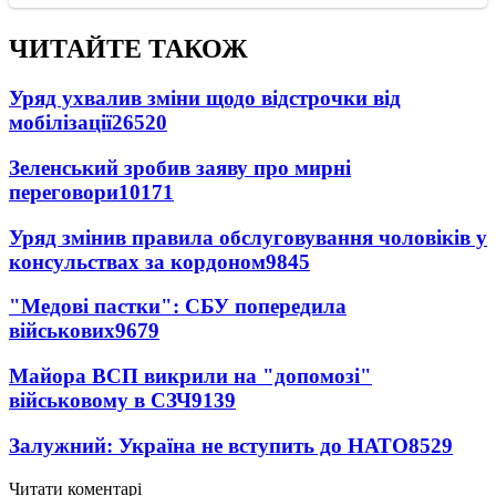
ЧИТАЙТЕ ТАКОЖ
Уряд ухвалив зміни щодо відстрочки від
мобілізації
26520
Зеленський зробив заяву про мирні
переговори
10171
Уряд змінив правила обслуговування чоловіків у
консульствах за кордоном
9845
"Медові пастки": СБУ попередила
військових
9679
Майора ВСП викрили на "допомозі"
військовому в СЗЧ
9139
Залужний: Україна не вступить до НАТО
8529
Читати коментарі