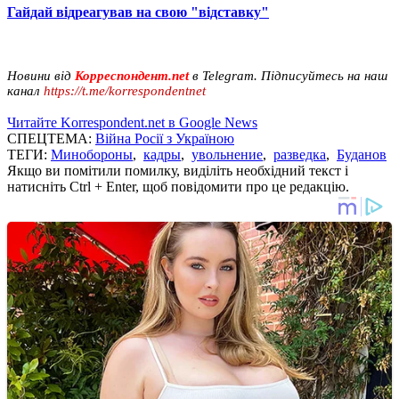
Гайдай відреагував на свою "відставку"
Новини від
Корреспондент.net
в Telegram. Підписуйтесь на наш
канал
https://t.me/korrespondentnet
Читайте Korrespondent.net в Google News
СПЕЦТЕМА:
Війна Росії з Україною
ТЕГИ:
Минобороны
,
кадры
,
увольнение
,
разведка
,
Буданов
Якщо ви помітили помилку, виділіть необхідний текст і
натисніть Ctrl + Enter, щоб повідомити про це редакцію.