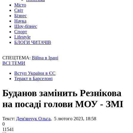
Місто
Світ
Бізнес
Наука
Шоу-бізнес
Спорт
Lifestyle
БЛОГИ ЧИТАЧІВ
СПЕЦТЕМА:
Війна в Ірані
ВСІ ТЕМИ
Вступ України в ЄС
Теракт в Барселоні
Буданов замінить Резнікова
на посаді голови МОУ - ЗМІ
Текст:
Дем'янчук Ольга
, 5 лютого 2023, 18:58
0
11541