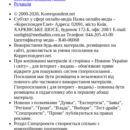
Редакція
© 2000-2026, Korrespondent.net
Суб'єкт у сфері онлайн-медіа Назва онлайн-медіа –
«КореспонденТ.net» Адреса: 02091, місто Київ,
ХАРКІВСЬКЕ ШОСЕ, будинок 172-Б, офіс 208/1 E-mail:
sunlight@mediadim.com.ua
Телефон: 044-205-43-00
Ідентифікатор медіа – R40-06068
Використання будь-яких матеріалів, розміщених на
сайті, дозволяється за умови посилання на
Корреспондент.net.
При копіюванні матеріалів зі сторінки « Новини України
і світу» , для інтернет - видань - обов'язкове пряме
відкрите для пошукових систем гіперпосилання .
Посилання має бути розміщена в незалежності від
повного або часткового використання матеріалів.
Гіперпосилання ( для інтернет - видань) - повинна бути
розміщена в підзаголовку або в першому абзаці
матеріалу.
Новини з позначками "Думка", "Експертиза", "Заява",
"Регіони", "Гроші", "Влада", "Вибори", "Тест-драйв",
"Спецпроекти", "Промо" публікуються на правах
реклами.
Розділ Спецпроекти створюється спільно з
комерційними партнерами.