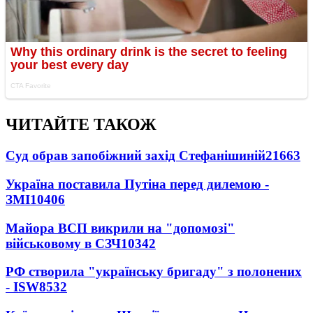
ЧИТАЙТЕ ТАКОЖ
Суд обрав запобіжний захід Стефанішиній
21663
Україна поставила Путіна перед дилемою -
ЗМІ
10406
Майора ВСП викрили на "допомозі"
військовому в СЗЧ
10342
РФ створила "українську бригаду" з полонених
- ISW
8532