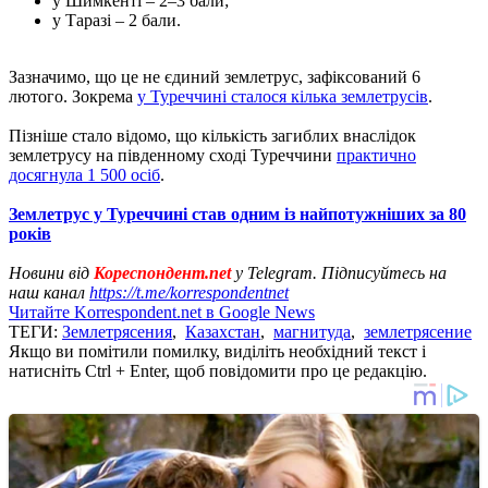
у Шимкенті – 2–3 бали;
у Таразі – 2 бали.
Зазначимо, що це не єдиний землетрус, зафіксований 6
лютого. Зокрема
у Туреччині сталося кілька землетрусів
.
Пізніше стало відомо, що кількість загиблих внаслідок
землетрусу на південному сході Туреччини
практично
досягнула 1 500 осіб
.
Землетрус у Туреччині став одним із найпотужніших за 80
років
Новини від
Кореспондент.net
у Telegram. Підписуйтесь на
наш канал
https://t.me/korrespondentnet
Читайте Korrespondent.net в Google News
ТЕГИ:
Землетрясения
,
Казахстан
,
магнитуда
,
землетрясение
Якщо ви помітили помилку, виділіть необхідний текст і
натисніть Ctrl + Enter, щоб повідомити про це редакцію.