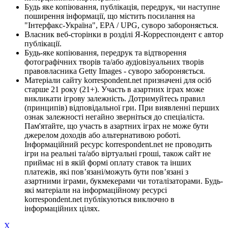
Будь яке копіювання, публікація, передрук, чи наступне
поширення інформації, що містить посилання на
"Інтерфакс-Україна", EPA / UPG, суворо забороняється.
Власник веб-сторінки в розділі Я-Корреспондент є автор
публікації.
Будь-яке копіювання, передрук та відтворення
фотографічних творів та/або аудіовізуальних творів
правовласника Getty Images - суворо забороняється.
Матеріали сайту korrespondent.net призначені для осіб
старше 21 року (21+). Участь в азартних іграх може
викликати ігрову залежність. Дотримуйтесь правил
(принципів) відповідальної гри. При виявленні перших
ознак залежності негайно зверніться до спеціаліста.
Пам'ятайте, що участь в азартних іграх не може бути
джерелом доходів або альтернативою роботі.
Інформаційний ресурс korrespondent.net не проводить
ігри на реальні та/або віртуальні гроші, також сайт не
приймає ні в якій формі оплату ставок та інших
платежів, які пов’язані/можуть бути пов’язані з
азартними іграми, букмекерами чи тоталізаторами. Будь-
які матеріали на інформаційному ресурсі
korrespondent.net публікуються виключно в
інформаційних цілях.
X