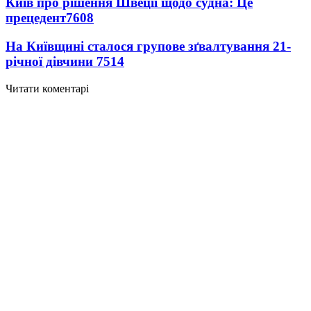
Київ про рішення Швеції щодо судна: Це
прецедент
7608
На Київщині сталося групове зґвалтування 21-
річної дівчини
7514
Читати коментарі