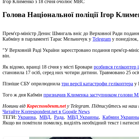
Ігор Клименко з 18 січня очолює МВС
Голова Національної поліції Ігор Клим
Прем'єр-міністр Денис Шмигаль вніс до Верховної Ради поданн
Кабміну в парламенті Тарас Мельничук у
Telegram
у понеділок,
"У Верховній Раді України зареєстровано подання прем'єр-мін
він.
Як відомо, вранці 18 січня у місті Бровари
розбився гелікоптер
становила 17 осіб, серед них чотири дитини. Травмовано 25 осіб,
Пізніше СБУ оприлюднила
три версії катастрофи гелікоптера
у 
Того ж дня Кабмін
призначив Клименка заступником голови 
Новини від
Кореспондент.net
у Telegram. Підписуйтесь на наш
Читайте Korrespondent.net в Google News
ТЕГИ:
Украина
,
МВД
,
Рада
,
МВД Украины
,
Кабмин Украин
Якщо ви помітили помилку, виділіть необхідний текст і натисніт