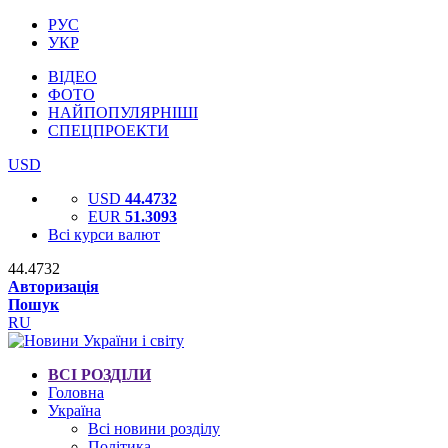
РУС
УКР
ВІДЕО
ФОТО
НАЙПОПУЛЯРНІШІ
СПЕЦПРОЕКТИ
USD
USD
44.4732
EUR
51.3093
Всі курси валют
44.4732
Авторизація
Пошук
RU
ВСІ РОЗДІЛИ
Головна
Україна
Всі новини розділу
Політика