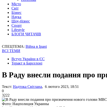
Місто
Світ
Бізнес
Наука
Шоу-бізнес
Спорт
Lifestyle
БЛОГИ ЧИТАЧІВ
СПЕЦТЕМА:
Війна в Ірані
ВСІ ТЕМИ
Вступ України в ЄС
Теракт в Барселоні
В Раду внесли подання про п
Текст:
Надтока Світлана
, 6 лютого 2023, 18:51
0
3222
Фото: Нацполиция Украины