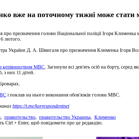
енко вже на поточному тижні може стати
я про призначення голови Національної поліції Ігоря Клименка 
 6 лютого.
істра України Д. А. Шмигаля про призначення Клименка Ігоря Во
 із керівництвом МВС
. Загинули всі дев'ять осіб на борту, серед 
 з них 11 дітей.
Броварах.
МВС
і поклав на нього виконання обов'язків голови МВС.
 канал
https://t.me/korrespondentnet
ы
,
правительство
,
правительство Украины
,
Клименко
ь Ctrl + Enter, щоб повідомити про це редакцію.