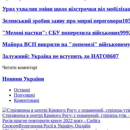
Уряд ухвалив зміни щодо відстрочки від мобілізац
Зеленський зробив заяву про мирні переговори
10
"Медові пастки": СБУ попередила військових
999
Майора ВСП викрили на "допомозі" військовому
Залужний: Україна не вступить до НАТО
8607
Читати коментарі
Новини України
Останні
Популярні
Коментовані
Стрілянина в центрі Кривого Рогу: є поранений, стрілець утік -
Росія прагне повторити кризу 2022 року - Сибіга
Сюжет
Вторгнення Росії в Україну. Онлайн