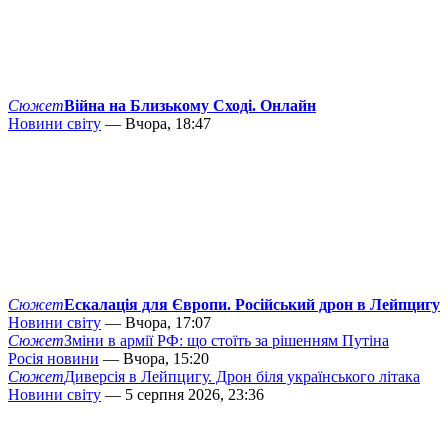
Сюжет
Війна на Близькому Сході. Онлайн
Новини світу
— Вчора, 18:47
Сюжет
Ескалація для Європи. Російський дрон в Лейпцигу
Новини світу
— Вчора, 17:07
Сюжет
Зміни в армії РФ: що стоїть за рішенням Путіна
Росія новини
— Вчора, 15:20
Сюжет
Диверсія в Лейпцигу. Дрон біля українського літака
Новини світу
— 5 серпня 2026, 23:36