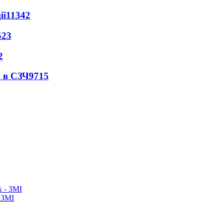
ії
11342
523
2
 в СЗЧ
9715
 ЗМІ