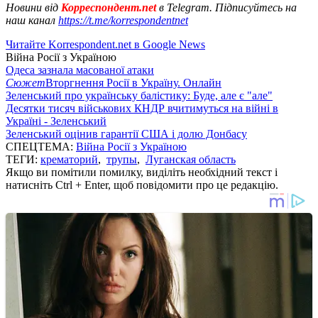
Новини від
Корреспондент.net
в Telegram. Підписуйтесь на
наш канал
https://t.me/korrespondentnet
Читайте Korrespondent.net в Google News
Війна Росії з Україною
Одеса зазнала масованої атаки
Сюжет
Вторгнення Росії в Україну. Онлайн
Зеленський про українську балістику: Буде, але є "але"
Десятки тисяч військових КНДР вчитимуться на війні в
Україні - Зеленський
Зеленський оцінив гарантії США і долю Донбасу
СПЕЦТЕМА:
Війна Росії з Україною
ТЕГИ:
крематорий
,
трупы
,
Луганская область
Якщо ви помітили помилку, виділіть необхідний текст і
натисніть Ctrl + Enter, щоб повідомити про це редакцію.