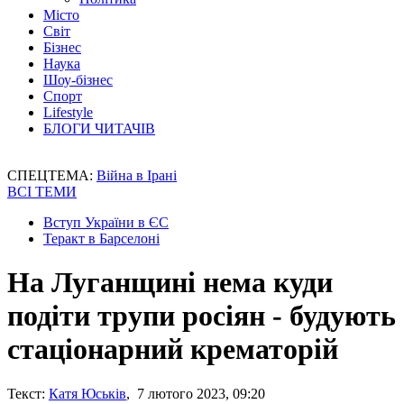
Місто
Світ
Бізнес
Наука
Шоу-бізнес
Спорт
Lifestyle
БЛОГИ ЧИТАЧІВ
СПЕЦТЕМА:
Війна в Ірані
ВСІ ТЕМИ
Вступ України в ЄС
Теракт в Барселоні
На Луганщині нема куди
подіти трупи росіян - будують
стаціонарний крематорій
Текст:
Катя Юськів
, 7 лютого 2023, 09:20