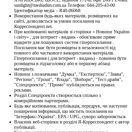
sunlight@mediadim.com.ua
Телефон: 044-205-43-00
Ідентифікатор медіа – R40-06068
Використання будь-яких матеріалів, розміщених на
сайті, дозволяється за умови посилання на
Корреспондент.net.
При копіюванні матеріалів зі сторінки « Новини України
і світу» , для інтернет - видань - обов'язкове пряме
відкрите для пошукових систем гіперпосилання .
Посилання має бути розміщена в незалежності від
повного або часткового використання матеріалів.
Гіперпосилання ( для інтернет - видань) - повинна бути
розміщена в підзаголовку або в першому абзаці
матеріалу.
Новини з позначками "Думка", "Експертиза", "Заява",
"Регіони", "Гроші", "Влада", "Вибори", "Тест-драйв",
"Спецпроекти", "Промо" публікуються на правах
реклами.
Розділ Спецпроекти створюється спільно з
комерційними партнерами.
Будь яке копіювання, публікація, передрук, чи наступне
поширення інформації, що містить посилання на
"Інтерфакс-Україна", EPA / UPG, суворо забороняється.
Власник веб-сторінки в розділі Я-Корреспондент є автор
публікації.