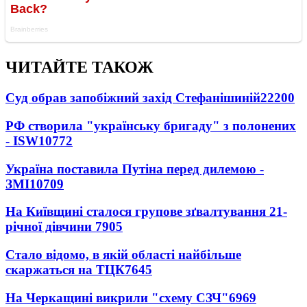
ЧИТАЙТЕ ТАКОЖ
Суд обрав запобіжний захід Стефанішиній
22200
РФ створила "українську бригаду" з полонених
- ISW
10772
Україна поставила Путіна перед дилемою -
ЗМІ
10709
На Київщині сталося групове зґвалтування 21-
річної дівчини
7905
Стало відомо, в якій області найбільше
скаржаться на ТЦК
7645
На Черкащині викрили "схему СЗЧ"
6969