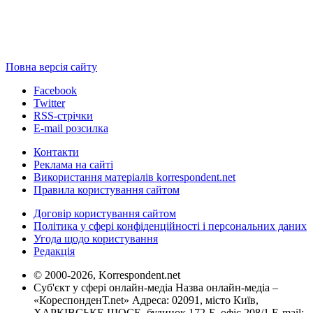
Повна версія сайту
Facebook
Twitter
RSS-стрічки
E-mail розсилка
Контакти
Реклама на сайті
Використання матеріалів korrespondent.net
Правила користування сайтом
Договір користування сайтом
Політика у сфері конфіденційності і персональних даних
Угода щодо користування
Редакція
© 2000-2026, Korrespondent.net
Суб'єкт у сфері онлайн-медіа Назва онлайн-медіа –
«КореспонденТ.net» Адреса: 02091, місто Київ,
ХАРКІВСЬКЕ ШОСЕ, будинок 172-Б, офіс 208/1 E-mail: