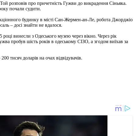
 Той розповів про причетність Гужви до викрадення Сіньяка.
 року почали судити.
укціонного будинку в місті Сан-Жермен-ан-Ле, робота Джорджіо
аль – досі знайти не вдалося.
5 році винесли з Одеського музею через вікно. Через рік
ва пробув шість років в одеському СІЗО, а згодом виїхав за
200 тисяч доларів на очах відвідувачів.