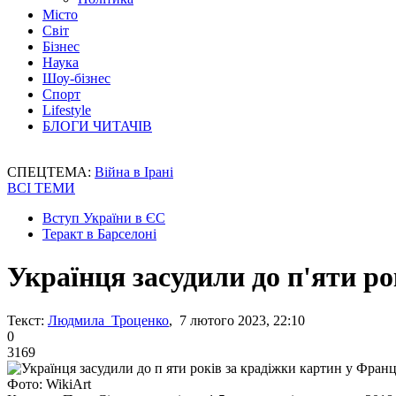
Місто
Світ
Бізнес
Наука
Шоу-бізнес
Спорт
Lifestyle
БЛОГИ ЧИТАЧІВ
СПЕЦТЕМА:
Війна в Ірані
ВСІ ТЕМИ
Вступ України в ЄС
Теракт в Барселоні
Українця засудили до п'яти ро
Текст:
Людмила Троценко
, 7 лютого 2023, 22:10
0
3169
Фото: WikiArt