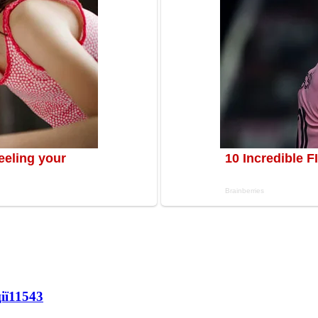
ії
11543