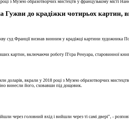
8 році з Музею образотворчих мистецтв у французькому місті Нан
а Гужви до крадіжки чотирьох картин, 
жву суд Франції визнав винним у крадіжці картини художника Пол
нших картин, включаючи роботу П'єра Ренуара, старовинної книг
лн доларів, вкрали у 2018 році з Музею образотворчих мистецтв 
йно винесли його, сховавши під дощовик.
йшли через головний вхід і вийшли через ті самі двері", - розп