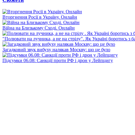
Вторгнення Росії в Україну. Онлайн
Війна на Близькому Сході. Онлайн
"Полювати на лучника, а не на стрілу". Як Україні боротись з 
Загадковий звук вибуху налякав Москву: що це було
Підсумки 06.08: Санкції проти РФ і дрон у Лейпцигу