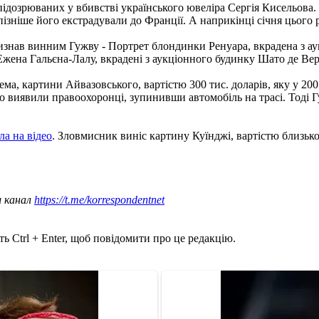
підозрюваних у вбивстві українського ювеліра Сергія Кисельова.
а пізніше його екстрадували до Франції. А наприкінці січня цього
визнав винним Гужву - Портрет блондинки Ренуара, вкрадена з а
Ежена Гальєна-Лалу, вкрадені з аукціонного будинку Шато де Верс
ма, картини Айвазовського, вартістю 300 тис. доларів, яку у 200
иявили правоохоронці, зупинивши автомобіль на трасі. Тоді Гуж
ла на відео
. Зловмисник виніс картину Куїнджі, вартістю близько 
ш канал
https://t.me/korrespondentnet
ь Ctrl + Enter, щоб повідомити про це редакцію.