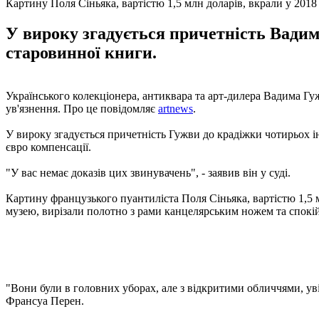
Картину Поля Сіньяка, вартістю 1,5 млн доларів, вкрали у 201
У вироку згадується причетність Вадим
старовинної книги.
Українського колекціонера, антиквара та арт-дилера Вадима Гу
ув'язнення. Про це повідомляє
artnews
.
У вироку згадується причетність Гужви до крадіжки чотирьох і
євро компенсації.
"У вас немає доказів цих звинувачень", - заявив він у суді.
Картину французького пуантиліста Поля Сіньяка, вартістю 1,5 м
музею, вирізали полотно з рами канцелярським ножем та спокі
"Вони були в головних уборах, але з відкритими обличчями, уві
Франсуа Перен.