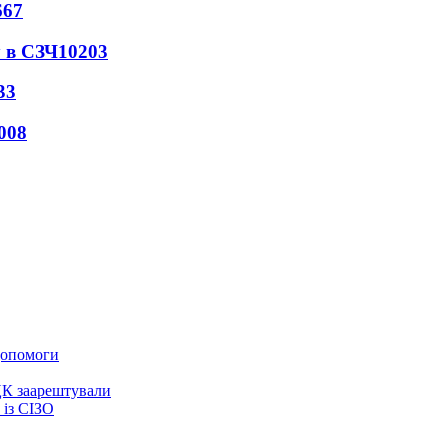
667
 в СЗЧ
10203
33
008
 допомоги
ЦК заарештували
із СІЗО