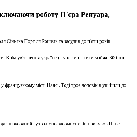
сі
включаючи роботу П'єра Ренуара,
я Сіньяка Порт ля Рошель та засудив до п'яти років
и. Крім ув'язнення українець має виплатити майже 300 тис.
у французькому місті Нансі. Тоді троє чоловіків увійшли до
овідав шокований зухвалістю зловмисників прокурор Нансі