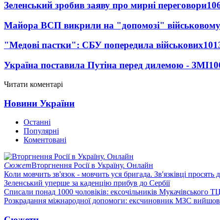
Зеленський зробив заяву про мирні переговори
10
Майора ВСП викрили на "допомозі" військовому
"Медові пастки": СБУ попередила військових
101
Україна поставила Путіна перед дилемою - ЗМІ
10
Читати коментарі
Новини України
Останні
Популярні
Коментовані
Сюжет
Вторгнення Росії в Україну. Онлайн
Коли мовчить зв'язок - мовчить уся бригада. Зв'язківці просять
Зеленський уперше за каденцію прибув до Сербії
Списали понад 1000 чоловіків: ексочільників Мукачівського Т
Розкрадання міжнародної допомоги: ексчиновник МЗС вийшов 
Сюжети