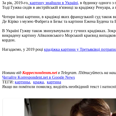
За рік, 2019-го,
картину знайшли в Україні,
в будинку одного з 
Тоді Гужва сидів в австрійській в'язниці за крадіжку Ренуара, 
Чотири інші картини, в крадіжці яких французький суд також 
Де Кіріко з музею Фабрега в Безьє та картини Ежена Будена та 
В Україні Гужву також звинувачували у гучних крадіжках. Зокре
викрадену картину Айвазовського Морський краєвид випадково в
кордон.
Нагадаємо, у 2019 році
крадіжка картини у Третьяківці потрапи
Новини від
Корреспондент.net
в Telegram. Підписуйтесь на на
Читайте Korrespondent.net в Google News
ТЕГИ:
картины
,
кража
,
картина
Якщо ви помітили помилку, виділіть необхідний текст і натисніт