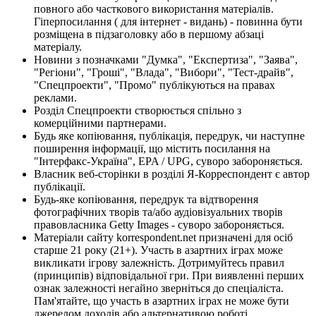
повного або часткового використання матеріалів.
Гіперпосилання ( для інтернет - видань) - повинна бути
розміщена в підзаголовку або в першому абзаці
матеріалу.
Новини з позначками "Думка", "Експертиза", "Заява",
"Регіони", "Гроші", "Влада", "Вибори", "Тест-драйв",
"Спецпроекти", "Промо" публікуються на правах
реклами.
Розділ Спецпроекти створюється спільно з
комерційними партнерами.
Будь яке копіювання, публікація, передрук, чи наступне
поширення інформації, що містить посилання на
"Інтерфакс-Україна", EPA / UPG, суворо забороняється.
Власник веб-сторінки в розділі Я-Корреспондент є автор
публікації.
Будь-яке копіювання, передрук та відтворення
фотографічних творів та/або аудіовізуальних творів
правовласника Getty Images - суворо забороняється.
Матеріали сайту korrespondent.net призначені для осіб
старше 21 року (21+). Участь в азартних іграх може
викликати ігрову залежність. Дотримуйтесь правил
(принципів) відповідальної гри. При виявленні перших
ознак залежності негайно зверніться до спеціаліста.
Пам'ятайте, що участь в азартних іграх не може бути
джерелом доходів або альтернативою роботі.