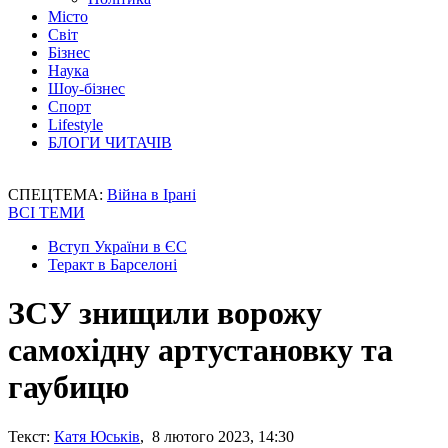
Місто
Світ
Бізнес
Наука
Шоу-бізнес
Спорт
Lifestyle
БЛОГИ ЧИТАЧІВ
СПЕЦТЕМА:
Війна в Ірані
ВСІ ТЕМИ
Вступ України в ЄС
Теракт в Барселоні
ЗСУ знищили ворожу
самохідну артустановку та
гаубицю
Текст:
Катя Юськів
, 8 лютого 2023, 14:30