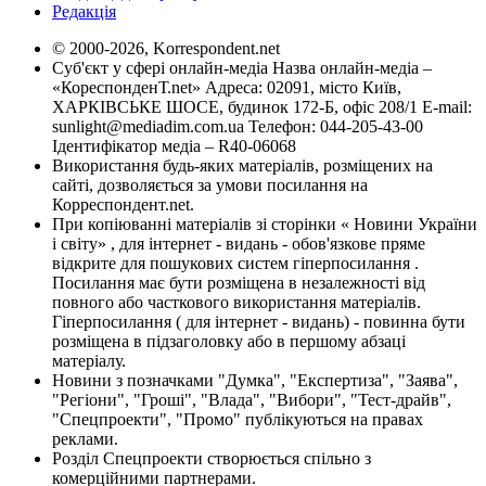
Редакція
© 2000-2026, Korrespondent.net
Суб'єкт у сфері онлайн-медіа Назва онлайн-медіа –
«КореспонденТ.net» Адреса: 02091, місто Київ,
ХАРКІВСЬКЕ ШОСЕ, будинок 172-Б, офіс 208/1 E-mail:
sunlight@mediadim.com.ua
Телефон: 044-205-43-00
Ідентифікатор медіа – R40-06068
Використання будь-яких матеріалів, розміщених на
сайті, дозволяється за умови посилання на
Корреспондент.net.
При копіюванні матеріалів зі сторінки « Новини України
і світу» , для інтернет - видань - обов'язкове пряме
відкрите для пошукових систем гіперпосилання .
Посилання має бути розміщена в незалежності від
повного або часткового використання матеріалів.
Гіперпосилання ( для інтернет - видань) - повинна бути
розміщена в підзаголовку або в першому абзаці
матеріалу.
Новини з позначками "Думка", "Експертиза", "Заява",
"Регіони", "Гроші", "Влада", "Вибори", "Тест-драйв",
"Спецпроекти", "Промо" публікуються на правах
реклами.
Розділ Спецпроекти створюється спільно з
комерційними партнерами.