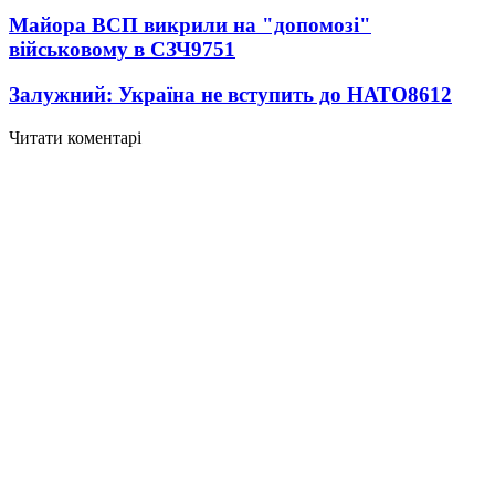
Майора ВСП викрили на "допомозі"
військовому в СЗЧ
9751
Залужний: Україна не вступить до НАТО
8612
Читати коментарі