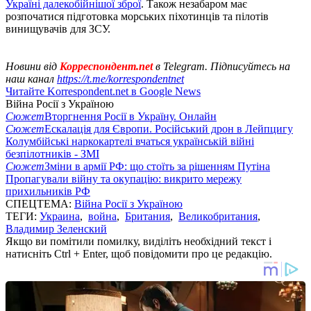
Україні далекобійнішої зброї
. Також незабаром має
розпочатися підготовка морських піхотинців та пілотів
винищувачів для ЗСУ.
Новини від
Корреспондент.net
в Telegram. Підписуйтесь на
наш канал
https://t.me/korrespondentnet
Читайте Korrespondent.net в Google News
Війна Росії з Україною
Сюжет
Вторгнення Росії в Україну. Онлайн
Сюжет
Ескалація для Європи. Російський дрон в Лейпцигу
Колумбійські наркокартелі вчаться українській війні
безпілотників - ЗМІ
Сюжет
Зміни в армії РФ: що стоїть за рішенням Путіна
Пропагували війну та окупацію: викрито мережу
прихильників РФ
СПЕЦТЕМА:
Війна Росії з Україною
ТЕГИ:
Украина
,
война
,
Британия
,
Великобритания
,
Владимир Зеленский
Якщо ви помітили помилку, виділіть необхідний текст і
натисніть Ctrl + Enter, щоб повідомити про це редакцію.