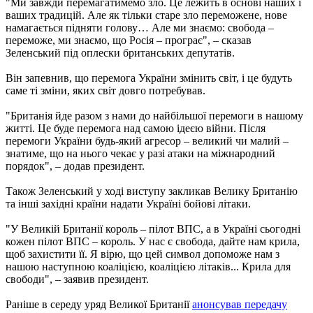
"Ми завжди перемагатимемо зло. Це лежить в основі наших і
ваших традицій. Але як тільки старе зло переможене, нове
намагається підняти голову… Але ми знаємо: свобода –
переможе, ми знаємо, що Росія – програє", – сказав
Зеленський під оплески британських депутатів.
Він запевнив, що перемога України змінить світ, і це будуть
саме ті зміни, яких світ довго потребував.
"Британія йде разом з нами до найбільшої перемоги в нашому
житті. Це буде перемога над самою ідеєю війни. Після
перемоги України будь-який агресор – великий чи малий –
знатиме, що на нього чекає у разі атаки на міжнародний
порядок", – додав президент.
Також Зеленський у ході виступу закликав Велику Британію
та інші західні країни надати Україні бойові літаки.
"У Великій Британії король – пілот ВПС, а в Україні сьогодні
кожен пілот ВПС – король. У нас є свобода, дайте нам крила,
щоб захистити її. Я вірю, що цей символ допоможе нам з
нашою наступною коаліцією, коаліцією літаків... Крила для
свободи", – заявив президент.
Раніше в середу уряд Великої Британії
анонсував передачу