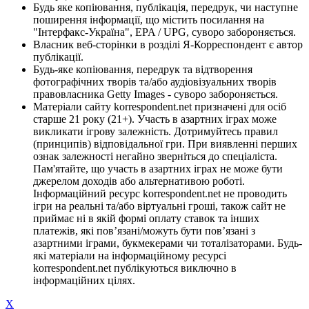
Будь яке копіювання, публікація, передрук, чи наступне
поширення інформації, що містить посилання на
"Інтерфакс-Україна", EPA / UPG, суворо забороняється.
Власник веб-сторінки в розділі Я-Корреспондент є автор
публікації.
Будь-яке копіювання, передрук та відтворення
фотографічних творів та/або аудіовізуальних творів
правовласника Getty Images - суворо забороняється.
Матеріали сайту korrespondent.net призначені для осіб
старше 21 року (21+). Участь в азартних іграх може
викликати ігрову залежність. Дотримуйтесь правил
(принципів) відповідальної гри. При виявленні перших
ознак залежності негайно зверніться до спеціаліста.
Пам'ятайте, що участь в азартних іграх не може бути
джерелом доходів або альтернативою роботі.
Інформаційний ресурс korrespondent.net не проводить
ігри на реальні та/або віртуальні гроші, також сайт не
приймає ні в якій формі оплату ставок та інших
платежів, які пов’язані/можуть бути пов’язані з
азартними іграми, букмекерами чи тоталізаторами. Будь-
які матеріали на інформаційному ресурсі
korrespondent.net публікуються виключно в
інформаційних цілях.
X