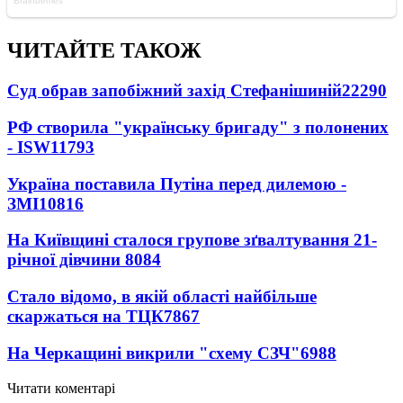
ЧИТАЙТЕ ТАКОЖ
Суд обрав запобіжний захід Стефанішиній
22290
РФ створила "українську бригаду" з полонених
- ISW
11793
Україна поставила Путіна перед дилемою -
ЗМІ
10816
На Київщині сталося групове зґвалтування 21-
річної дівчини
8084
Стало відомо, в якій області найбільше
скаржаться на ТЦК
7867
На Черкащині викрили "схему СЗЧ"
6988
Читати коментарі