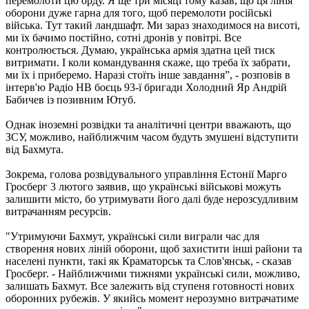
перемолоти цю орду. Я ще три місяці тому казав, що ця лінія
оборони дуже гарна для того, щоб перемолоти російські
війська. Тут такий ландшафт. Ми зараз знаходимося на висоті,
ми їх бачимо постійно, сотні дронів у повітрі. Все
контролюється. Думаю, українська армія здатна цей тиск
витримати. І коли командування скаже, що треба їх забрати,
ми їх і приберемо. Наразі стоїть інше завдання”, - розповів в
інтерв'ю Радіо НВ боєць 93-ї бригади Холодний Яр Андрій
Бабичев із позивним Ютуб.
Однак іноземні розвідки та аналітичні центри вважають, що
ЗСУ, можливо, найближчим часом будуть змушені відступити
від Бахмута.
Зокрема, голова розвідувального управління Естонії Марго
Гросберг 3 лютого заявив, що українські військові можуть
залишити місто, бо утримувати його далі буде нерозсудливим
витрачанням ресурсів.
"Утримуючи Бахмут, українські сили виграли час для
створення нових ліній оборони, щоб захистити інші райони та
населені пункти, такі як Краматорськ та Слов'янськ, - сказав
Гросберг. - Найближчими тижнями українські сили, можливо,
залишать Бахмут. Все залежить від ступеня готовності нових
оборонних рубежів. У якийсь момент нерозумно витрачатиме