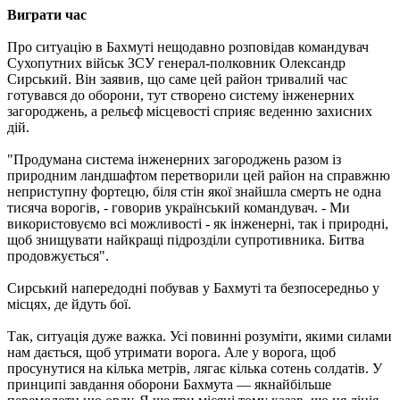
Виграти час
Про ситуацію в Бахмуті нещодавно розповідав командувач
Сухопутних військ ЗСУ генерал-полковник Олександр
Сирський. Він заявив, що саме цей район тривалий час
готувався до оборони, тут створено систему інженерних
загороджень, а рельєф місцевості сприяє веденню захисних
дій.
"Продумана система інженерних загороджень разом із
природним ландшафтом перетворили цей район на справжню
неприступну фортецю, біля стін якої знайшла смерть не одна
тисяча ворогів, - говорив український командувач. - Ми
використовуємо всі можливості - як інженерні, так і природні,
щоб знищувати найкращі підрозділи супротивника. Битва
продовжується".
Сирський напередодні побував у Бахмуті та безпосередньо у
місцях, де йдуть бої.
Так, ситуація дуже важка. Усі повинні розуміти, якими силами
нам дається, щоб утримати ворога. Але у ворога, щоб
просунутися на кілька метрів, лягає кілька сотень солдатів. У
принципі завдання оборони Бахмута — якнайбільше