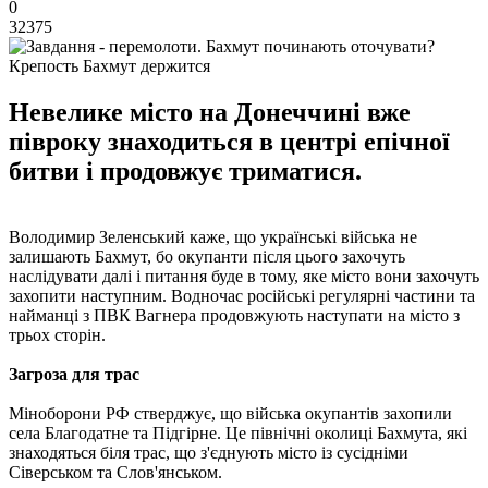
0
32375
Крепость Бахмут держится
Невелике місто на Донеччині вже
півроку знаходиться в центрі епічної
битви і продовжує триматися.
Володимир Зеленський каже, що українські війська не
залишають Бахмут, бо окупанти після цього захочуть
наслідувати далі і питання буде в тому, яке місто вони захочуть
захопити наступним. Водночас російські регулярні частини та
найманці з ПВК Вагнера продовжують наступати на місто з
трьох сторін.
Загроза для трас
Міноборони РФ стверджує, що війська окупантів захопили
села Благодатне та Підгірне. Це північні околиці Бахмута, які
знаходяться біля трас, що з'єднують місто із сусідніми
Сіверськом та Слов'янськом.