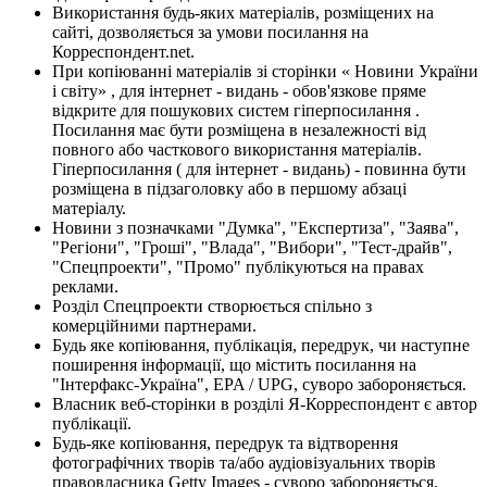
Використання будь-яких матеріалів, розміщених на
сайті, дозволяється за умови посилання на
Корреспондент.net.
При копіюванні матеріалів зі сторінки « Новини України
і світу» , для інтернет - видань - обов'язкове пряме
відкрите для пошукових систем гіперпосилання .
Посилання має бути розміщена в незалежності від
повного або часткового використання матеріалів.
Гіперпосилання ( для інтернет - видань) - повинна бути
розміщена в підзаголовку або в першому абзаці
матеріалу.
Новини з позначками "Думка", "Експертиза", "Заява",
"Регіони", "Гроші", "Влада", "Вибори", "Тест-драйв",
"Спецпроекти", "Промо" публікуються на правах
реклами.
Розділ Спецпроекти створюється спільно з
комерційними партнерами.
Будь яке копіювання, публікація, передрук, чи наступне
поширення інформації, що містить посилання на
"Інтерфакс-Україна", EPA / UPG, суворо забороняється.
Власник веб-сторінки в розділі Я-Корреспондент є автор
публікації.
Будь-яке копіювання, передрук та відтворення
фотографічних творів та/або аудіовізуальних творів
правовласника Getty Images - суворо забороняється.