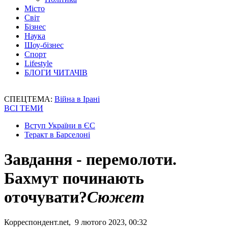
Місто
Світ
Бізнес
Наука
Шоу-бізнес
Спорт
Lifestyle
БЛОГИ ЧИТАЧІВ
СПЕЦТЕМА:
Війна в Ірані
ВСІ ТЕМИ
Вступ України в ЄС
Теракт в Барселоні
Завдання - перемолоти.
Бахмут починають
оточувати?
Сюжет
Корреспондент.net, 9 лютого 2023, 00:32