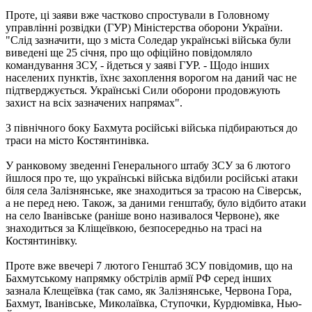
Проте, ці заяви вже частково спростували в Головному
управлінні розвідки (ГУР) Міністерства оборони України.
"Слід зазначити, що з міста Соледар українські війська були
виведені ще 25 січня, про що офіційно повідомляло
командування ЗСУ, - йдеться у заяві ГУР. - Щодо інших
населених пунктів, їхнє захоплення ворогом на даний час не
підтверджується. Українські Сили оборони продовжують
захист на всіх зазначених напрямах".
З північного боку Бахмута російські війська підбираються до
траси на місто Костянтинівка.
У ранковому зведенні Генерального штабу ЗСУ за 6 лютого
йшлося про те, що українські війська відбили російські атаки
біля села Залізнянське, яке знаходиться за трасою на Сіверськ,
а не перед нею. Також, за даними генштабу, було відбито атаки
на село Іванівське (раніше воно називалося Червоне), яке
знаходиться за Кліщеївкою, безпосередньо на трасі на
Костянтинівку.
Проте вже ввечері 7 лютого Генштаб ЗСУ повідомив, що на
Бахмутському напрямку обстрілів армії РФ серед інших
зазнала Клещеївка (так само, як Залізнянське, Червона Гора,
Бахмут, Іванівське, Миколаївка, Ступочки, Курдюмівка, Нью-