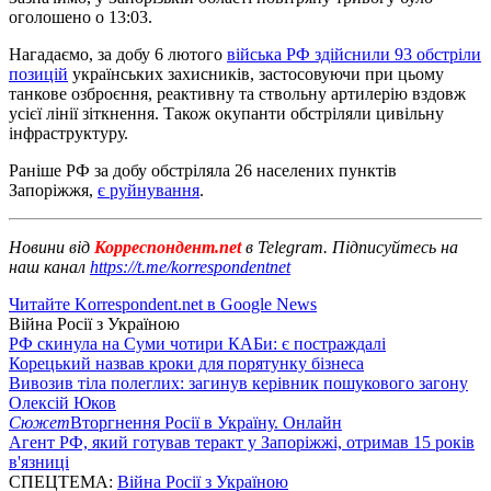
оголошено о 13:03.
Нагадаємо, за добу 6 лютого
війська РФ здійснили 93 обстріли
позицій
українських захисників, застосовуючи при цьому
танкове озброєння, реактивну та ствольну артилерію вздовж
усієї лінії зіткнення. Також окупанти обстріляли цивільну
інфраструктуру.
Раніше РФ за добу обстріляла 26 населених пунктів
Запоріжжя,
є руйнування
.
Новини від
Корреспондент.net
в Telegram. Підписуйтесь на
наш канал
https://t.me/korrespondentnet
Читайте Korrespondent.net в Google News
Війна Росії з Україною
РФ скинула на Суми чотири КАБи: є постраждалі
Корецький назвав кроки для порятунку бізнеса
Вивозив тіла полеглих: загинув керівник пошукового загону
Олексій Юков
Сюжет
Вторгнення Росії в Україну. Онлайн
Агент РФ, який готував теракт у Запоріжжі, отримав 15 років
в'язниці
СПЕЦТЕМА:
Війна Росії з Україною