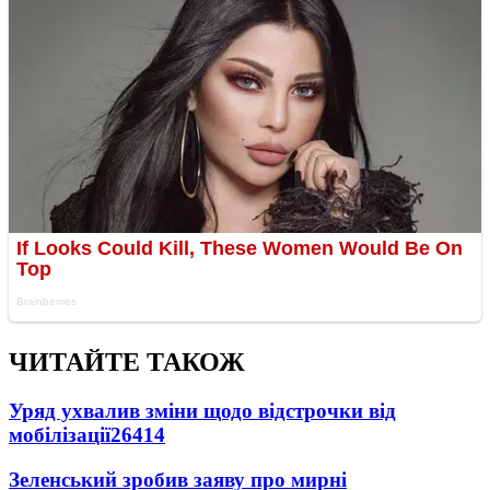
ЧИТАЙТЕ ТАКОЖ
Уряд ухвалив зміни щодо відстрочки від
мобілізації
26414
Зеленський зробив заяву про мирні