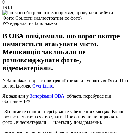
0
1913
Фото: Соцсети (иллюстративное фото)
РФ вдарила по Запоріжжю
В ОВА повідомили, що ворог вкотре
намагається атакувати місто.
Мешканців закликали не
розповсюджувати фото-,
відеоматеріали.
У Запоріжжі під час повітряної тривоги лунають вибухи. Про
це повідомляє
Суспільне
.
Як заявили у
Запорізькій ОВА
, область перебуває під
обстрілом РФ.
"Зберігайте спокій і перебувайте у безпечних місцях. Ворог
вкотре намагається атакувати. Прохання не поширювати
фото-, відеоматеріали", - йдеться у повідомленні.
Зазначимо, у Запорізькій області повітряну тривогу було