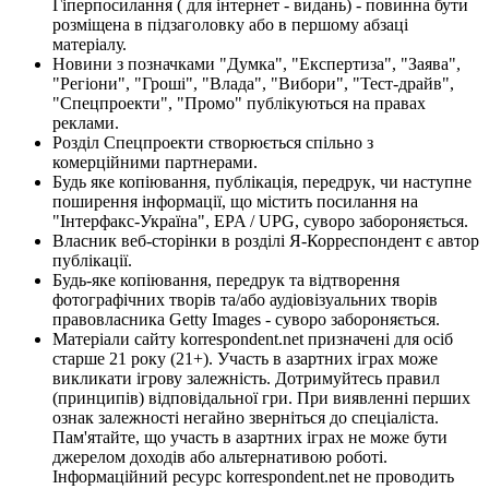
Гіперпосилання ( для інтернет - видань) - повинна бути
розміщена в підзаголовку або в першому абзаці
матеріалу.
Новини з позначками "Думка", "Експертиза", "Заява",
"Регіони", "Гроші", "Влада", "Вибори", "Тест-драйв",
"Спецпроекти", "Промо" публікуються на правах
реклами.
Розділ Спецпроекти створюється спільно з
комерційними партнерами.
Будь яке копіювання, публікація, передрук, чи наступне
поширення інформації, що містить посилання на
"Інтерфакс-Україна", EPA / UPG, суворо забороняється.
Власник веб-сторінки в розділі Я-Корреспондент є автор
публікації.
Будь-яке копіювання, передрук та відтворення
фотографічних творів та/або аудіовізуальних творів
правовласника Getty Images - суворо забороняється.
Матеріали сайту korrespondent.net призначені для осіб
старше 21 року (21+). Участь в азартних іграх може
викликати ігрову залежність. Дотримуйтесь правил
(принципів) відповідальної гри. При виявленні перших
ознак залежності негайно зверніться до спеціаліста.
Пам'ятайте, що участь в азартних іграх не може бути
джерелом доходів або альтернативою роботі.
Інформаційний ресурс korrespondent.net не проводить