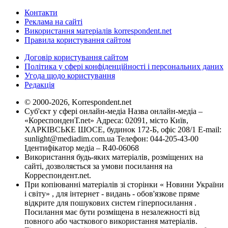
Контакти
Реклама на сайті
Використання матеріалів korrespondent.net
Правила користування сайтом
Договір користування сайтом
Політика у сфері конфіденційності і персональних даних
Угода щодо користування
Редакція
© 2000-2026, Korrespondent.net
Суб'єкт у сфері онлайн-медіа Назва онлайн-медіа –
«КореспонденТ.net» Адреса: 02091, місто Київ,
ХАРКІВСЬКЕ ШОСЕ, будинок 172-Б, офіс 208/1 E-mail:
sunlight@mediadim.com.ua
Телефон: 044-205-43-00
Ідентифікатор медіа – R40-06068
Використання будь-яких матеріалів, розміщених на
сайті, дозволяється за умови посилання на
Корреспондент.net.
При копіюванні матеріалів зі сторінки « Новини України
і світу» , для інтернет - видань - обов'язкове пряме
відкрите для пошукових систем гіперпосилання .
Посилання має бути розміщена в незалежності від
повного або часткового використання матеріалів.