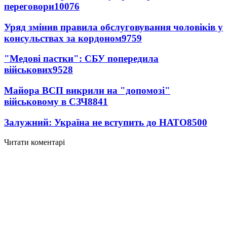
переговори
10076
Уряд змінив правила обслуговування чоловіків у
консульствах за кордоном
9759
"Медові пастки": СБУ попередила
військових
9528
Майора ВСП викрили на "допомозі"
військовому в СЗЧ
8841
Залужний: Україна не вступить до НАТО
8500
Читати коментарі