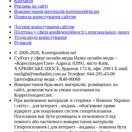
Контакти
Реклама на сайті
Використання матеріалів korrespondent.net
Правила користування сайтом
Договір користування сайтом
Політика у сфері конфіденційності і персональних даних
Угода щодо користування
Редакція
© 2000-2026, Korrespondent.net
Суб'єкт у сфері онлайн-медіа Назва онлайн-медіа –
«КореспонденТ.net» Адреса: 02091, місто Київ,
ХАРКІВСЬКЕ ШОСЕ, будинок 172-Б, офіс 208/1 E-mail:
sunlight@mediadim.com.ua
Телефон: 044-205-43-00
Ідентифікатор медіа – R40-06068
Використання будь-яких матеріалів, розміщених на
сайті, дозволяється за умови посилання на
Корреспондент.net.
При копіюванні матеріалів зі сторінки « Новини України
і світу» , для інтернет - видань - обов'язкове пряме
відкрите для пошукових систем гіперпосилання .
Посилання має бути розміщена в незалежності від
повного або часткового використання матеріалів.
Гіперпосилання ( для інтернет - видань) - повинна бути