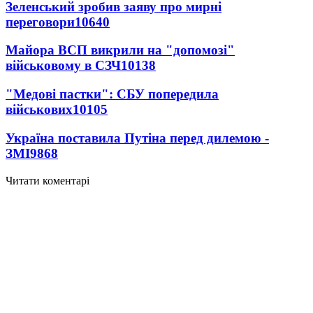
Зеленський зробив заяву про мирні
переговори
10640
Майора ВСП викрили на "допомозі"
військовому в СЗЧ
10138
"Медові пастки": СБУ попередила
військових
10105
Україна поставила Путіна перед дилемою -
ЗМІ
9868
Читати коментарі