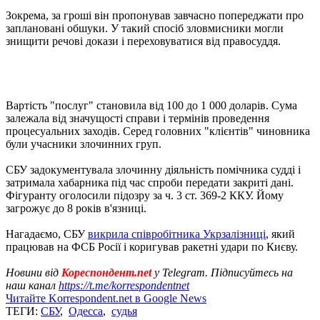
Зокрема, за гроші він пропонував завчасно попереджати про
заплановані обшуки. У такий спосіб зловмисники могли
знищити речові докази і переховуватися від правосуддя.
Вартість "послуг" становила від 100 до 1 000 доларів. Сума
залежала від значущості справи і термінів проведення
процесуальних заходів. Серед головних "клієнтів" чиновника
були учасники злочинних груп.
СБУ задокументувала злочинну діяльність помічника судді і
затримала хабарника під час спроби передати закриті дані.
Фігуранту оголосили підозру за ч. 3 ст. 369-2 ККУ. Йому
загрожує до 8 років в'язниці.
Нагадаємо, СБУ
викрила співробітника Укрзалізниці
, який
працював на ФСБ Росії і коригував ракетні удари по Києву.
Новини від
Кореспондент.net
у Telegram. Підписуйтесь на
наш канал
https://t.me/korrespondentnet
Читайте Korrespondent.net в Google News
ТЕГИ:
СБУ
,
Одесса
,
судья