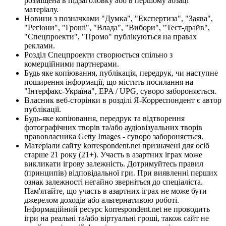
розміщена в підзаголовку або в першому абзаці
матеріалу.
Новини з позначками "Думка", "Експертиза", "Заява",
"Регіони", "Гроші", "Влада", "Вибори", "Тест-драйв",
"Спецпроекти", "Промо" публікуються на правах
реклами.
Розділ Спецпроекти створюється спільно з
комерційними партнерами.
Будь яке копіювання, публікація, передрук, чи наступне
поширення інформації, що містить посилання на
"Інтерфакс-Україна", EPA / UPG, суворо забороняється.
Власник веб-сторінки в розділі Я-Корреспондент є автор
публікації.
Будь-яке копіювання, передрук та відтворення
фотографічних творів та/або аудіовізуальних творів
правовласника Getty Images - суворо забороняється.
Матеріали сайту korrespondent.net призначені для осіб
старше 21 року (21+). Участь в азартних іграх може
викликати ігрову залежність. Дотримуйтесь правил
(принципів) відповідальної гри. При виявленні перших
ознак залежності негайно зверніться до спеціаліста.
Пам'ятайте, що участь в азартних іграх не може бути
джерелом доходів або альтернативою роботі.
Інформаційний ресурс korrespondent.net не проводить
ігри на реальні та/або віртуальні гроші, також сайт не