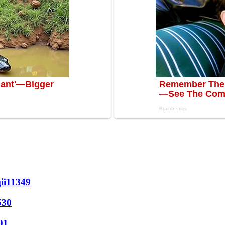
ії
11349
530
01