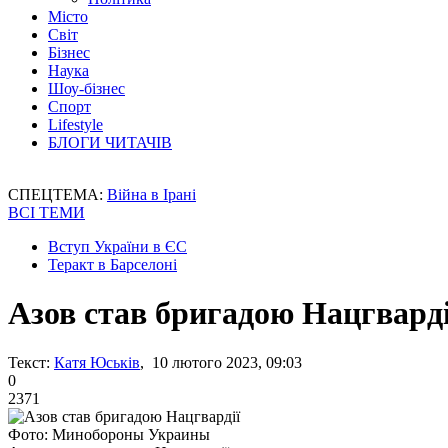
Місто
Світ
Бізнес
Наука
Шоу-бізнес
Спорт
Lifestyle
БЛОГИ ЧИТАЧІВ
СПЕЦТЕМА:
Війна в Ірані
ВСІ ТЕМИ
Вступ України в ЄС
Теракт в Барселоні
Азов став бригадою Нацгварді
Текст:
Катя Юськів
, 10 лютого 2023, 09:03
0
2371
Фото: Минобороны Украины