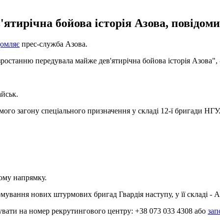
тирічна бойова історія Азова, повідоми
домляє
прес-служба Азова.
зростанню передувала майже дев'ятирічна бойова історія Азова", 
айськ.
мого загону спеціального призначення у складі 12-ї бригади НГУ
ному напрямку.
мування нових штурмових бригад Гвардія наступу, у її складі - А
увати на номер рекрутингового центру: +38 073 033 4308 або
зап