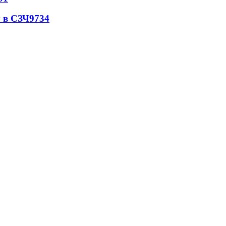
 в СЗЧ
9734