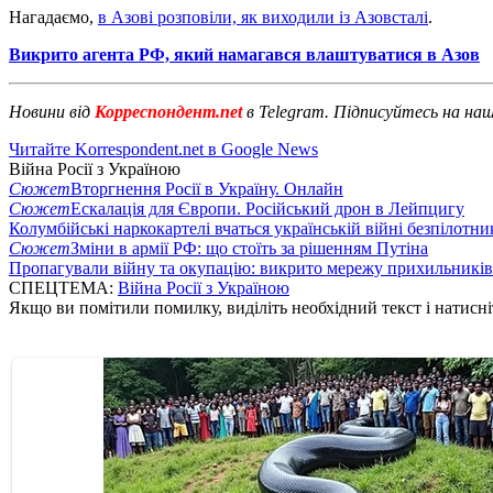
Нагадаємо,
в Азові розповіли, як виходили із Азовсталі
.
Викрито агента РФ, який намагався влаштуватися в Азов
Новини від
Корреспондент.net
в Telegram. Підписуйтесь на на
Читайте Korrespondent.net в Google News
Війна Росії з Україною
Сюжет
Вторгнення Росії в Україну. Онлайн
Сюжет
Ескалація для Європи. Російський дрон в Лейпцигу
Колумбійські наркокартелі вчаться українській війні безпілотни
Сюжет
Зміни в армії РФ: що стоїть за рішенням Путіна
Пропагували війну та окупацію: викрито мережу прихильникі
СПЕЦТЕМА:
Війна Росії з Україною
Якщо ви помітили помилку, виділіть необхідний текст і натисніт