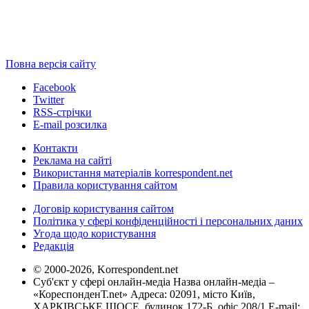
Повна версія сайту
Facebook
Twitter
RSS-стрічки
E-mail розсилка
Контакти
Реклама на сайті
Використання матеріалів korrespondent.net
Правила користування сайтом
Договір користування сайтом
Політика у сфері конфіденційності і персональних даних
Угода щодо користування
Редакція
© 2000-2026, Korrespondent.net
Суб'єкт у сфері онлайн-медіа Назва онлайн-медіа –
«КореспонденТ.net» Адреса: 02091, місто Київ,
ХАРКІВСЬКЕ ШОСЕ, будинок 172-Б, офіс 208/1 E-mail: