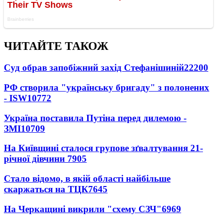
ЧИТАЙТЕ ТАКОЖ
Суд обрав запобіжний захід Стефанішиній
22200
РФ створила "українську бригаду" з полонених
- ISW
10772
Україна поставила Путіна перед дилемою -
ЗМІ
10709
На Київщині сталося групове зґвалтування 21-
річної дівчини
7905
Стало відомо, в якій області найбільше
скаржаться на ТЦК
7645
На Черкащині викрили "схему СЗЧ"
6969