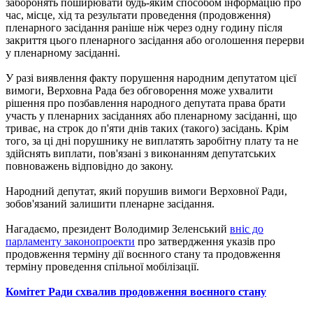
заборонять поширювати будь-яким способом інформацію про
час, місце, хід та результати проведення (продовження)
пленарного засідання раніше ніж через одну годину після
закриття цього пленарного засідання або оголошення перерви
у пленарному засіданні.
У разі виявлення факту порушення народним депутатом цієї
вимоги, Верховна Рада без обговорення може ухвалити
рішення про позбавлення народного депутата права брати
участь у пленарних засіданнях або пленарному засіданні, що
триває, на строк до п'яти днів таких (такого) засідань. Крім
того, за ці дні порушнику не виплатять заробітну плату та не
здійснять виплати, пов'язані з виконанням депутатських
повноважень відповідно до закону.
Народний депутат, який порушив вимоги Верховної Ради,
зобов'язаний залишити пленарне засідання.
Нагадаємо, президент Володимир Зеленський
вніс до
парламенту законопроекти
про затвердження указів про
продовження терміну дії воєнного стану та продовження
терміну проведення спільної мобілізації.
Комітет Ради схвалив продовження воєнного стану