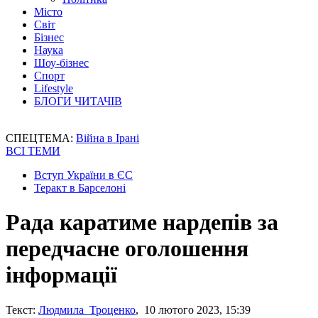
Місто
Світ
Бізнес
Наука
Шоу-бізнес
Спорт
Lifestyle
БЛОГИ ЧИТАЧІВ
СПЕЦТЕМА:
Війна в Ірані
ВСІ ТЕМИ
Вступ України в ЄС
Теракт в Барселоні
Рада каратиме нардепів за
передчасне оголошення
інформації
Текст:
Людмила Троценко
, 10 лютого 2023, 15:39