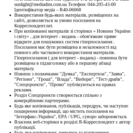
sunlight@mediadim.com.ua
Телефон: 044-205-43-00
Ідентифікатор медіа – R40-06068
Використання будь-яких матеріалів, розміщених на
сайті, дозволяється за умови посилання на
Корреспондент.net.
При копіюванні матеріалів зі сторінки « Новини України
і світу» , для інтернет - видань - обов'язкове пряме
відкрите для пошукових систем гіперпосилання .
Посилання має бути розміщена в незалежності від
повного або часткового використання матеріалів.
Гіперпосилання ( для інтернет - видань) - повинна бути
розміщена в підзаголовку або в першому абзаці
матеріалу.
Новини з позначками "Думка", "Експертиза", "Заява",
"Регіони", "Гроші", "Влада", "Вибори", "Тест-драйв",
"Спецпроекти", "Промо" публікуються на правах
реклами.
Розділ Спецпроекти створюється спільно з
комерційними партнерами.
Будь яке копіювання, публікація, передрук, чи наступне
поширення інформації, що містить посилання на
"Інтерфакс-Україна", EPA / UPG, суворо забороняється.
Власник веб-сторінки в розділі Я-Корреспондент є автор
публікації.
Будь-яке копіювання, передрук та відтворення