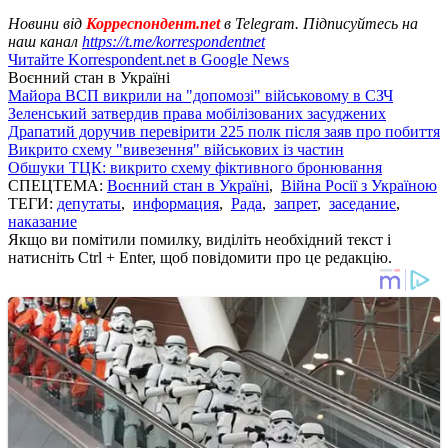
Новини від
Корреспондент.net
в Telegram. Підписуйтесь на
наш канал
https://t.me/korrespondentnet
Читайте Korrespondent.net в Google News
Воєнний стан в Україні
Майора ВСП викрили на "допомозі" військовому в СЗЧ
Зеленський затвердив права мобілізованих засуджених
Драпатий доручив перевірити 225 полк після заяв про побиття
Викрито схему "вивезення" військових із частин
Обшуки ТЦК: викрито схему фіктивного бронювання
СПЕЦТЕМА:
Воєнний стан в Україні
,
Війна Росії з Україною
ТЕГИ:
депутаты
,
информация
,
Рада
,
запрет
,
заседание
,
наказание
Якщо ви помітили помилку, виділіть необхідний текст і
натисніть Ctrl + Enter, щоб повідомити про це редакцію.