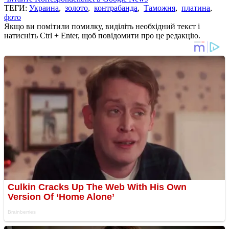
ТЕГИ:
Украина
,
золото
,
контрабанда
,
Таможня
,
платина
,
фото
Якщо ви помітили помилку, виділіть необхідний текст і
натисніть Ctrl + Enter, щоб повідомити про це редакцію.