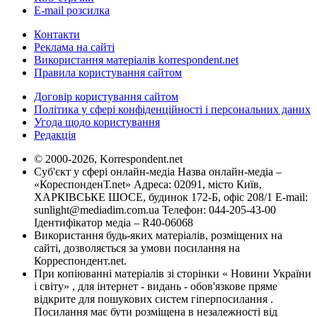
E-mail розсилка
Контакти
Реклама на сайті
Використання матеріалів korrespondent.net
Правила користування сайтом
Договір користування сайтом
Політика у сфері конфіденційності і персональних даних
Угода щодо користування
Редакція
© 2000-2026, Korrespondent.net
Суб'єкт у сфері онлайн-медіа Назва онлайн-медіа –
«КореспонденТ.net» Адреса: 02091, місто Київ,
ХАРКІВСЬКЕ ШОСЕ, будинок 172-Б, офіс 208/1 E-mail:
sunlight@mediadim.com.ua
Телефон: 044-205-43-00
Ідентифікатор медіа – R40-06068
Використання будь-яких матеріалів, розміщених на
сайті, дозволяється за умови посилання на
Корреспондент.net.
При копіюванні матеріалів зі сторінки « Новини України
і світу» , для інтернет - видань - обов'язкове пряме
відкрите для пошукових систем гіперпосилання .
Посилання має бути розміщена в незалежності від