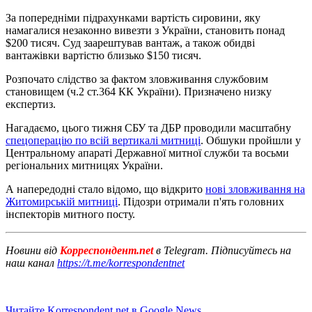
За попередніми підрахунками вартість сировини, яку
намагалися незаконно вивезти з України, становить понад
$200 тисяч. Суд заарештував вантаж, а також обидві
вантажівки вартістю близько $150 тисяч.
Розпочато слідство за фактом зловживання службовим
становищем (ч.2 ст.364 КК України). Призначено низку
експертиз.
Нагадаємо, цього тижня СБУ та ДБР проводили масштабну
спецоперацію по всій вертикалі митниці
. Обшуки пройшли у
Центральному апараті Державної митної служби та восьми
регіональних митницях України.
А напередодні стало відомо, що відкрито
нові зловживання на
Житомирській митниці
. Підозри отримали п'ять головних
інспекторів митного посту.
Новини від
Корреспондент.net
в Telegram. Підписуйтесь на
наш канал
https://t.me/korrespondentnet
Читайте Korrespondent.net в Google News