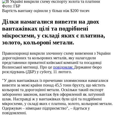
Фото: ГБР
Вартість вантажу оцінили у більш ніж $200 тисяч
Ділки намагалися вивезти на двох
вантажівках цілі та подрібнені
мікросхеми, у складі яких є платина,
золото, кольорові метали.
Правоохоронці викрили злочинну схему вивезення з України
дорогоцінних та кольорових металів, яку налагодили
представники приватної київської компанії та посадовці
Волинської митниці. Про це
повідомляє
Державне бюро
розслідувань (ДБР) у суботу, 11 лютого.
"У двох вантажівках із причепами зловмисники намагалися
вивезти за межі країни понад 45,5 тонн брухту, що містить
кольорові та дорогоцінні метали. Оскільки такий експорт
заборонено законом, вантаж був оформлений як латунний
шлак. Насправді ж у вантажівках були цілі та подрібнені
мікросхеми, у складі яких є платина, золото, кольорові метали.
Одержувач – німецьке підприємство", – йдеться у
повідомленні.