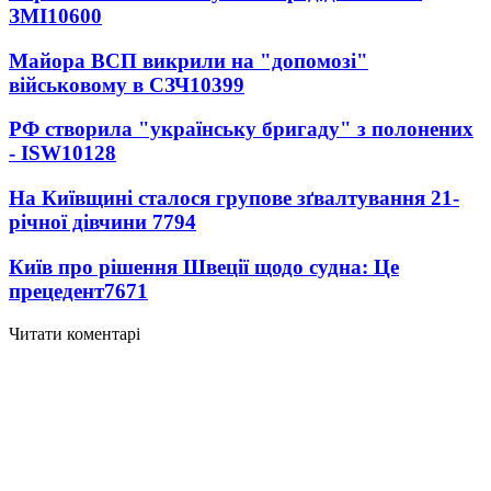
ЗМІ
10600
Майора ВСП викрили на "допомозі"
військовому в СЗЧ
10399
РФ створила "українську бригаду" з полонених
- ISW
10128
На Київщині сталося групове зґвалтування 21-
річної дівчини
7794
Київ про рішення Швеції щодо судна: Це
прецедент
7671
Читати коментарі