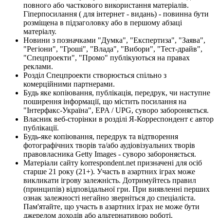
повного або часткового використання матеріалів.
Гіперпосилання ( для інтернет - видань) - повинна бути
розміщена в підзаголовку або в першому абзаці
матеріалу.
Новини з позначками "Думка", "Експертиза", "Заява",
"Регіони", "Гроші", "Влада", "Вибори", "Тест-драйв",
"Спецпроекти", "Промо" публікуються на правах
реклами.
Розділ Спецпроекти створюється спільно з
комерційними партнерами.
Будь яке копіювання, публікація, передрук, чи наступне
поширення інформації, що містить посилання на
"Інтерфакс-Україна", EPA / UPG, суворо забороняється.
Власник веб-сторінки в розділі Я-Корреспондент є автор
публікації.
Будь-яке копіювання, передрук та відтворення
фотографічних творів та/або аудіовізуальних творів
правовласника Getty Images - суворо забороняється.
Матеріали сайту korrespondent.net призначені для осіб
старше 21 року (21+). Участь в азартних іграх може
викликати ігрову залежність. Дотримуйтесь правил
(принципів) відповідальної гри. При виявленні перших
ознак залежності негайно зверніться до спеціаліста.
Пам'ятайте, що участь в азартних іграх не може бути
джерелом доходів або альтернативою роботі.