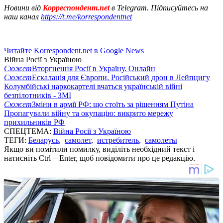
Новини від
Корреспондент.net
в Telegram. Підписуйтесь на
наш канал
https://t.me/korrespondentnet
Читайте Korrespondent.net в Google News
Війна Росії з Україною
Сюжет
Вторгнення Росії в Україну. Онлайн
Сюжет
Ескалація для Європи. Російський дрон в Лейпцигу
Колумбійські наркокартелі вчаться українській війні
безпілотників - ЗМІ
Сюжет
Зміни в армії РФ: що стоїть за рішенням Путіна
Пропагували війну та окупацію: викрито мережу
прихильників РФ
СПЕЦТЕМА:
Війна Росії з Україною
ТЕГИ:
Беларусь
,
самолет
,
истребитель
,
самолеты
Якщо ви помітили помилку, виділіть необхідний текст і
натисніть Ctrl + Enter, щоб повідомити про це редакцію.