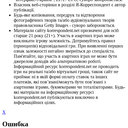
Власник веб-сторінки в розділі Я-Корреспондент є автор
публікації.
Будь-яке копіювання, передрук та відтворення
фотографічних творів та/або аудіовізуальних творів
правовласника Getty Images - суворо забороняється.
Матеріали сайту korrespondent.net призначені для осіб
старше 21 року (21+). Участь в азартних іграх може
викликати ігрову залежність. Дотримуйтесь правил
(принципів) відповідальної гри. При виявленні перших
ознак залежності негайно зверніться до спеціаліста.
Пам'ятайте, що участь в азартних іграх не може бути
джерелом доходів або альтернативою роботі.
Інформаційний ресурс korrespondent.net не проводить
ігри на реальні та/або віртуальні гроші, також сайт не
приймає ні в якій формі оплату ставок та інших
платежів, які пов’язані/можуть бути пов’язані з
азартними іграми, букмекерами чи тоталізаторами. Будь-
які матеріали на інформаційному ресурсі
korrespondent.net публікуються виключно в
інформаційних цілях.
X
Ошибка