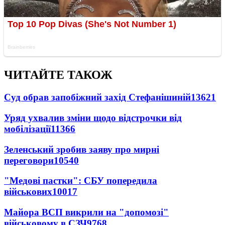
ЧИТАЙТЕ ТАКОЖ
Суд обрав запобіжний захід Стефанішиній
13621
Уряд ухвалив зміни щодо відстрочки від
мобілізації
11366
Зеленський зробив заяву про мирні
переговори
10540
"Медові пастки": СБУ попередила
військових
10017
Майора ВСП викрили на "допомозі"
військовому в СЗЧ
9768