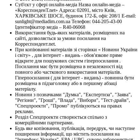
Суб'єкт у сфері онлайн-медіа Назва онлайн-медіа –
«КореспонденТ.net» Адреса: 02091, місто Київ,
ХАРКІВСЬКЕ ШОСЕ, будинок 172-Б, офіс 208/1 E-mail:
sunlight@mediadim.com.ua
Телефон: 044-205-43-00
Ідентифікатор медіа – R40-06068
Використання будь-яких матеріалів, розміщених на
сайті, дозволяється за умови посилання на
Корреспондент.net.
При копіюванні матеріалів зі сторінки « Новини України
і світу» , для інтернет - видань - обов'язкове пряме
відкрите для пошукових систем гіперпосилання .
Посилання має бути розміщена в незалежності від
повного або часткового використання матеріалів.
Гіперпосилання ( для інтернет - видань) - повинна бути
розміщена в підзаголовку або в першому абзаці
матеріалу.
Новини з позначками "Думка", "Експертиза", "Заява",
"Регіони", "Гроші", "Влада", "Вибори", "Тест-драйв",
"Спецпроекти", "Промо" публікуються на правах
реклами.
Розділ Спецпроекти створюється спільно з
комерційними партнерами.
Будь яке копіювання, публікація, передрук, чи наступне
поширення інформації, що містить посилання на
"Інтерфакс-Україна", EPA / UPG, суворо забороняється.