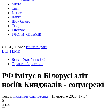
Місто
Світ
Бізнес
Наука
Шоу-бізнес
Спорт
Lifestyle
БЛОГИ ЧИТАЧІВ
СПЕЦТЕМА:
Війна в Ірані
ВСІ ТЕМИ
Вступ України в ЄС
Теракт в Барселоні
РФ імітує в Білорусі зліт
носіїв Кинджалів - соцмережі
Текст:
Людмила Садловська
, 11 лютого 2023, 17:34
0
4944