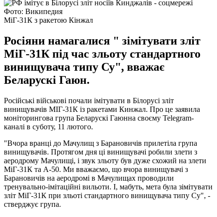
Фото: Википедия
МіГ-31К з ракетою Кінжал
Росіяни намагалися " зімітувати зліт
МіГ-31К під час зльоту стандартного
винищувача типу Су", вважає
Беларускі Гаюн.
Російські військові почали імітувати в Білорусі зліт
винищувачів МІГ-31К із ракетами Кинжал. Про це заявила
моніторингова група Беларускі Гаюнна своєму Telegram-
каналі в суботу, 11 лютого.
"Вчора вранці до Мачулищ з Барановичів прилетіла група
винищувачів. Протягом дня ці винищувачі робили злети з
аеродрому Мачулищі, і звук зльоту був дуже схожий на злети
МіГ-31К та А-50. Ми вважаємо, що вчора винищувачі з
Барановичів на аеродромі в Мачулищах проводили
тренувально-імітаційні вильоти. І, мабуть, мета була зімітувати
зліт МіГ-31К при зльоті стандартного винищувача типу Су", -
стверджує група.