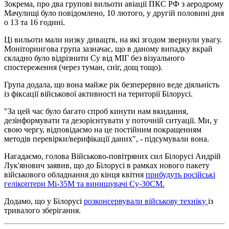
Зокрема, про два групові вильоти авіації ПКС РФ з аеродрому
Мачулищі було повідомлено, 10 лютого, у другій половині дня
о 13 та 16 годині.
Ці вильоти мали низку дивацтв, на які згодом звернули увагу.
Моніторингова група зазначає, що в даному випадку вкрай
складно було відрізнити Су від МІГ без візуального
спостереження (через туман, сніг, дощ тощо).
Група додала, що вона майже рік безперервно веде діяльність
із фіксації військової активності на території Білорусі.
"За цей час було багато спроб кинути нам вкидання,
дезінформувати та дезорієнтувати у поточній ситуації. Ми, у
свою чергу, відповідаємо на це постійним покращенням
методів перевірки/верифікації даних", - підсумували вона.
Нагадаємо, голова Військово-повітряних сил Білорусі Андрій
Лук'янович заявив, що до Білорусі в рамках нового пакету
військового обладнання до кінця квітня
прибудуть російські
гелікоптери Мі-35М та винищувачі Су-30СМ.
Додамо, що у Білорусі
розконсервували військову техніку
із
тривалого зберігання.