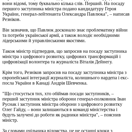
вони відомі, тому буквально кілька слів. Перший. На посаду
першого заступника міністра подано кандидатуру Героя
України, генерал-лейтенанта Олександра Павлюка", – написав
Резніков.
Він зазначив, що Павлюк досконало знає проблематику війни
та потреби української армії, а також володіє необхідними
лідерськими й управлінськими якостями.
Також міністр підтвердив, що запросив на посаду заступника
міністра з цифрового розвитку, цифрових трансформацій і
цифровізації волонтера та журналіста Віталія Дейнегу.
Крім того, Резніков запросив на посаду заступника міністра з
європейської інтеграції журналіста, колишнього нардепа і екс-
посла України в Канаді Андрія Шевченка.
"Що стосується тих, хто обіймав посади заступників, –
перший заступник міністра оборони генерал-полковник Іван
Руснак і заступник міністра оборони з цифрового розвитку
Олег Гайду, – вони залишаються в команді міністерства і
будуть залучені до роботи як радники міністра", – пояснив
міністр.
За словами очільника відомства, це не останні кроки з