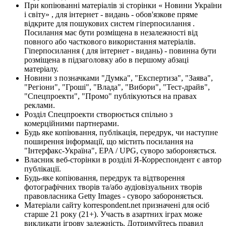
При копіюванні матеріалів зі сторінки « Новини України
і світу» , для інтернет - видань - обов'язкове пряме
відкрите для пошукових систем гіперпосилання .
Посилання має бути розміщена в незалежності від
повного або часткового використання матеріалів.
Гіперпосилання ( для інтернет - видань) - повинна бути
розміщена в підзаголовку або в першому абзаці
матеріалу.
Новини з позначками "Думка", "Експертиза", "Заява",
"Регіони", "Гроші", "Влада", "Вибори", "Тест-драйв",
"Спецпроекти", "Промо" публікуються на правах
реклами.
Розділ Спецпроекти створюється спільно з
комерційними партнерами.
Будь яке копіювання, публікація, передрук, чи наступне
поширення інформації, що містить посилання на
"Інтерфакс-Україна", EPA / UPG, суворо забороняється.
Власник веб-сторінки в розділі Я-Корреспондент є автор
публікації.
Будь-яке копіювання, передрук та відтворення
фотографічних творів та/або аудіовізуальних творів
правовласника Getty Images - суворо забороняється.
Матеріали сайту korrespondent.net призначені для осіб
старше 21 року (21+). Участь в азартних іграх може
викликати ігрову залежність. Дотримуйтесь правил