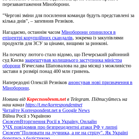
перезавантаження Міноборони.
"Чергові зміни для посилення команди будуть представлені за
кілька днів", – запевнив Резніков.
Нагадаємо, останнім часом
Міноборони опинилося в
епіцентрі корупційних скандалів
, зокрема із закупівлями
продуктів для ЗСУ за цінами, вищими за ринкові.
На початку лютого стало відомо, що Печерський районний
суд Києва
заарештував колишнього заступника міністра
оборони
В'ячеслава Шаповалова на два місяці з можливістю
застави в розмірі понад 400 млн гривень.
Напередодні Олексій Резніков
анонсував нові призначення в
Міноборони
.
Новини від
Кореспондент.net
в Telegram. Підписуйтесь на
наш канал
https://t.me/korrespondentnet
Читайте Korrespondent.net в Google News
Війна Росії з Україною
Сюжет
Вторгнення Росії в Україну. Онлайн
УЧХ повідомив про безпрецедентні атаки РФ у липні
Сюжет
"Полювати на лучника, а не на стрілу". Як Україні
боротись з балістикою