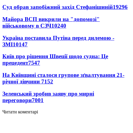
Суд обрав запобіжний захід Стефанішиній
19296
Майора ВСП викрили на "допомозі"
військовому в СЗЧ
10240
Україна поставила Путіна перед дилемою -
ЗМІ
10147
Київ про рішення Швеції щодо судна: Це
прецедент
7547
На Київщині сталося групове зґвалтування 21-
річної дівчини
7152
Зеленський зробив заяву про мирні
переговори
7001
Читати коментарі