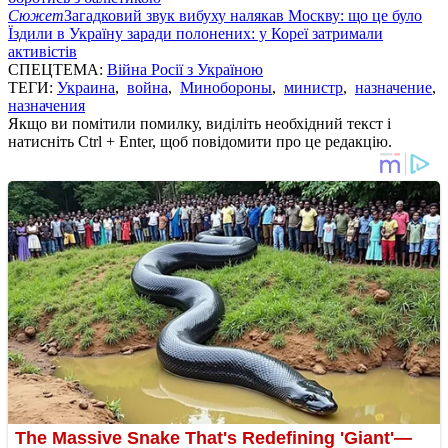
Сюжет
Загадковий звук вибуху налякав Москву: що це було
Їздили в Україну заради полонених: у Кореї затримали
активістів
СПЕЦТЕМА:
Війна Росії з Україною
ТЕГИ:
Украина
,
война
,
Минобороны
,
министр
,
назначение
,
назначения
Якщо ви помітили помилку, виділіть необхідний текст і
натисніть Ctrl + Enter, щоб повідомити про це редакцію.