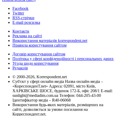
Facebook
Twitter
RSS-стрічки
E-mail розсилка
Контакти
Реклама на сайті
Використання матеріалів korrespondent.net
Правила користування сайтом
Договір користування сайтом
Політика у сфері конфіденційності і персональних даних
Угода щодо користування
Редакція
© 2000-2026, Korrespondent.net
Суб'єкт у сфері онлайн-медіа Назва онлайн-медіа –
«КореспонденТ.net» Адреса: 02091, місто Київ,
ХАРКІВСЬКЕ ШОСЕ, будинок 172-Б, офіс 208/1 E-mail:
sunlight@mediadim.com.ua
Телефон: 044-205-43-00
Ідентифікатор медіа – R40-06068
Використання будь-яких матеріалів, розміщених на
сайті, дозволяється за умови посилання на
Корреспондент.net.