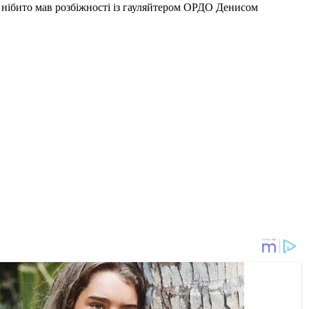
ін нібито мав розбіжності із гауляйтером ОРДО Денисом