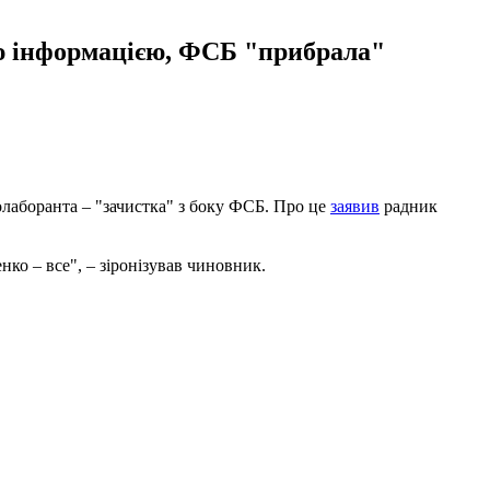
ою інформацією, ФСБ "прибрала"
лаборанта – "зачистка" з боку ФСБ. Про це
заявив
радник
ко – все", – зіронізував чиновник.