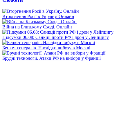
Вторгнення Росії в Україну. Онлайн
Війна на Близькому Сході. Онлайн
Підсумки 06.08: Санкції проти РФ і дрон у Лейпцигу
Бенкет генералів. Наслідки вибуху в Москві
Брудні технології. Атаки РФ на вибори у Франції