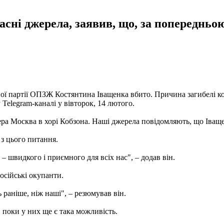
сні джерела, заявив, що, за попереднь
ої партії ОПЗЖ Костянтина Іващенка вбито. Причина загибелі ко
Telegram-каналі у вівторок, 14 лютого.
ра Москва в хорі Кобзона. Наші джерела повідомляють, що Іващен
 з цього питання.
 швидкого і приємного для всіх нас", – додав він.
осійські окупанти.
раніше, ніж наші", – резюмував він.
, поки у них ще є така можливість.