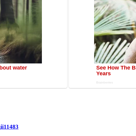
ії
11483