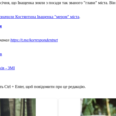
січня, що Іващенка зняли з посади так званого "глави" міста. В
значили Костянтина Іващенка "мером" міста
.
я
 канал
https://t.me/korrespondentnet
ів
ків - ЗМІ
ь Ctrl + Enter, щоб повідомити про це редакцію.