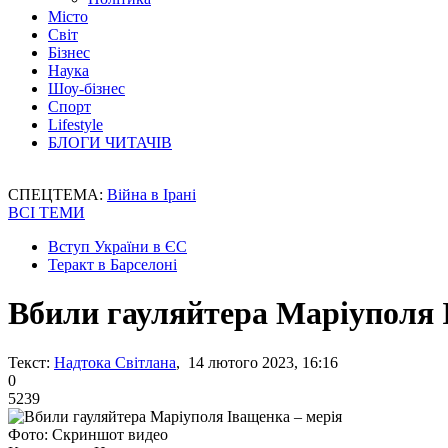
Місто
Світ
Бізнес
Наука
Шоу-бізнес
Спорт
Lifestyle
БЛОГИ ЧИТАЧІВ
СПЕЦТЕМА:
Війна в Ірані
ВСІ ТЕМИ
Вступ України в ЄС
Теракт в Барселоні
Вбили гауляйтера Маріуполя 
Текст:
Надтока Світлана
, 14 лютого 2023, 16:16
0
5239
Фото: Скриншот видео