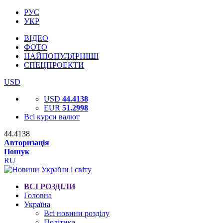
РУС
УКР
ВІДЕО
ФОТО
НАЙПОПУЛЯРНІШІ
СПЕЦПРОЕКТИ
USD
USD
44.4138
EUR
51.2998
Всі курси валют
44.4138
Авторизація
Пошук
RU
ВСІ РОЗДІЛИ
Головна
Україна
Всі новини розділу
Політика