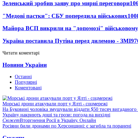
Зеленський зробив заяву про мирні переговори
10
"Медові пастки": СБУ попередила військових
100
Майора ВСП викрили на "допомозі" військовому
Україна поставила Путіна перед дилемою - ЗМІ
97
Читати коментарі
Новини України
Останні
Популярні
Коментовані
Морські дрони атакували порт у Ялті - соцмережі
На Буковині чоловіка змушували віддати $50 тисяч вигаданого
Україну накриють дощі та грози: погода на вихідні
Сюжет
Вторгнення Росії в Україну. Онлайн
Росіяни били дронами по Херсонщині: є загибла та поранені
Сюжети