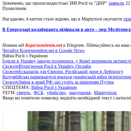
Зазначимо, що пропагандистські ЗМІ Росії та "ДНР"
заявили
22 
Пушиліним.
Нагадаємо, 4 квітня стало відомо, що в Маріуполі окупанти
при
В Енергодарі колаборанта підірвали в авто – мер Мелітопол
Новини від
Кореспондент.net
в Telegram. Підписуйтесь на наш
Читайте Korrespondent.net в Google News
Війна Росії з Україною
Їздили в Україну заради полонених: у Кореї затримали активіст
Сюжет
Вторгнення Росії в Україну. Онлайн
Сюжет
Ескалація для Європи. Російський дрон в Лейпцигу
Колумбійські наркокартелі вчаться українській війні безпілотни
Сюжет
Зміни в армії РФ: що стоїть за рішенням Путіна
СПЕЦТЕМА:
Війна Росії з Україною
ТЕГИ:
смерть
,
ФСБ
,
убийство
,
оккупация
,
Мариуполь
Якщо ви помітили помилку, виділіть необхідний текст і натисніт