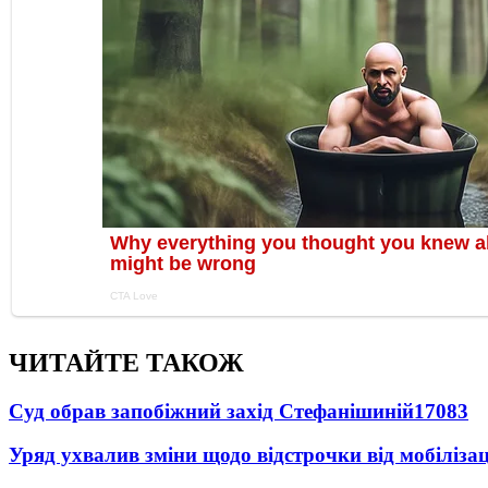
ЧИТАЙТЕ ТАКОЖ
Суд обрав запобіжний захід Стефанішиній
17083
Уряд ухвалив зміни щодо відстрочки від мобілізац