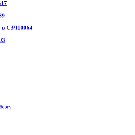
617
89
 в СЗЧ
10064
03
 боргу