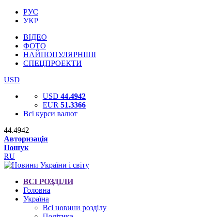
РУС
УКР
ВІДЕО
ФОТО
НАЙПОПУЛЯРНІШІ
СПЕЦПРОЕКТИ
USD
USD
44.4942
EUR
51.3366
Всі курси валют
44.4942
Авторизація
Пошук
RU
ВСІ РОЗДІЛИ
Головна
Україна
Всі новини розділу
Політика