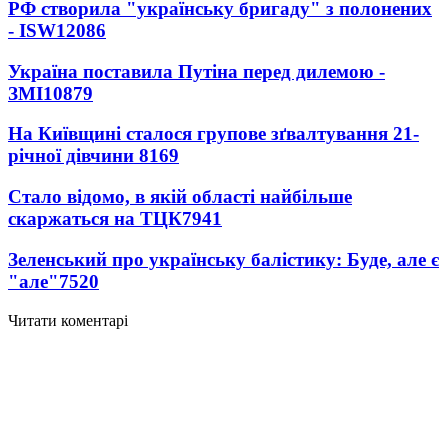
РФ створила "українську бригаду" з полонених
- ISW
12086
Україна поставила Путіна перед дилемою -
ЗМІ
10879
На Київщині сталося групове зґвалтування 21-
річної дівчини
8169
Стало відомо, в якій області найбільше
скаржаться на ТЦК
7941
Зеленський про українську балістику: Буде, але є
"але"
7520
Читати коментарі