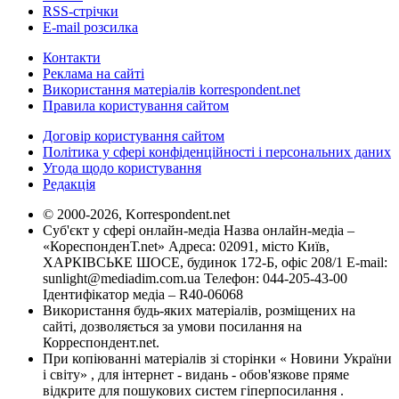
RSS-стрічки
E-mail розсилка
Контакти
Реклама на сайті
Використання матеріалів korrespondent.net
Правила користування сайтом
Договір користування сайтом
Політика у сфері конфіденційності і персональних даних
Угода щодо користування
Редакція
© 2000-2026, Korrespondent.net
Суб'єкт у сфері онлайн-медіа Назва онлайн-медіа –
«КореспонденТ.net» Адреса: 02091, місто Київ,
ХАРКІВСЬКЕ ШОСЕ, будинок 172-Б, офіс 208/1 E-mail:
sunlight@mediadim.com.ua
Телефон: 044-205-43-00
Ідентифікатор медіа – R40-06068
Використання будь-яких матеріалів, розміщених на
сайті, дозволяється за умови посилання на
Корреспондент.net.
При копіюванні матеріалів зі сторінки « Новини України
і світу» , для інтернет - видань - обов'язкове пряме
відкрите для пошукових систем гіперпосилання .