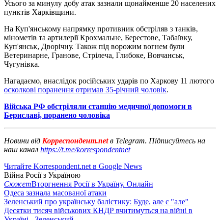
Усього за минулу добу атак зазнали щонайменше 20 населених
пунктів Харківщини.
На Куп'янському напрямку противник обстріляв з танків,
мінометів та артилерії Крохмальне, Берестове, Табаївку,
Куп'янськ, Дворічну. Також під ворожим вогнем були
Ветеринарне, Гранове, Стрілеча, Глибоке, Вовчанськ,
Чугунівка.
Нагадаємо, внаслідок російських ударів по Харкову 11 лютого
осколкові поранення отримав 35-річний чоловік
.
Війська РФ обстріляли станцію медичної допомоги в
Бериславі, поранено чоловіка
Новини від
Корреспондент.net
в Telegram. Підписуйтесь на
наш канал
https://t.me/korrespondentnet
Читайте Korrespondent.net в Google News
Війна Росії з Україною
Сюжет
Вторгнення Росії в Україну. Онлайн
Одеса зазнала масованої атаки
Зеленський про українську балістику: Буде, але є "але"
Десятки тисяч військових КНДР вчитимуться на війні в
Україні - Зеленський