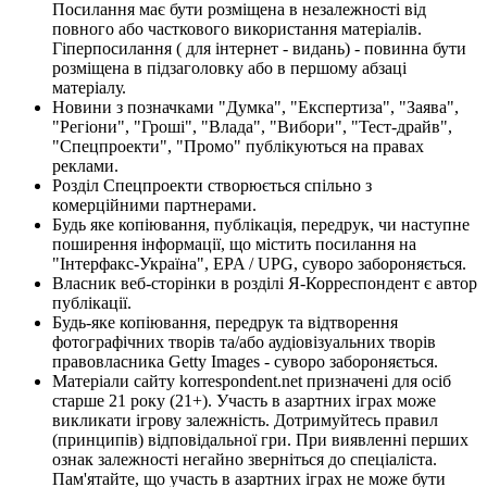
Посилання має бути розміщена в незалежності від
повного або часткового використання матеріалів.
Гіперпосилання ( для інтернет - видань) - повинна бути
розміщена в підзаголовку або в першому абзаці
матеріалу.
Новини з позначками "Думка", "Експертиза", "Заява",
"Регіони", "Гроші", "Влада", "Вибори", "Тест-драйв",
"Спецпроекти", "Промо" публікуються на правах
реклами.
Розділ Спецпроекти створюється спільно з
комерційними партнерами.
Будь яке копіювання, публікація, передрук, чи наступне
поширення інформації, що містить посилання на
"Інтерфакс-Україна", EPA / UPG, суворо забороняється.
Власник веб-сторінки в розділі Я-Корреспондент є автор
публікації.
Будь-яке копіювання, передрук та відтворення
фотографічних творів та/або аудіовізуальних творів
правовласника Getty Images - суворо забороняється.
Матеріали сайту korrespondent.net призначені для осіб
старше 21 року (21+). Участь в азартних іграх може
викликати ігрову залежність. Дотримуйтесь правил
(принципів) відповідальної гри. При виявленні перших
ознак залежності негайно зверніться до спеціаліста.
Пам'ятайте, що участь в азартних іграх не може бути