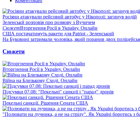
Коментовані
Росіяни атакували рейсовий автобус у Нікополі: загинув водій
Зеленськй розповів про розмову з Вучичем
Сюжет
Вторгнення Росії в Україну. Онлайн
США постачатимуть ракети для Patriot - Зеленський
На Буковині затримали чоловіка, який поранив двох поліцейсь
Сюжети
Вторгнення Росії в Україну. Онлайн
Війна на Близькому Сході. Онлайн
Підсумки 07.08: "Пекельні" санкції і "парад" дронів
Пекельні санкції. Рішення Сената США
"Полювати на лучника, а не на стрілу". Як Україні боротись з 