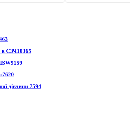
463
 в СЗЧ
10365
 ISW
9159
т
7620
ної дівчини
7594