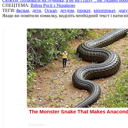
Сюжет
"Полювати на лучника, а не на стрілу". Як Україні бор
СПЕЦТЕМА:
Війна Росії з Україною
ТЕГИ:
фильм
,
дети
,
Оскар
,
детдом
,
прокат
,
кінопрокат
,
доку
Якщо ви помітили помилку, виділіть необхідний текст і натисніт