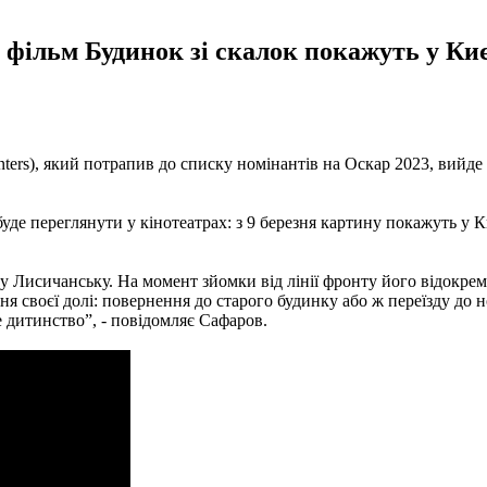
 фільм Будинок зі скалок покажуть у Києв
ters), який потрапив до списку номінантів на Оскар 2023, вийде
де переглянути у кінотеатрах: з 9 березня картину покажуть у Ки
 Лисичанську. На момент зйомки від лінії фронту його відокремлю
ня своєї долі: повернення до старого будинку або ж переїзду до 
 дитинство”, - повідомляє Сафаров.