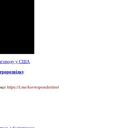
нагороду у США
еророзвідку
анал
https://t.me/korrespondentnet