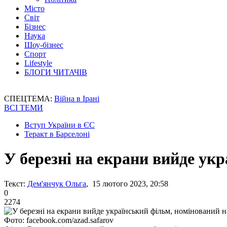
Місто
Світ
Бізнес
Наука
Шоу-бізнес
Спорт
Lifestyle
БЛОГИ ЧИТАЧІВ
СПЕЦТЕМА:
Війна в Ірані
ВСІ ТЕМИ
Вступ України в ЄС
Теракт в Барселоні
У березні на екрани вийде ук
Текст:
Дем'янчук Ольга
, 15 лютого 2023, 20:58
0
2274
Фото: facebook.com/azad.safarov