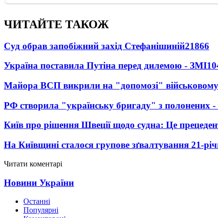
ЧИТАЙТЕ ТАКОЖ
Суд обрав запобіжний захід Стефанішиній
21866
Україна поставила Путіна перед дилемою - ЗМІ
10
Майора ВСП викрили на "допомозі" військовому
РФ створила "українську бригаду" з полонених -
Київ про рішення Швеції щодо судна: Це прецеден
На Київщині сталося групове зґвалтування 21-річ
Читати коментарі
Новини України
Останні
Популярні