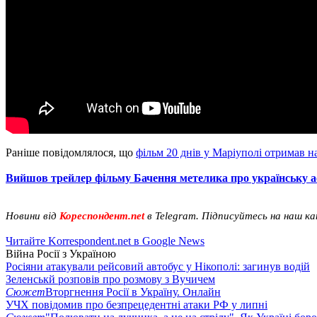
Раніше повідомлялося, що
фільм 20 днів у Маріуполі отримав 
Вийшов трейлер фільму Бачення метелика про українську а
Новини від
Кореспондент.net
в Telegram. Підписуйтесь на наш к
Читайте Korrespondent.net в Google News
Війна Росії з Україною
Росіяни атакували рейсовий автобус у Нікополі: загинув водій
Зеленськй розповів про розмову з Вучичем
Сюжет
Вторгнення Росії в Україну. Онлайн
УЧХ повідомив про безпрецедентні атаки РФ у липні