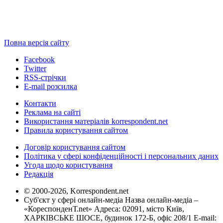
Повна версія сайту
Facebook
Twitter
RSS-стрічки
E-mail розсилка
Контакти
Реклама на сайті
Використання матеріалів korrespondent.net
Правила користування сайтом
Договір користування сайтом
Політика у сфері конфіденційності і персональних даних
Угода щодо користування
Редакція
© 2000-2026, Korrespondent.net
Суб'єкт у сфері онлайн-медіа Назва онлайн-медіа –
«КореспонденТ.net» Адреса: 02091, місто Київ,
ХАРКІВСЬКЕ ШОСЕ, будинок 172-Б, офіс 208/1 E-mail: