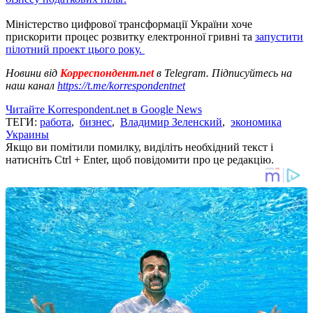
Міністерство цифрової трансформації України хоче
прискорити процес розвитку електронної гривні та
запустити
пілотний проект цього року.
Новини від
Корреспондент.net
в Telegram. Підписуйтесь на
наш канал
https://t.me/korrespondentnet
Читайте Korrespondent.net в Google News
ТЕГИ:
работа
,
бизнес
,
Владимир Зеленский
,
экономика
Украины
Якщо ви помітили помилку, виділіть необхідний текст і
натисніть Ctrl + Enter, щоб повідомити про це редакцію.