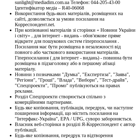
sunlight@mediadim.com.ua
Телефон: 044-205-43-00
Ідентифікатор медіа – R40-06068
Використання будь-яких матеріалів, розміщених на
сайті, дозволяється за умови посилання на
Корреспондент.net.
При копіюванні матеріалів зі сторінки « Новини України
і світу» , для інтернет - видань - обов'язкове пряме
відкрите для пошукових систем гіперпосилання .
Посилання має бути розміщена в незалежності від
повного або часткового використання матеріалів.
Гіперпосилання ( для інтернет - видань) - повинна бути
розміщена в підзаголовку або в першому абзаці
матеріалу.
Новини з позначками "Думка", "Експертиза", "Заява",
"Регіони", "Гроші", "Влада", "Вибори", "Тест-драйв",
"Спецпроекти", "Промо" публікуються на правах
реклами.
Розділ Спецпроекти створюється спільно з
комерційними партнерами.
Будь яке копіювання, публікація, передрук, чи наступне
поширення інформації, що містить посилання на
"Інтерфакс-Україна", EPA / UPG, суворо забороняється.
Власник веб-сторінки в розділі Я-Корреспондент є автор
публікації.
Будь-яке копіювання, передрук та відтворення