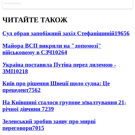
ЧИТАЙТЕ ТАКОЖ
Суд обрав запобіжний захід Стефанішиній
19656
Майора ВСП викрили на "допомозі"
військовому в СЗЧ
10264
Україна поставила Путіна перед дилемою -
ЗМІ
10218
Київ про рішення Швеції щодо судна: Це
прецедент
7562
На Київщині сталося групове зґвалтування 21-
річної дівчини
7239
Зеленський зробив заяву про мирні
переговори
7015