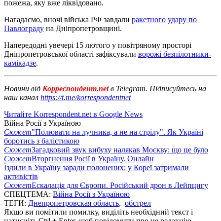
пожежа, яку вже ліквідовано.
Нагадаємо, вночі війська РФ завдали
ракетного удару по
Павлограду
на Дніпропетровщині.
Напередодні увечері 15 лютого у повітряному просторі
Дніпропетровської області зафіксували
ворожі безпілотники-
камікадзе
.
Новини від
Корреспондент.net
в Telegram. Підписуйтесь на
наш канал
https://t.me/korrespondentnet
Читайте Korrespondent.net в Google News
Війна Росії з Україною
Сюжет
"Полювати на лучника, а не на стрілу". Як Україні
боротись з балістикою
Сюжет
Загадковий звук вибуху налякав Москву: що це було
Сюжет
Вторгнення Росії в Україну. Онлайн
Їздили в Україну заради полонених: у Кореї затримали
активістів
Сюжет
Ескалація для Європи. Російський дрон в Лейпцигу
СПЕЦТЕМА:
Війна Росії з Україною
ТЕГИ:
Днепропетровская область
,
обстрел
Якщо ви помітили помилку, виділіть необхідний текст і
натисніть Ctrl + Enter, щоб повідомити про це редакцію.