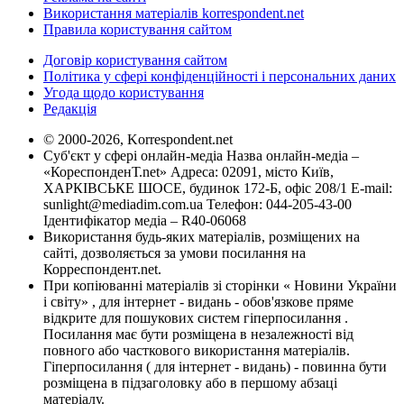
Використання матеріалів korrespondent.net
Правила користування сайтом
Договір користування сайтом
Політика у сфері конфіденційності і персональних даних
Угода щодо користування
Редакція
© 2000-2026, Korrespondent.net
Суб'єкт у сфері онлайн-медіа Назва онлайн-медіа –
«КореспонденТ.net» Адреса: 02091, місто Київ,
ХАРКІВСЬКЕ ШОСЕ, будинок 172-Б, офіс 208/1 E-mail:
sunlight@mediadim.com.ua
Телефон: 044-205-43-00
Ідентифікатор медіа – R40-06068
Використання будь-яких матеріалів, розміщених на
сайті, дозволяється за умови посилання на
Корреспондент.net.
При копіюванні матеріалів зі сторінки « Новини України
і світу» , для інтернет - видань - обов'язкове пряме
відкрите для пошукових систем гіперпосилання .
Посилання має бути розміщена в незалежності від
повного або часткового використання матеріалів.
Гіперпосилання ( для інтернет - видань) - повинна бути
розміщена в підзаголовку або в першому абзаці
матеріалу.