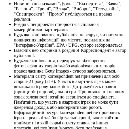
Новини з позначками "Думка", "Експертиза", "Заява",
"Регіони", "Гроші", "Влада", "Вибори", "Тест-драйв",
"Спецпроекти", "Промо" публікуються на правах
реклами.
Розділ Спецпроекти створюється спільно з
комерційними партнерами.
Будь яке копіювання, публікація, передрук, чи наступне
поширення інформації, що містить посилання на
"Інтерфакс-Україна", EPA / UPG, суворо забороняється.
Власник веб-сторінки в розділі Я-Корреспондент є автор
публікації.
Будь-яке копіювання, передрук та відтворення
фотографічних творів та/або аудіовізуальних творів
правовласника Getty Images - суворо забороняється.
Матеріали сайту korrespondent.net призначені для осіб
старше 21 року (21+). Участь в азартних іграх може
викликати ігрову залежність. Дотримуйтесь правил
(принципів) відповідальної гри. При виявленні перших
ознак залежності негайно зверніться до спеціаліста.
Пам'ятайте, що участь в азартних іграх не може бути
джерелом доходів або альтернативою роботі.
Інформаційний ресурс korrespondent.net не проводить
ігри на реальні та/або віртуальні гроші, також сайт не
приймає ні в якій формі оплату ставок та інших
платежів, які пов’язані/можуть бути пов’язані з