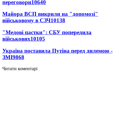
переговори
10640
Майора ВСП викрили на "допомозі"
військовому в СЗЧ
10138
"Медові пастки": СБУ попередила
військових
10105
Україна поставила Путіна перед дилемою -
ЗМІ
9868
Читати коментарі