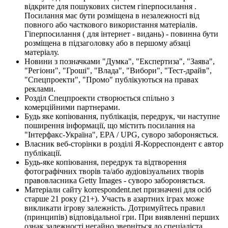
відкрите для пошукових систем гіперпосилання .
Посилання має бути розміщена в незалежності від
повного або часткового використання матеріалів.
Гіперпосилання ( для інтернет - видань) - повинна бути
розміщена в підзаголовку або в першому абзаці
матеріалу.
Новини з позначками "Думка", "Експертиза", "Заява",
"Регіони", "Гроші", "Влада", "Вибори", "Тест-драйв",
"Спецпроекти", "Промо" публікуються на правах
реклами.
Розділ Спецпроекти створюється спільно з
комерційними партнерами.
Будь яке копіювання, публікація, передрук, чи наступне
поширення інформації, що містить посилання на
"Інтерфакс-Україна", EPA / UPG, суворо забороняється.
Власник веб-сторінки в розділі Я-Корреспондент є автор
публікації.
Будь-яке копіювання, передрук та відтворення
фотографічних творів та/або аудіовізуальних творів
правовласника Getty Images - суворо забороняється.
Матеріали сайту korrespondent.net призначені для осіб
старше 21 року (21+). Участь в азартних іграх може
викликати ігрову залежність. Дотримуйтесь правил
(принципів) відповідальної гри. При виявленні перших
ознак залежності негайно зверніться до спеціаліста.