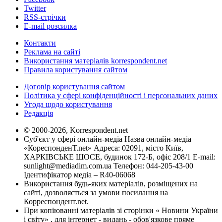
Twitter
RSS-стрічки
E-mail розсилка
Контакти
Реклама на сайті
Використання матеріалів korrespondent.net
Правила користування сайтом
Договір користування сайтом
Політика у сфері конфіденційності і персональних даних
Угода щодо користування
Редакція
© 2000-2026, Korrespondent.net
Суб'єкт у сфері онлайн-медіа Назва онлайн-медіа –
«КореспонденТ.net» Адреса: 02091, місто Київ,
ХАРКІВСЬКЕ ШОСЕ, будинок 172-Б, офіс 208/1 E-mail:
sunlight@mediadim.com.ua
Телефон: 044-205-43-00
Ідентифікатор медіа – R40-06068
Використання будь-яких матеріалів, розміщених на
сайті, дозволяється за умови посилання на
Корреспондент.net.
При копіюванні матеріалів зі сторінки « Новини України
і світу» , для інтернет - видань - обов'язкове пряме