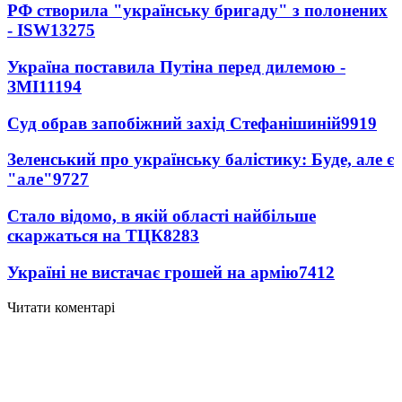
РФ створила "українську бригаду" з полонених
- ISW
13275
Україна поставила Путіна перед дилемою -
ЗМІ
11194
Суд обрав запобіжний захід Стефанішиній
9919
Зеленський про українську балістику: Буде, але є
"але"
9727
Стало відомо, в якій області найбільше
скаржаться на ТЦК
8283
Україні не вистачає грошей на армію
7412
Читати коментарі