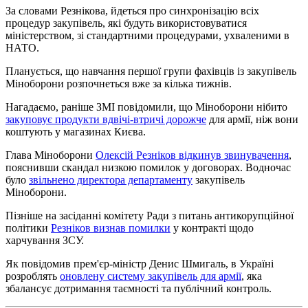
За словами Резнікова, йдеться про синхронізацію всіх
процедур закупівель, які будуть використовуватися
міністерством, зі стандартними процедурами, ухваленими в
НАТО.
Планується, що навчання першої групи фахівців із закупівель
Міноборони розпочнеться вже за кілька тижнів.
Нагадаємо, раніше ЗМІ повідомили, що Міноборони нібито
закуповує продукти вдвічі-втричі дорожче
для армії, ніж вони
коштують у магазинах Києва.
Глава Міноборони
Олексій Резніков відкинув звинувачення
,
пояснивши скандал низкою помилок у договорах. Водночас
було
звільнено директора департаменту
закупівель
Міноборони.
Пізніше на засіданні комітету Ради з питань антикорупційної
політики
Резніков визнав помилки
у контракті щодо
харчування ЗСУ.
Як повідомив прем'єр-міністр Денис Шмигаль, в Україні
розроблять
оновлену систему закупівель для армії
, яка
збалансує дотримання таємності та публічний контроль.