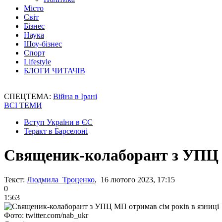
Місто
Світ
Бізнес
Наука
Шоу-бізнес
Спорт
Lifestyle
БЛОГИ ЧИТАЧІВ
СПЕЦТЕМА:
Війна в Ірані
ВСІ ТЕМИ
Вступ України в ЄС
Теракт в Барселоні
Священик-колаборант з УПЦ М
Текст:
Людмила Троценко
, 16 лютого 2023, 17:15
0
1563
Фото: twitter.com/nab_ukr