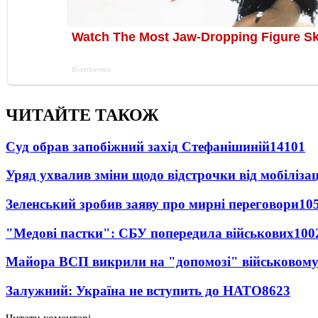
ЧИТАЙТЕ ТАКОЖ
Суд обрав запобіжний захід Стефанішиній
14101
Уряд ухвалив зміни щодо відстрочки від мобілізац
Зеленський зробив заяву про мирні переговори
10
"Медові пастки": СБУ попередила військових
100
Майора ВСП викрили на "допомозі" військовому
Залужний: Україна не вступить до НАТО
8623