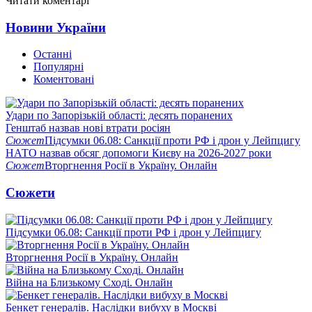
Читати коментарі
Новини України
Останні
Популярні
Коментовані
Удари по Запорізькій області: десять поранених
Генштаб назвав нові втрати росіян
Сюжет
Підсумки 06.08: Санкції проти РФ і дрон у Лейпцигу
НАТО назвав обсяг допомоги Києву на 2026-2027 роки
Сюжет
Вторгнення Росії в Україну. Онлайн
Сюжети
Підсумки 06.08: Санкції проти РФ і дрон у Лейпцигу
Вторгнення Росії в Україну. Онлайн
Війна на Близькому Сході. Онлайн
Бенкет генералів. Наслідки вибуху в Москві