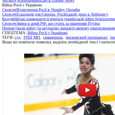
Читайте Korrespondent.net в Google News
Війна Росії з Україною
Сюжет
Вторгнення Росії в Україну. Онлайн
Сюжет
Ескалація для Європи. Російський дрон в Лейпцигу
Колумбійські наркокартелі вчаться українській війні безпілотни
Сюжет
Зміни в армії РФ: що стоїть за рішенням Путіна
Пропагували війну та окупацію: викрито мережу прихильникі
СПЕЦТЕМА:
Війна Росії з Україною
ТЕГИ:
суд
,
УПЦ МП
,
священник
,
московский патриархат
,
пр
Якщо ви помітили помилку, виділіть необхідний текст і натисніт