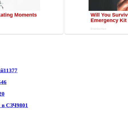
ії
11377
546
20
 в СЗЧ
9801