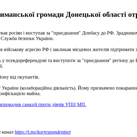
манської громади Донецької області отр
ував росіян і виступав за "приєднання" Донбасу до РФ. Зрадник
Служба безпеки України.
в військову агресію РФ і закликав місцевих жителів підтримати з
ть у псевдореферендумі та виступити за "приєднання" регіону д
ї.
ону від окупантів.
у України (колабораційна діяльність). Йому призначено покарання
конфіскацією майна.
апровадив санкції проти діячів УПЦ МП.
ш канал
https://t.me/korrespondentnet