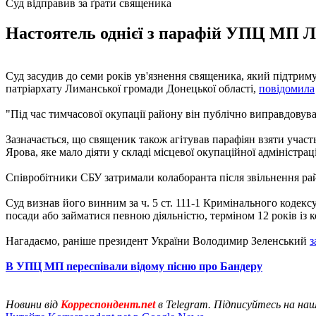
Суд відправив за ґрати священика
Настоятель однієї з парафій УПЦ МП Ли
Суд засудив до семи років ув'язнення священика, який підтрим
патріархату Лиманської громади Донецької області,
повідомила
"Під час тимчасової окупації району він публічно виправдовува
Зазначається, що священик також агітував парафіян взяти учас
Ярова, яке мало діяти у складі місцевої окупаційної адміністраці
Співробітники СБУ затримали колаборанта після звільнення рай
Суд визнав його винним за ч. 5 ст. 111-1 Кримінального кодекс
посади або займатися певною діяльністю, терміном 12 років із 
Нагадаємо, раніше президент України Володимир Зеленський
з
В УПЦ МП переспівали відому пісню про Бандеру
Новини від
Корреспондент.net
в Telegram. Підписуйтесь на на