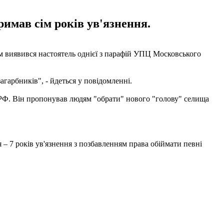
имав сім років ув'язнення.
ом виявився настоятель однієї з парафій УПЦ Московського
агарбників", - йдеться у повідомленні.
о РФ. Він пропонував людям "обрати" нового "голову" селища
 – 7 років ув'язнення з позбавленням права обіймати певні