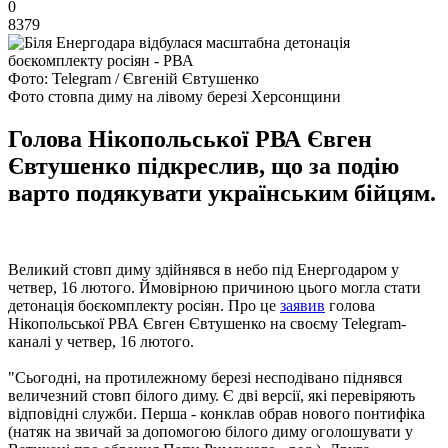
0
8379
Фото: Telegram / Євгеній Євтушенко
Фото стовпа диму на лівому березі Херсонщини
Голова Нікопольської РВА Євген
Євтушенко підкреслив, що за подію
варто подякувати українським бійцям.
Великий стовп диму здійнявся в небо під Енергодаром у
четвер, 16 лютого. Ймовірною причиною цього могла стати
детонація боєкомплекту росіян. Про це
заявив
голова
Нікопольської РВА Євген Євтушенко на своєму Telegram-
каналі у четвер, 16 лютого.
"Сьогодні, на протилежному березі несподівано піднявся
величезний стовп білого диму. Є дві версії, які перевіряють
відповідні служби. Перша - конклав обрав нового понтифіка
(натяк на звичай за допомогою білого диму оголошувати у