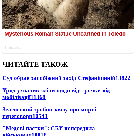
ЧИТАЙТЕ ТАКОЖ
Суд обрав запобіжний захід Стефанішиній
13822
Уряд ухвалив зміни щодо відстрочки від
мобілізації
11368
Зеленський зробив заяву про мирні
переговори
10543
"Медові пастки": СБУ попередила
військових
10018