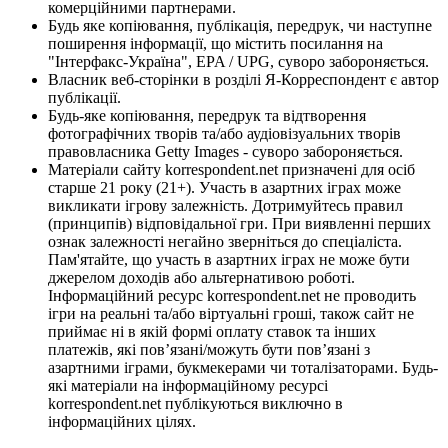
комерційними партнерами.
Будь яке копіювання, публікація, передрук, чи наступне
поширення інформації, що містить посилання на
"Інтерфакс-Україна", EPA / UPG, суворо забороняється.
Власник веб-сторінки в розділі Я-Корреспондент є автор
публікації.
Будь-яке копіювання, передрук та відтворення
фотографічних творів та/або аудіовізуальних творів
правовласника Getty Images - суворо забороняється.
Матеріали сайту korrespondent.net призначені для осіб
старше 21 року (21+). Участь в азартних іграх може
викликати ігрову залежність. Дотримуйтесь правил
(принципів) відповідальної гри. При виявленні перших
ознак залежності негайно зверніться до спеціаліста.
Пам'ятайте, що участь в азартних іграх не може бути
джерелом доходів або альтернативою роботі.
Інформаційний ресурс korrespondent.net не проводить
ігри на реальні та/або віртуальні гроші, також сайт не
приймає ні в якій формі оплату ставок та інших
платежів, які пов’язані/можуть бути пов’язані з
азартними іграми, букмекерами чи тоталізаторами. Будь-
які матеріали на інформаційному ресурсі
korrespondent.net публікуються виключно в
інформаційних цілях.