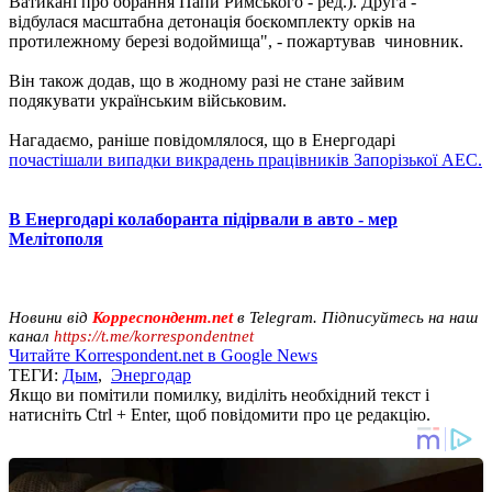
Ватикані про обрання Папи Римського - ред.). Друга -
відбулася масштабна детонація боєкомплекту орків на
протилежному березі водоймища", - пожартував чиновник.
Він також додав, що в жодному разі не стане зайвим
подякувати українським військовим.
Нагадаємо, раніше повідомлялося, що в Енергодарі
почастішали випадки викрадень працівників Запорізької АЕС.
В Енергодарі колаборанта підірвали в авто - мер
Мелітополя
Новини від
Корреспондент.net
в Telegram. Підписуйтесь на наш
канал
https://t.me/korrespondentnet
Читайте Korrespondent.net в Google News
ТЕГИ:
Дым
,
Энергодар
Якщо ви помітили помилку, виділіть необхідний текст і
натисніть Ctrl + Enter, щоб повідомити про це редакцію.