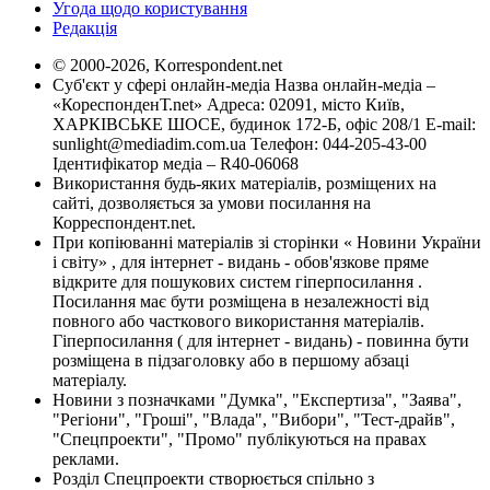
Угода щодо користування
Редакція
© 2000-2026, Korrespondent.net
Суб'єкт у сфері онлайн-медіа Назва онлайн-медіа –
«КореспонденТ.net» Адреса: 02091, місто Київ,
ХАРКІВСЬКЕ ШОСЕ, будинок 172-Б, офіс 208/1 E-mail:
sunlight@mediadim.com.ua
Телефон: 044-205-43-00
Ідентифікатор медіа – R40-06068
Використання будь-яких матеріалів, розміщених на
сайті, дозволяється за умови посилання на
Корреспондент.net.
При копіюванні матеріалів зі сторінки « Новини України
і світу» , для інтернет - видань - обов'язкове пряме
відкрите для пошукових систем гіперпосилання .
Посилання має бути розміщена в незалежності від
повного або часткового використання матеріалів.
Гіперпосилання ( для інтернет - видань) - повинна бути
розміщена в підзаголовку або в першому абзаці
матеріалу.
Новини з позначками "Думка", "Експертиза", "Заява",
"Регіони", "Гроші", "Влада", "Вибори", "Тест-драйв",
"Спецпроекти", "Промо" публікуються на правах
реклами.
Розділ Спецпроекти створюється спільно з