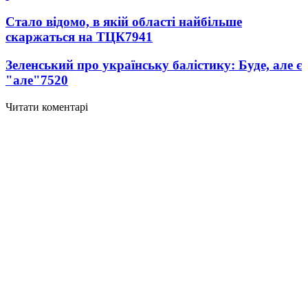
Стало відомо, в якій області найбільше
скаржаться на ТЦК
7941
Зеленський про українську балістику: Буде, але є
"але"
7520
Читати коментарі