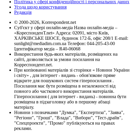
Політика у сфері конфіденційності і персональних даних
Угода щодо користування
Редакція
© 2000-2026, Korrespondent.net
Суб'єкт у сфері онлайн-медіа Назва онлайн-медіа –
«КореспонденТ.net» Адреса: 02091, місто Київ,
ХАРКІВСЬКЕ ШОСЕ, будинок 172-Б, офіс 208/1 E-mail:
sunlight@mediadim.com.ua
Телефон: 044-205-43-00
Ідентифікатор медіа – R40-06068
Використання будь-яких матеріалів, розміщених на
сайті, дозволяється за умови посилання на
Корреспондент.net.
При копіюванні матеріалів зі сторінки « Новини України
і світу» , для інтернет - видань - обов'язкове пряме
відкрите для пошукових систем гіперпосилання .
Посилання має бути розміщена в незалежності від
повного або часткового використання матеріалів.
Гіперпосилання ( для інтернет - видань) - повинна бути
розміщена в підзаголовку або в першому абзаці
матеріалу.
Новини з позначками "Думка", "Експертиза", "Заява",
"Регіони", "Гроші", "Влада", "Вибори", "Тест-драйв",
"Спецпроекти", "Промо" публікуються на правах
реклами.