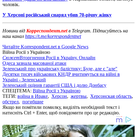
чоловік.
У Херсоні російський снаряд убив 70-річну жінку
Новини від
Корреспондент.net
в Telegram. Підписуйтесь на
наш канал
https://t.me/korrespondentnet
Читайте Korrespondent.net в Google News
Війна Росії з Україною
Сюжет
Вторгнення Росії в Україну. Онлайн
Одеса зазнала масованої атаки
Зеленський про українську балістику: Буде, але є "але"
Десятки тисяч військових КНДР вчитимуться на війні в
Україні - Зеленський
Зеленський оцінив гарантії США і долю Донбасу
СПЕЦТЕМА:
Війна Росії з Україною
ТЕГИ:
война в Ираке
,
Херсон
,
жертвы
,
Херсонская область
,
обстрел
,
погибшие
Якщо ви помітили помилку, виділіть необхідний текст і
натисніть Ctrl + Enter, щоб повідомити про це редакцію.