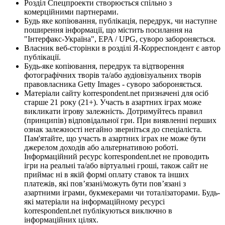
Розділ Спецпроекти створюється спільно з
комерційними партнерами.
Будь яке копіювання, публікація, передрук, чи наступне
поширення інформації, що містить посилання на
"Інтерфакс-Україна", EPA / UPG, суворо забороняється.
Власник веб-сторінки в розділі Я-Корреспондент є автор
публікації.
Будь-яке копіювання, передрук та відтворення
фотографічних творів та/або аудіовізуальних творів
правовласника Getty Images - суворо забороняється.
Матеріали сайту korrespondent.net призначені для осіб
старше 21 року (21+). Участь в азартних іграх може
викликати ігрову залежність. Дотримуйтесь правил
(принципів) відповідальної гри. При виявленні перших
ознак залежності негайно зверніться до спеціаліста.
Пам'ятайте, що участь в азартних іграх не може бути
джерелом доходів або альтернативою роботі.
Інформаційний ресурс korrespondent.net не проводить
ігри на реальні та/або віртуальні гроші, також сайт не
приймає ні в якій формі оплату ставок та інших
платежів, які пов’язані/можуть бути пов’язані з
азартними іграми, букмекерами чи тоталізаторами. Будь-
які матеріали на інформаційному ресурсі
korrespondent.net публікуються виключно в
інформаційних цілях.