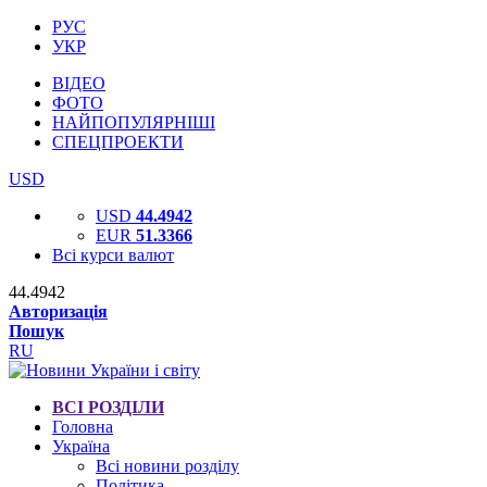
РУС
УКР
ВІДЕО
ФОТО
НАЙПОПУЛЯРНІШІ
СПЕЦПРОЕКТИ
USD
USD
44.4942
EUR
51.3366
Всі курси валют
44.4942
Авторизація
Пошук
RU
ВСІ РОЗДІЛИ
Головна
Україна
Всі новини розділу
Політика