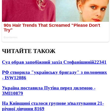
ЧИТАЙТЕ ТАКОЖ
Суд обрав запобіжний захід Стефанішиній
22341
РФ створила "українську бригаду" з полонених
- ISW
12086
Україна поставила Путіна перед дилемою -
ЗМІ
10879
На Київщині сталося групове зґвалтування 21-
річної дівчини
8169