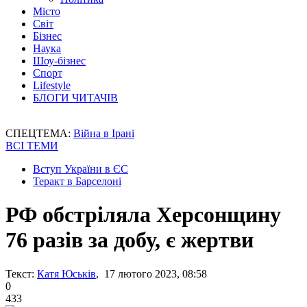
Місто
Світ
Бізнес
Наука
Шоу-бізнес
Спорт
Lifestyle
БЛОГИ ЧИТАЧІВ
СПЕЦТЕМА:
Війна в Ірані
ВСІ ТЕМИ
Вступ України в ЄС
Теракт в Барселоні
РФ обстріляла Херсонщину
76 разів за добу, є жертви
Текст:
Катя Юськів
, 17 лютого 2023, 08:58
0
433