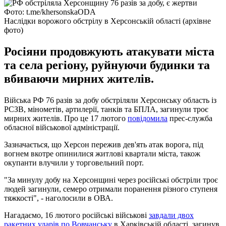
Фото: t.me/khersonskaODA
Наслідки ворожого обстрілу в Херсонській області (архівне
фото)
Росіяни продовжують атакувати міста
та села регіону, руйнуючи будинки та
вбиваючи мирних жителів.
Війська РФ 76 разів за добу обстріляли Херсонську область із
РСЗВ, мінометів, артилерії, танків та БПЛА, загинули троє
мирних жителів. Про це 17 лютого
повідомила
прес-служба
обласної військової адміністрації.
Зазначається, що Херсон пережив дев'ять атак ворога, під
вогнем вкотре опинилися житлові квартали міста, також
окупанти влучили у торговельний порт.
"За минулу добу на Херсонщині через російські обстріли троє
людей загинули, семеро отримали поранення різного ступеня
тяжкості", - наголосили в ОВА.
Нагадаємо, 16 лютого російські військові
завдали двох
ракетних ударів по Вовчанську
в Харківській області, загинув