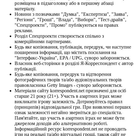
розміщена в підзаголовку або в першому абзаці
матеріалу.
Новини з позначками "Думка", "Експертиза", "Заява",
"Регіони", "Гроші", "Влада", "Вибори", "Тест-драйв",
"Спецпроекти", "Промо" публікуються на правах
реклами.
Розділ Спецпроекти створюється спільно з
комерційними партнерами.
Будь яке копіювання, публікація, передрук, чи наступне
поширення інформації, що містить посилання на
"Інтерфакс-Україна", EPA / UPG, суворо забороняється.
Власник веб-сторінки в розділі Я-Корреспондент є автор
публікації.
Будь-яке копіювання, передрук та відтворення
фотографічних творів та/або аудіовізуальних творів
правовласника Getty Images - суворо забороняється.
Матеріали сайту korrespondent.net призначені для осіб
старше 21 року (21+). Участь в азартних іграх може
викликати ігрову залежність. Дотримуйтесь правил
(принципів) відповідальної гри. При виявленні перших
ознак залежності негайно зверніться до спеціаліста.
Пам'ятайте, що участь в азартних іграх не може бути
джерелом доходів або альтернативою роботі.
Інформаційний ресурс korrespondent.net не проводить
ігри на реальні та/або віртуальні гроші, також сайт не