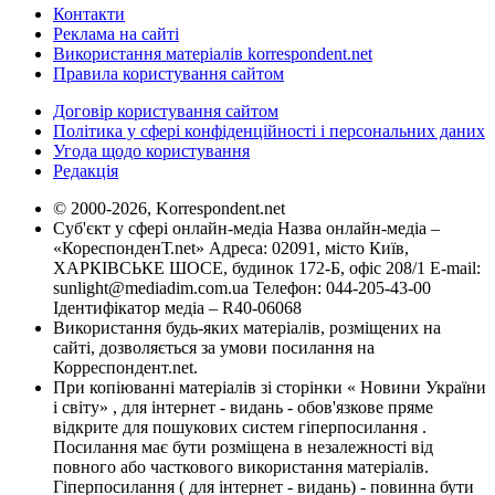
Контакти
Реклама на сайті
Використання матеріалів korrespondent.net
Правила користування сайтом
Договір користування сайтом
Політика у сфері конфіденційності і персональних даних
Угода щодо користування
Редакція
© 2000-2026, Korrespondent.net
Суб'єкт у сфері онлайн-медіа Назва онлайн-медіа –
«КореспонденТ.net» Адреса: 02091, місто Київ,
ХАРКІВСЬКЕ ШОСЕ, будинок 172-Б, офіс 208/1 E-mail:
sunlight@mediadim.com.ua
Телефон: 044-205-43-00
Ідентифікатор медіа – R40-06068
Використання будь-яких матеріалів, розміщених на
сайті, дозволяється за умови посилання на
Корреспондент.net.
При копіюванні матеріалів зі сторінки « Новини України
і світу» , для інтернет - видань - обов'язкове пряме
відкрите для пошукових систем гіперпосилання .
Посилання має бути розміщена в незалежності від
повного або часткового використання матеріалів.
Гіперпосилання ( для інтернет - видань) - повинна бути