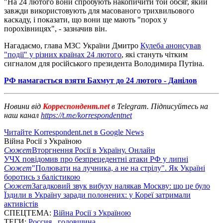
"На 24 лютого вони спробують накопичити той обсяг, який
завжди використовують для масованого трихвильового
каскаду, і показати, що вони ще мають "порох у
порохівницях", - зазначив він.
Нагадаємо, глава МЗС України Дмитро
Кулеба анонсував
"події" у різних країнах 24 лютого
, які стануть чітким
сигналом для російського президента Володимира Путіна.
РФ намагається взяти Бахмут до 24 лютого - Данілов
Новини від
Корреспондент.net
в Telegram. Підписуйтесь на
наш канал
https://t.me/korrespondentnet
Читайте Korrespondent.net в Google News
Війна Росії з Україною
Сюжет
Вторгнення Росії в Україну. Онлайн
УЧХ повідомив про безпрецедентні атаки РФ у липні
Сюжет
"Полювати на лучника, а не на стрілу". Як Україні
боротись з балістикою
Сюжет
Загадковий звук вибуху налякав Москву: що це було
Їздили в Україну заради полонених: у Кореї затримали
активістів
СПЕЦТЕМА:
Війна Росії з Україною
ТЕГИ:
Россия
,
годовщина