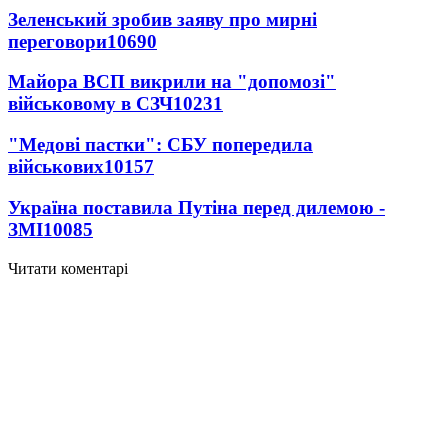
Зеленський зробив заяву про мирні
переговори
10690
Майора ВСП викрили на "допомозі"
військовому в СЗЧ
10231
"Медові пастки": СБУ попередила
військових
10157
Україна поставила Путіна перед дилемою -
ЗМІ
10085
Читати коментарі