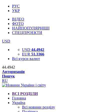
РУС
УКР
ВІДЕО
ФОТО
НАЙПОПУЛЯРНІШІ
СПЕЦПРОЕКТИ
USD
USD
44.4942
EUR
51.3366
Всі курси валют
44.4942
Авторизація
Пошук
RU
ВСІ РОЗДІЛИ
Головна
Україна
Всі новини розділу
Політика