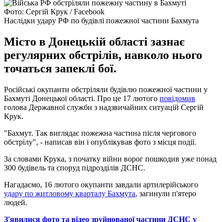
Фото: Сергій Крук / Facebook
Наслідки удару РФ по будівлі пожежної частини Бахмута
Місто в Донецькій області зазнає
регулярних обстрілів, навколо нього
точаться запеклі бої.
Російські окупанти обстріляли будівлю пожежної частини у
Бахмуті Донецької області. Про це 17 лютого
повідомив
голова Державної служби з надзвичайних ситуацій Сергій
Крук.
"Бахмут. Так виглядає пожежна частина після чергового
обстрілу", - написав він і опублікував фото з місця події.
За словами Крука, з початку війни ворог пошкодив уже понад
300 будівель та споруд підрозділів ДСНС.
Нагадаємо, 16 лютого окупанти завдали артилерійського
удару по житловому кварталу Бахмута
, загинули п'ятеро
людей.
З'явилися фото та відео зруйнованої частини ДСНС у