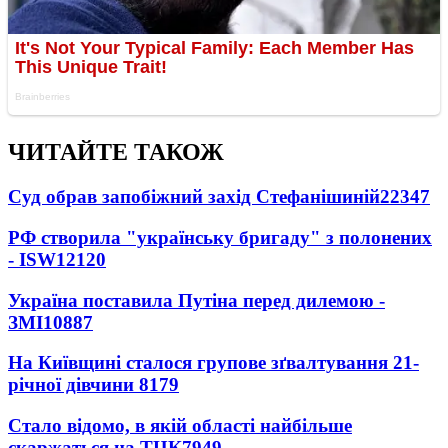
ЧИТАЙТЕ ТАКОЖ
Суд обрав запобіжний захід Стефанішиній
22347
РФ створила "українську бригаду" з полонених
- ISW
12120
Україна поставила Путіна перед дилемою -
ЗМІ
10887
На Київщині сталося групове зґвалтування 21-
річної дівчини
8179
Стало відомо, в якій області найбільше
скаржаться на ТЦК
7949