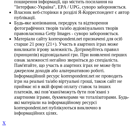
поширення інформації, що містить посилання на
"Інтерфакс-Україна", EPA / UPG, суворо забороняється.
Власник веб-сторінки в розділі Я-Корреспондент є автор
публікації.
Будь-яке копіювання, передрук та відтворення
фотографічних творів та/або аудіовізуальних творів
правовласника Getty Images - суворо забороняється.
Матеріали сайту korrespondent.net призначені для осіб
старше 21 року (21+). Участь в азартних іграх може
викликати ігрову залежність. Дотримуйтесь правил
(принципів) відповідальної гри. При виявленні перших
ознак залежності негайно зверніться до спеціаліста.
Пам'ятайте, що участь в азартних іграх не може бути
джерелом доходів або альтернативою роботі.
Інформаційний ресурс korrespondent.net не проводить
ігри на реальні та/або віртуальні гроші, також сайт не
приймає ні в якій формі оплату ставок та інших
платежів, які пов’язані/можуть бути пов’язані з
азартними іграми, букмекерами чи тоталізаторами. Будь-
які матеріали на інформаційному ресурсі
korrespondent.net публікуються виключно в
інформаційних цілях.
X