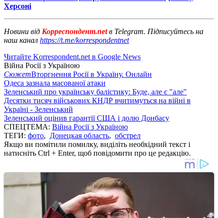
Херсоні
Новини від
Корреспондент.net
в Telegram. Підписуйтесь на
наш канал
https://t.me/korrespondentnet
Читайте Korrespondent.net в Google News
Війна Росії з Україною
Сюжет
Вторгнення Росії в Україну. Онлайн
Одеса зазнала масованої атаки
Зеленський про українську балістику: Буде, але є "але"
Десятки тисяч військових КНДР вчитимуться на війні в
Україні - Зеленський
Зеленський оцінив гарантії США і долю Донбасу
СПЕЦТЕМА:
Війна Росії з Україною
ТЕГИ:
фото
,
Донецкая область
,
обстрел
Якщо ви помітили помилку, виділіть необхідний текст і
натисніть Ctrl + Enter, щоб повідомити про це редакцію.