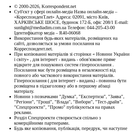
© 2000-2026, Korrespondent.net
Суб'єкт у сфері онлайн-медіа Назва онлайн-медіа –
«КореспонденТ.net» Адреса: 02091, місто Київ,
ХАРКІВСЬКЕ ШОСЕ, будинок 172-Б, офіс 208/1 E-mail:
sunlight@mediadim.com.ua
Телефон: 044-205-43-00
Ідентифікатор медіа – R40-06068
Використання будь-яких матеріалів, розміщених на
сайті, дозволяється за умови посилання на
Корреспондент.net.
При копіюванні матеріалів зі сторінки « Новини України
і світу» , для інтернет - видань - обов'язкове пряме
відкрите для пошукових систем гіперпосилання .
Посилання має бути розміщена в незалежності від
повного або часткового використання матеріалів.
Гіперпосилання ( для інтернет - видань) - повинна бути
розміщена в підзаголовку або в першому абзаці
матеріалу.
Новини з позначками "Думка", "Експертиза", "Заява",
"Регіони", "Гроші", "Влада", "Вибори", "Тест-драйв",
"Спецпроекти", "Промо" публікуються на правах
реклами.
Розділ Спецпроекти створюється спільно з
комерційними партнерами.
Будь яке копіювання, публікація, передрук, чи наступне