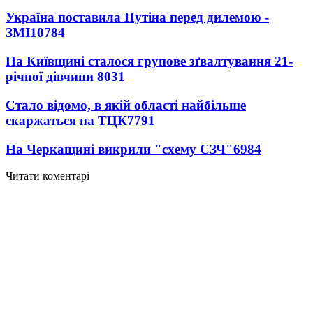
Україна поставила Путіна перед дилемою -
ЗМІ
10784
На Київщині сталося групове зґвалтування 21-
річної дівчини
8031
Стало відомо, в якій області найбільше
скаржаться на ТЦК
7791
На Черкащині викрили "схему СЗЧ"
6984
Читати коментарі