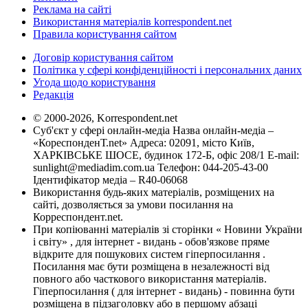
Реклама на сайті
Використання матеріалів korrespondent.net
Правила користування сайтом
Договір користування сайтом
Політика у сфері конфіденційності і персональних даних
Угода щодо користування
Редакція
© 2000-2026, Korrespondent.net
Суб'єкт у сфері онлайн-медіа Назва онлайн-медіа –
«КореспонденТ.net» Адреса: 02091, місто Київ,
ХАРКІВСЬКЕ ШОСЕ, будинок 172-Б, офіс 208/1 E-mail:
sunlight@mediadim.com.ua
Телефон: 044-205-43-00
Ідентифікатор медіа – R40-06068
Використання будь-яких матеріалів, розміщених на
сайті, дозволяється за умови посилання на
Корреспондент.net.
При копіюванні матеріалів зі сторінки « Новини України
і світу» , для інтернет - видань - обов'язкове пряме
відкрите для пошукових систем гіперпосилання .
Посилання має бути розміщена в незалежності від
повного або часткового використання матеріалів.
Гіперпосилання ( для інтернет - видань) - повинна бути
розміщена в підзаголовку або в першому абзаці