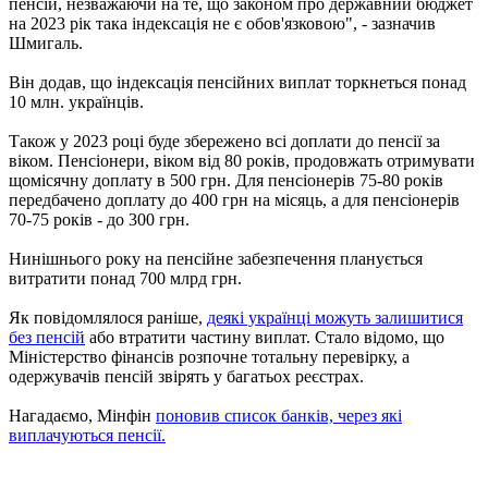
пенсій, незважаючи на те, що законом про державний бюджет
на 2023 рік така індексація не є обов'язковою", - зазначив
Шмигаль.
Він додав, що індексація пенсійних виплат торкнеться понад
10 млн. українців.
Також у 2023 році буде збережено всі доплати до пенсії за
віком. Пенсіонери, віком від 80 років, продовжать отримувати
щомісячну доплату в 500 грн. Для пенсіонерів 75-80 років
передбачено доплату до 400 грн на місяць, а для пенсіонерів
70-75 років - до 300 грн.
Нинішнього року на пенсійне забезпечення планується
витратити понад 700 млрд грн.
Як повідомлялося раніше,
деякі українці можуть залишитися
без пенсій
або втратити частину виплат. Стало відомо, що
Міністерство фінансів розпочне тотальну перевірку, а
одержувачів пенсій звірять у багатьох реєстрах.
Нагадаємо, Мінфін
поновив список банків, через які
виплачуються пенсії.