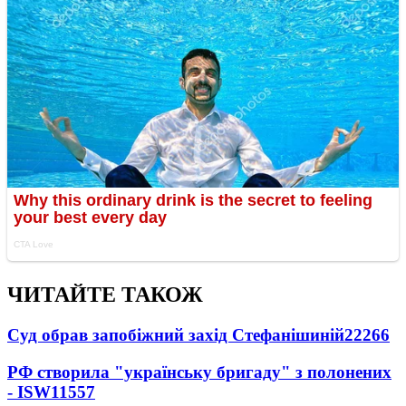
ЧИТАЙТЕ ТАКОЖ
Суд обрав запобіжний захід Стефанішиній
22266
РФ створила "українську бригаду" з полонених
- ISW
11557