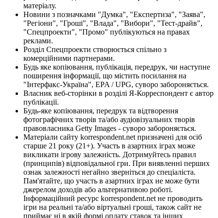
матеріалу.
Новини з позначками "Думка", "Експертиза", "Заява",
"Регіони", "Гроші", "Влада", "Вибори", "Тест-драйв",
"Спецпроекти", "Промо" публікуються на правах
реклами.
Розділ Спецпроекти створюється спільно з
комерційними партнерами.
Будь яке копіювання, публікація, передрук, чи наступне
поширення інформації, що містить посилання на
"Інтерфакс-Україна", EPA / UPG, суворо забороняється.
Власник веб-сторінки в розділі Я-Корреспондент є автор
публікації.
Будь-яке копіювання, передрук та відтворення
фотографічних творів та/або аудіовізуальних творів
правовласника Getty Images - суворо забороняється.
Матеріали сайту korrespondent.net призначені для осіб
старше 21 року (21+). Участь в азартних іграх може
викликати ігрову залежність. Дотримуйтесь правил
(принципів) відповідальної гри. При виявленні перших
ознак залежності негайно зверніться до спеціаліста.
Пам'ятайте, що участь в азартних іграх не може бути
джерелом доходів або альтернативою роботі.
Інформаційний ресурс korrespondent.net не проводить
ігри на реальні та/або віртуальні гроші, також сайт не
приймає ні в якій формі оплату ставок та інших