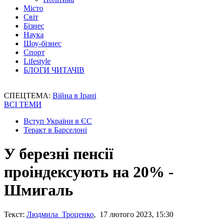
Місто
Світ
Бізнес
Наука
Шоу-бізнес
Спорт
Lifestyle
БЛОГИ ЧИТАЧІВ
СПЕЦТЕМА:
Війна в Ірані
ВСІ ТЕМИ
Вступ України в ЄС
Теракт в Барселоні
У березні пенсії
проіндексують на 20% -
Шмигаль
Текст:
Людмила Троценко
, 17 лютого 2023, 15:30