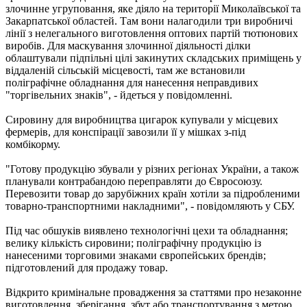
злочинне угруповання, яке діяло на території Миколаївської та
Закарпатської областей. Там вони налагодили три виробничі
лінії з нелегального виготовлення оптових партій тютюнових
виробів. Для маскування злочинної діяльності ділки
облаштували підпільні цілі закинутих складських приміщень у
віддаленій сільській місцевості, там же встановили
поліграфічне обладнання для нанесення неправдивих
"торгівельних знаків", - йдеться у повідомленні.
Сировину для виробництва цигарок купували у місцевих
фермерів, для конспірації завозили її у мішках з-під
комбікорму.
"Готову продукцію збували у різних регіонах України, а також
планували контрабандою переправляти до Євросоюзу.
Перевозити товар до зарубіжних країн хотіли за підробленими
товарно-транспортними накладними", - повідомляють у СБУ.
Під час обшуків виявлено технологічні цехи та обладнання;
велику кількість сировини; поліграфічну продукцію із
нанесеними торговими знаками європейських брендів;
підготовлений для продажу товар.
Відкрито кримінальне провадження за статтями про незаконне
виготовлення, зберігання, збут або транспортування з метою