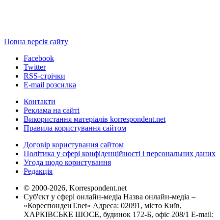
Повна версія сайту
Facebook
Twitter
RSS-стрічки
E-mail розсилка
Контакти
Реклама на сайті
Використання матеріалів korrespondent.net
Правила користування сайтом
Договір користування сайтом
Політика у сфері конфіденційності і персональних даних
Угода щодо користування
Редакція
© 2000-2026, Korrespondent.net
Суб'єкт у сфері онлайн-медіа Назва онлайн-медіа –
«КореспонденТ.net» Адреса: 02091, місто Київ,
ХАРКІВСЬКЕ ШОСЕ, будинок 172-Б, офіс 208/1 E-mail: