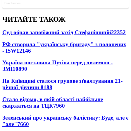
ЧИТАЙТЕ ТАКОЖ
Суд обрав запобіжний захід Стефанішиній
22352
РФ створила "українську бригаду" з полонених
- ISW
12146
Україна поставила Путіна перед дилемою -
ЗМІ
10890
На Київщині сталося групове зґвалтування 21-
річної дівчини
8188
Стало відомо, в якій області найбільше
скаржаться на ТЦК
7960
Зеленський про українську балістику: Буде, але є
"але"
7660