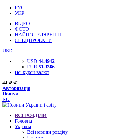
РУС
УКР
ВІДЕО
ФОТО
НАЙПОПУЛЯРНІШІ
СПЕЦПРОЕКТИ
USD
USD
44.4942
EUR
51.3366
Всі курси валют
44.4942
Авторизація
Пошук
RU
ВСІ РОЗДІЛИ
Головна
Україна
Всі новини розділу
Політика