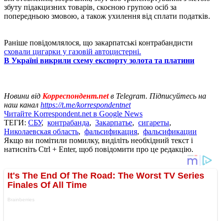
збуту підакцизних товарів, скоєною групою осіб за
попередньою змовою, а також ухилення від сплати податків.
Раніше повідомлялося, що закарпатські контрабандисти
сховали цигарки у газовій автоцистерні.
В Україні викрили схему експорту золота та платини
Новини від
Корреспондент.net
в Telegram. Підписуйтесь на
наш канал
https://t.me/korrespondentnet
Читайте Korrespondent.net в Google News
ТЕГИ:
СБУ
,
контрабанда
,
Закарпатье
,
сигареты
,
Николаевская область
,
фальсификация
,
фальсификации
Якщо ви помітили помилку, виділіть необхідний текст і
натисніть Ctrl + Enter, щоб повідомити про це редакцію.