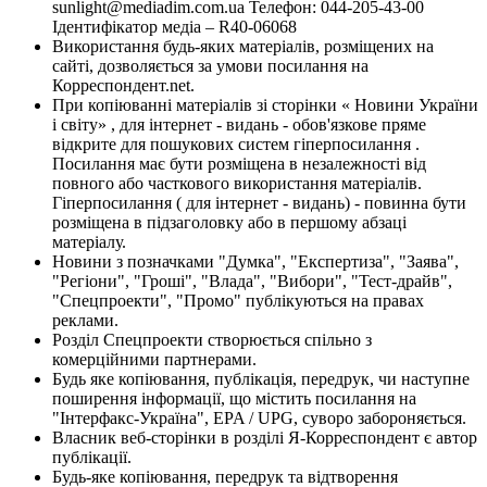
sunlight@mediadim.com.ua
Телефон: 044-205-43-00
Ідентифікатор медіа – R40-06068
Використання будь-яких матеріалів, розміщених на
сайті, дозволяється за умови посилання на
Корреспондент.net.
При копіюванні матеріалів зі сторінки « Новини України
і світу» , для інтернет - видань - обов'язкове пряме
відкрите для пошукових систем гіперпосилання .
Посилання має бути розміщена в незалежності від
повного або часткового використання матеріалів.
Гіперпосилання ( для інтернет - видань) - повинна бути
розміщена в підзаголовку або в першому абзаці
матеріалу.
Новини з позначками "Думка", "Експертиза", "Заява",
"Регіони", "Гроші", "Влада", "Вибори", "Тест-драйв",
"Спецпроекти", "Промо" публікуються на правах
реклами.
Розділ Спецпроекти створюється спільно з
комерційними партнерами.
Будь яке копіювання, публікація, передрук, чи наступне
поширення інформації, що містить посилання на
"Інтерфакс-Україна", EPA / UPG, суворо забороняється.
Власник веб-сторінки в розділі Я-Корреспондент є автор
публікації.
Будь-яке копіювання, передрук та відтворення