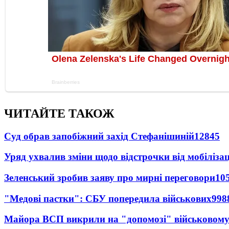
ЧИТАЙТЕ ТАКОЖ
Суд обрав запобіжний захід Стефанішиній
12845
Уряд ухвалив зміни щодо відстрочки від мобілізац
Зеленський зробив заяву про мирні переговори
10
"Медові пастки": СБУ попередила військових
998
Майора ВСП викрили на "допомозі" військовому