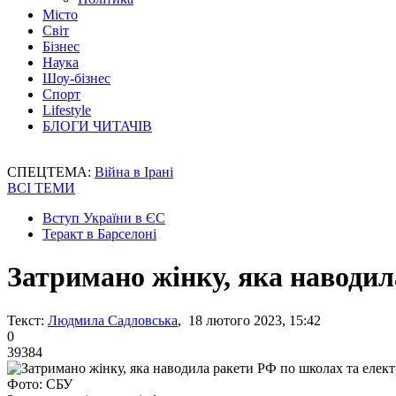
Місто
Світ
Бізнес
Наука
Шоу-бізнес
Спорт
Lifestyle
БЛОГИ ЧИТАЧІВ
СПЕЦТЕМА:
Війна в Ірані
ВСІ ТЕМИ
Вступ України в ЄС
Теракт в Барселоні
Затримано жінку, яка наводил
Текст:
Людмила Садловська
, 18 лютого 2023, 15:42
0
39384
Фото: СБУ