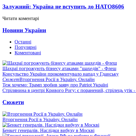
Залужний: Україна не вступить до НАТО
8606
Читати коментарі
Новини України
Останні
Популярні
Коментовані
Шахраї погрожують бізнесу атаками "шахедів" - Флеш
Консульство України прокоментувало напад у Гданську
Сюжет
Вторгнення Росії в Україну. Онлайн
Теж хочемо: Трамп зробив заяву про Patriot Україні
Стрілянина в центрі Кривого Рогу: є поранений, стрілець утік -
Сюжети
Вторгнення Росії в Україну. Онлайн
Бенкет генералів. Наслідки вибуху в Москві