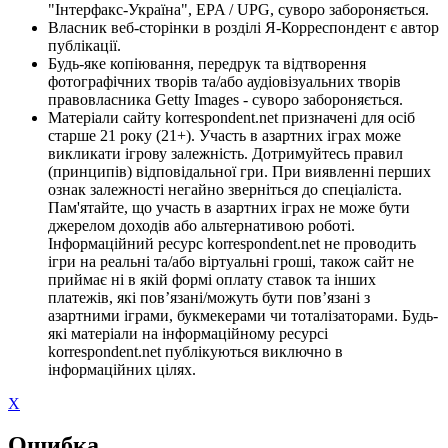
"Інтерфакс-Україна", EPA / UPG, суворо забороняється.
Власник веб-сторінки в розділі Я-Корреспондент є автор
публікації.
Будь-яке копіювання, передрук та відтворення
фотографічних творів та/або аудіовізуальних творів
правовласника Getty Images - суворо забороняється.
Матеріали сайту korrespondent.net призначені для осіб
старше 21 року (21+). Участь в азартних іграх може
викликати ігрову залежність. Дотримуйтесь правил
(принципів) відповідальної гри. При виявленні перших
ознак залежності негайно зверніться до спеціаліста.
Пам'ятайте, що участь в азартних іграх не може бути
джерелом доходів або альтернативою роботі.
Інформаційний ресурс korrespondent.net не проводить
ігри на реальні та/або віртуальні гроші, також сайт не
приймає ні в якій формі оплату ставок та інших
платежів, які пов’язані/можуть бути пов’язані з
азартними іграми, букмекерами чи тоталізаторами. Будь-
які матеріали на інформаційному ресурсі
korrespondent.net публікуються виключно в
інформаційних цілях.
X
Ошибка