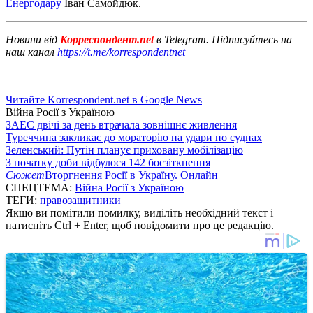
Енергодару
Іван Самойдюк.
Новини від
Корреспондент.net
в Telegram. Підписуйтесь на
наш канал
https://t.me/korrespondentnet
Читайте Korrespondent.net в Google News
Війна Росії з Україною
ЗАЕС двічі за день втрачала зовнішнє живлення
Туреччина закликає до мораторію на удари по суднах
Зеленський: Путін планує приховану мобілізацію
З початку доби відбулося 142 боєзіткнення
Сюжет
Вторгнення Росії в Україну. Онлайн
СПЕЦТЕМА:
Війна Росії з Україною
ТЕГИ:
правозащитники
Якщо ви помітили помилку, виділіть необхідний текст і
натисніть Ctrl + Enter, щоб повідомити про це редакцію.