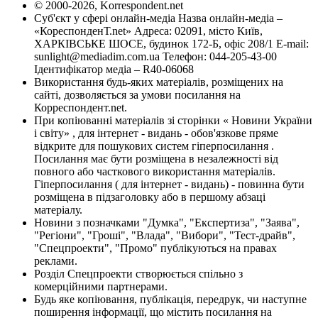
© 2000-2026, Korrespondent.net
Суб'єкт у сфері онлайн-медіа Назва онлайн-медіа –
«КореспонденТ.net» Адреса: 02091, місто Київ,
ХАРКІВСЬКЕ ШОСЕ, будинок 172-Б, офіс 208/1 E-mail:
sunlight@mediadim.com.ua
Телефон: 044-205-43-00
Ідентифікатор медіа – R40-06068
Використання будь-яких матеріалів, розміщених на
сайті, дозволяється за умови посилання на
Корреспондент.net.
При копіюванні матеріалів зі сторінки « Новини України
і світу» , для інтернет - видань - обов'язкове пряме
відкрите для пошукових систем гіперпосилання .
Посилання має бути розміщена в незалежності від
повного або часткового використання матеріалів.
Гіперпосилання ( для інтернет - видань) - повинна бути
розміщена в підзаголовку або в першому абзаці
матеріалу.
Новини з позначками "Думка", "Експертиза", "Заява",
"Регіони", "Гроші", "Влада", "Вибори", "Тест-драйв",
"Спецпроекти", "Промо" публікуються на правах
реклами.
Розділ Спецпроекти створюється спільно з
комерційними партнерами.
Будь яке копіювання, публікація, передрук, чи наступне
поширення інформації, що містить посилання на