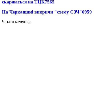
скаржаться на ТЦК
7565
На Черкащині викрили "схему СЗЧ"
6959
Читати коментарі