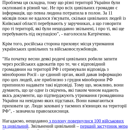
Проблема ця складна, тому що різні території України були
окуповані в різний час. Не про всіх цивільних громадян є
інформація, що певна людина потрапила в полон. За 11
місяців поки не вдалося з'ясувати, скільки цивільних людей із
Київської області перебувають у заручниках, а що говорити
про ті території, які були нещодавно звільнені, і про ті, які ще
перебувають під окупацією", - наголосила Катріченко.
Крім того, російська сторона приховує місця утримання
українських цивільних та військовослужбовців.
"На початку весни деякі родичі цивільних робили запити
через російських адвокатів про те, чи є відповідний
громадянин на території РФ і отримували відповідь з
міноборони Росії - це єдиний орган, який давав інформацію
про цих людей, але приблизно з грудня міноборони РФ
припинило надавати такі відповіді. Тому що, можливо, вони
думають, що це одне із свідчень, які таким чином надають
якісь документи, що підтверджують утримання громадянина
України на невідомо яких підставах. Вони намагаються
приховати це. Люди заховані у таємних в'язницях на території
РФ", - зазначила правозахисниця.
Нагадаємо, нещодавно
з полону повернулися 100 військових
та цивільний
. Звільнений цивільний –
перший заступник мера