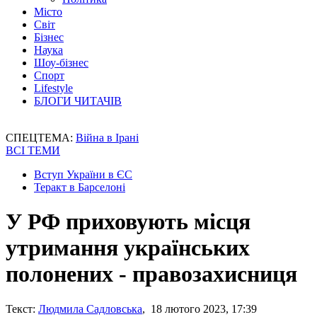
Місто
Світ
Бізнес
Наука
Шоу-бізнес
Спорт
Lifestyle
БЛОГИ ЧИТАЧІВ
СПЕЦТЕМА:
Війна в Ірані
ВСІ ТЕМИ
Вступ України в ЄС
Теракт в Барселоні
У РФ приховують місця
утримання українських
полонених - правозахисниця
Текст:
Людмила Садловська
, 18 лютого 2023, 17:39