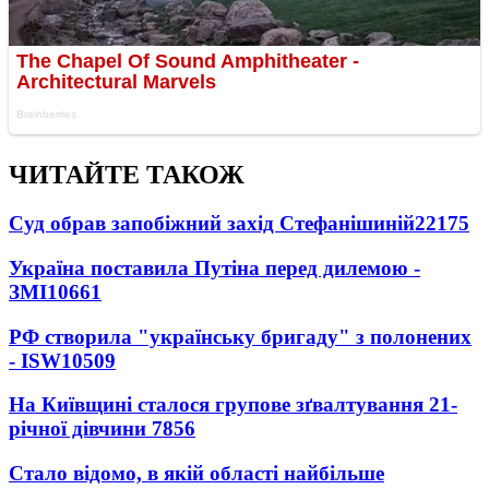
ЧИТАЙТЕ ТАКОЖ
Суд обрав запобіжний захід Стефанішиній
22175
Україна поставила Путіна перед дилемою -
ЗМІ
10661
РФ створила "українську бригаду" з полонених
- ISW
10509
На Київщині сталося групове зґвалтування 21-
річної дівчини
7856
Стало відомо, в якій області найбільше