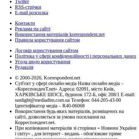
Twitter
RSS-стрічки
E-mail розсилка
Контакти
Реклама на сайті
Використання матеріалів korrespondent.net
Правила користування сайтом
Договір користування сайтом
Політика у сфері конфіденційності і персональних даних
Угода щодо користування
Редакція
© 2000-2026, Korrespondent.net
Суб'єкт у сфері онлайн-медіа Назва онлайн-медіа –
«КореспонденТ.net» Адреса: 02091, місто Київ,
ХАРКІВСЬКЕ ШОСЕ, будинок 172-Б, офіс 208/1 E-mail:
sunlight@mediadim.com.ua
Телефон: 044-205-43-00
Ідентифікатор медіа – R40-06068
Використання будь-яких матеріалів, розміщених на
сайті, дозволяється за умови посилання на
Корреспондент.net.
При копіюванні матеріалів зі сторінки « Новини України
і світу» , для інтернет - видань - обов'язкове пряме