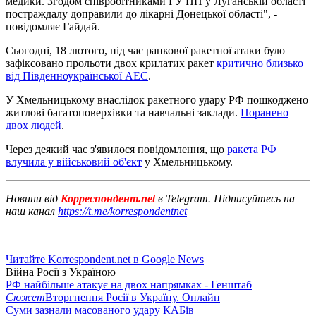
медики. Згодом співробітниками ГУ НП у Луганській області
постраждалу доправили до лікарні Донецької області", -
повідомляє Гайдай.
Сьогодні, 18 лютого, під час ранкової ракетної атаки було
зафіксовано прольоти двох крилатих ракет
критично близько
від Південноукраїнської АЕС
.
У Хмельницькому внаслідок ракетного удару РФ пошкоджено
житлові багатоповерхівки та навчальні заклади.
Поранено
двох людей
.
Через деякий час з'явилося повідомлення, що
ракета РФ
влучила у військовий об'єкт
у Хмельницькому.
Новини від
Корреспондент.net
в Telegram. Підписуйтесь на
наш канал
https://t.me/korrespondentnet
Читайте Korrespondent.net в Google News
Війна Росії з Україною
РФ найбільше атакує на двох напрямках - Генштаб
Сюжет
Вторгнення Росії в Україну. Онлайн
Суми зазнали масованого удару КАБів