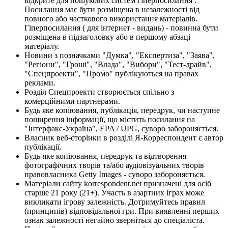
відкрите для пошукових систем гіперпосилання .
Посилання має бути розміщена в незалежності від
повного або часткового використання матеріалів.
Гіперпосилання ( для інтернет - видань) - повинна бути
розміщена в підзаголовку або в першому абзаці
матеріалу.
Новини з позначками "Думка", "Експертиза", "Заява",
"Регіони", "Гроші", "Влада", "Вибори", "Тест-драйв",
"Спецпроекти", "Промо" публікуються на правах
реклами.
Розділ Спецпроекти створюється спільно з
комерційними партнерами.
Будь яке копіювання, публікація, передрук, чи наступне
поширення інформації, що містить посилання на
"Інтерфакс-Україна", EPA / UPG, суворо забороняється.
Власник веб-сторінки в розділі Я-Корреспондент є автор
публікації.
Будь-яке копіювання, передрук та відтворення
фотографічних творів та/або аудіовізуальних творів
правовласника Getty Images - суворо забороняється.
Матеріали сайту korrespondent.net призначені для осіб
старше 21 року (21+). Участь в азартних іграх може
викликати ігрову залежність. Дотримуйтесь правил
(принципів) відповідальної гри. При виявленні перших
ознак залежності негайно зверніться до спеціаліста.