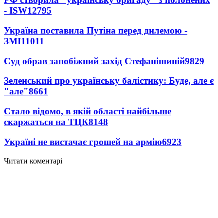
- ISW
12795
Україна поставила Путіна перед дилемою -
ЗМІ
11011
Суд обрав запобіжний захід Стефанішиній
9829
Зеленський про українську балістику: Буде, але є
"але"
8661
Стало відомо, в якій області найбільше
скаржаться на ТЦК
8148
Україні не вистачає грошей на армію
6923
Читати коментарі