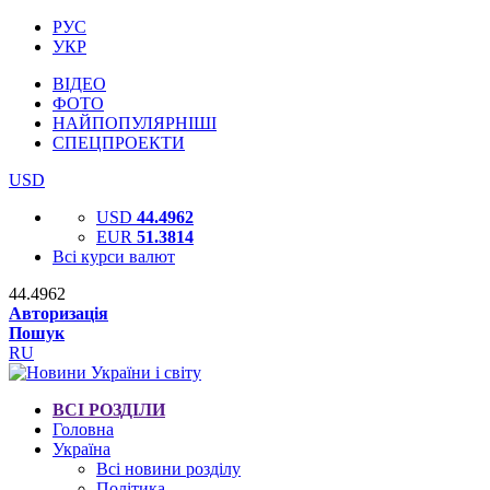
РУС
УКР
ВІДЕО
ФОТО
НАЙПОПУЛЯРНІШІ
СПЕЦПРОЕКТИ
USD
USD
44.4962
EUR
51.3814
Всі курси валют
44.4962
Авторизація
Пошук
RU
ВСІ РОЗДІЛИ
Головна
Україна
Всі новини розділу
Політика