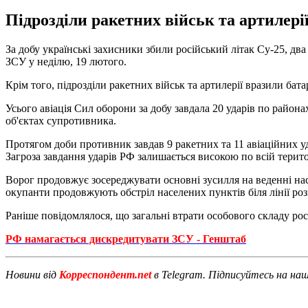
Підрозділи ракетних військ та артилер
За добу українські захисники збили російський літак Су-25, дв
ЗСУ у неділю, 19 лютого.
Крім того, підрозділи ракетних військ та артилерії вразили б
Усього авіація Сил оборони за добу завдала 20 ударів по район
об'єктах супротивника.
Протягом доби противник завдав 9 ракетних та 11 авіаційних уд
Загроза завдання ударів РФ залишається високою по всій терито
Ворог продовжує зосереджувати основні зусилля на веденні нас
окупанти продовжують обстріл населених пунктів біля лінії розм
Раніше повідомлялося, що загальні втрати особового складу рос
РФ намагається дискредитувати ЗСУ - Генштаб
Новини від
Корреспондент.net
в Telegram. Підписуйтесь на на