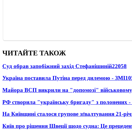
ЧИТАЙТЕ ТАКОЖ
Суд обрав запобіжний захід Стефанішиній
22058
Україна поставила Путіна перед дилемою - ЗМІ
10
Майора ВСП викрили на "допомозі" військовому
РФ створила "українську бригаду" з полонених -
На Київщині сталося групове зґвалтування 21-річ
Київ про рішення Швеції щодо судна: Це прецеден