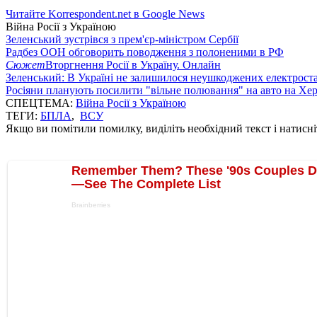
Читайте Korrespondent.net в Google News
Війна Росії з Україною
Зеленський зустрівся з прем'єр-міністром Сербії
Радбез ООН обговорить поводження з полоненими в РФ
Сюжет
Вторгнення Росії в Україну. Онлайн
Зеленський: В Україні не залишилося неушкоджених електрост
Росіяни планують посилити "вільне полювання" на авто на Хе
СПЕЦТЕМА:
Війна Росії з Україною
ТЕГИ:
БПЛА
,
ВСУ
Якщо ви помітили помилку, виділіть необхідний текст і натисніт