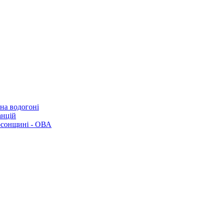
 на водогоні
анцій
рсонщині - ОВА