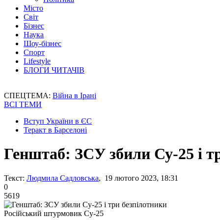
Місто
Світ
Бізнес
Наука
Шоу-бізнес
Спорт
Lifestyle
БЛОГИ ЧИТАЧІВ
СПЕЦТЕМА:
Війна в Ірані
ВСІ ТЕМИ
Вступ України в ЄС
Теракт в Барселоні
Генштаб: ЗСУ збили Су-25 і т
Текст:
Людмила Садловська
, 19 лютого 2023, 18:31
0
5619
Російський штурмовик Су-25