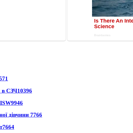
571
 в СЗЧ
10396
 ISW
9946
ної дівчини
7766
т
7664