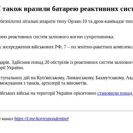
ії також вразили батарею реактивних си
а безпілотні літальні апарати типу Орлан-10 та дрон-камікадзе ти
атарею реактивних систем залпового вогню супротивника.
ах зосередження військових РФ, 7 – по зенітно-ракетних комплекс
арів. Здійснив понад 20 обстрілів із реактивних систем залповог
рії України.
тупальних дій на Куп'янському, Лиманському, Бахмутському, Авд
ежування з танків, артилерії та мінометів.
ійських військ на території України орієнтовно
становили понад 
ш канал
https://t.me/korrespondentnet