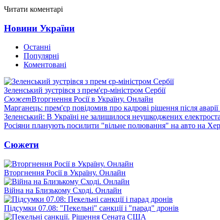
Читати коментарі
Новини України
Останні
Популярні
Коментовані
Зеленський зустрівся з прем'єр-міністром Сербії
Сюжет
Вторгнення Росії в Україну. Онлайн
Марганець: прем'єр повідомив про кадрові рішення після аварії
Зеленський: В Україні не залишилося неушкоджених електрост
Росіяни планують посилити "вільне полювання" на авто на Хе
Сюжети
Вторгнення Росії в Україну. Онлайн
Війна на Близькому Сході. Онлайн
Підсумки 07.08: "Пекельні" санкції і "парад" дронів