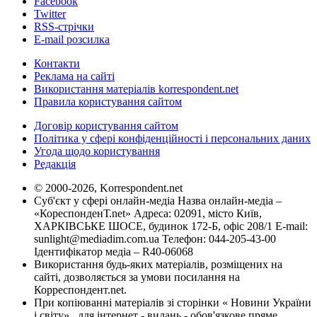
Facebook
Twitter
RSS-стрічки
E-mail розсилка
Контакти
Реклама на сайті
Використання матеріалів korrespondent.net
Правила користування сайтом
Договір користування сайтом
Політика у сфері конфіденційності і персональних даних
Угода щодо користування
Редакція
© 2000-2026, Korrespondent.net
Суб'єкт у сфері онлайн-медіа Назва онлайн-медіа –
«КореспонденТ.net» Адреса: 02091, місто Київ,
ХАРКІВСЬКЕ ШОСЕ, будинок 172-Б, офіс 208/1 E-mail:
sunlight@mediadim.com.ua
Телефон: 044-205-43-00
Ідентифікатор медіа – R40-06068
Використання будь-яких матеріалів, розміщених на
сайті, дозволяється за умови посилання на
Корреспондент.net.
При копіюванні матеріалів зі сторінки « Новини України
і світу» , для інтернет - видань - обов'язкове пряме