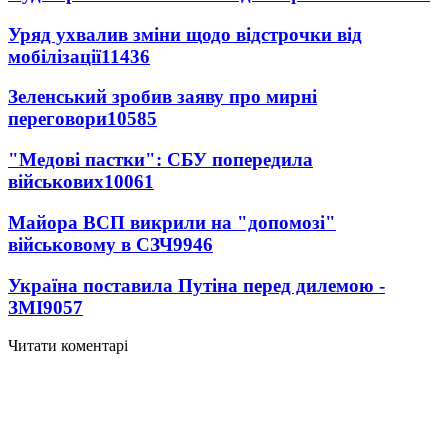
Уряд ухвалив зміни щодо відстрочки від
мобілізації
11436
Зеленський зробив заяву про мирні
переговори
10585
"Медові пастки": СБУ попередила
військових
10061
Майора ВСП викрили на "допомозі"
військовому в СЗЧ
9946
Україна поставила Путіна перед дилемою -
ЗМІ
9057
Читати коментарі