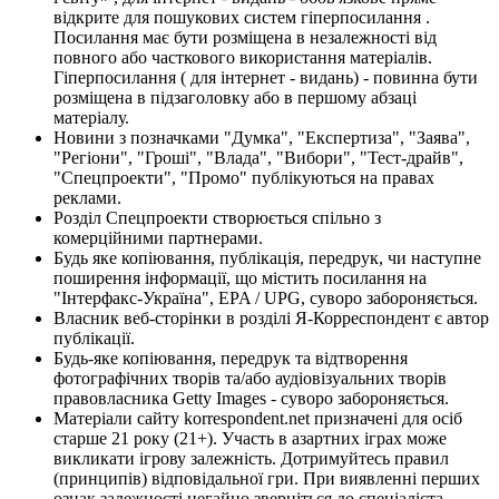
відкрите для пошукових систем гіперпосилання .
Посилання має бути розміщена в незалежності від
повного або часткового використання матеріалів.
Гіперпосилання ( для інтернет - видань) - повинна бути
розміщена в підзаголовку або в першому абзаці
матеріалу.
Новини з позначками "Думка", "Експертиза", "Заява",
"Регіони", "Гроші", "Влада", "Вибори", "Тест-драйв",
"Спецпроекти", "Промо" публікуються на правах
реклами.
Розділ Спецпроекти створюється спільно з
комерційними партнерами.
Будь яке копіювання, публікація, передрук, чи наступне
поширення інформації, що містить посилання на
"Інтерфакс-Україна", EPA / UPG, суворо забороняється.
Власник веб-сторінки в розділі Я-Корреспондент є автор
публікації.
Будь-яке копіювання, передрук та відтворення
фотографічних творів та/або аудіовізуальних творів
правовласника Getty Images - суворо забороняється.
Матеріали сайту korrespondent.net призначені для осіб
старше 21 року (21+). Участь в азартних іграх може
викликати ігрову залежність. Дотримуйтесь правил
(принципів) відповідальної гри. При виявленні перших
ознак залежності негайно зверніться до спеціаліста.