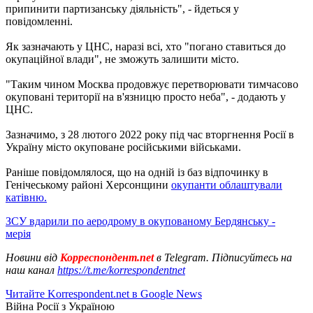
припинити партизанську діяльність", - йдеться у
повідомленні.
Як зазначають у ЦНС, наразі всі, хто "погано ставиться до
окупаційної влади", не зможуть залишити місто.
"Таким чином Москва продовжує перетворювати тимчасово
окуповані території на в'язницю просто неба", - додають у
ЦНС.
Зазначимо, з 28 лютого 2022 року під час вторгнення Росії в
Україну місто окуповане російськими військами.
Раніше повідомлялося, що на одній із баз відпочинку в
Генічеському районі Херсонщини
окупанти облаштували
катівню.
ЗСУ вдарили по аеродрому в окупованому Бердянську -
мерія
Новини від
Корреспондент.net
в Telegram. Підписуйтесь на
наш канал
https://t.me/korrespondentnet
Читайте Korrespondent.net в Google News
Війна Росії з Україною