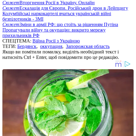
Сюжет
Вторгнення Росії в Україну. Онлайн
Сюжет
Ескалація для Європи. Російський дрон в Лейпцигу
Колумбійські наркокартелі вчаться українській війні
безпілотників - ЗМІ
Сюжет
Зміни в армії РФ: що стоїть за рішенням Путіна
Пропагували війну та окупацію: викрито мережу
прихильників РФ
СПЕЦТЕМА:
Війна Росії з Україною
ТЕГИ:
Бердянск
,
оккупация
,
Запорожская область
Якщо ви помітили помилку, виділіть необхідний текст і
натисніть Ctrl + Enter, щоб повідомити про це редакцію.