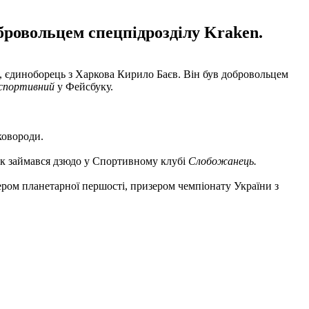
обровольцем спецпідрозділу Kraken.
ь, єдиноборець з Харкова Кирило Баєв. Він був добровольцем
 спортивний
у Фейсбуку.
ковороди.
рік займався дзюдо у Спортивному клубі
Слобожанець.
ером планетарної першості, призером чемпіонату України з