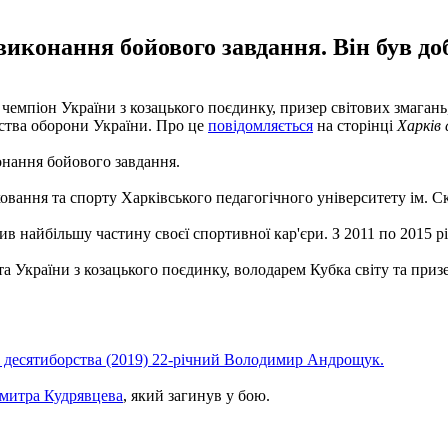
виконання бойового завдання. Він був д
чемпіон України з козацького поєдинку, призер світових змаган
рства оборони України. Про це
повідомляється
на сторінці
Харків
онання бойового завдання.
ховання та спорту Харківського педагогічного університету ім. С
ив найбільшу частину своєї спортивної кар'єри. З 2011 по 2015 
та України з козацького поєдинку, володарем Кубка світу та приз
з десятиборства (2019) 22-річний Володимир Андрощук.
Дмитра Кудрявцева
, який загинув у бою.