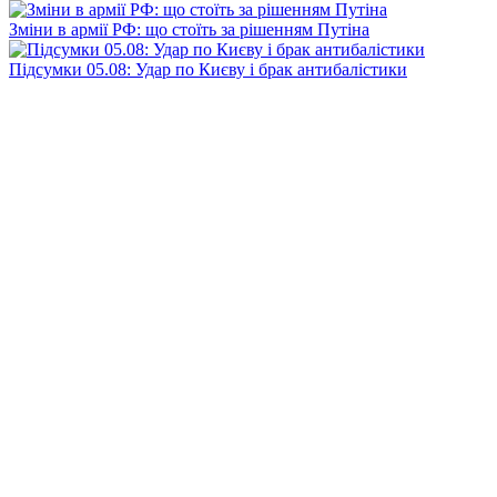
Зміни в армії РФ: що стоїть за рішенням Путіна
Підсумки 05.08: Удар по Києву і брак антибалістики