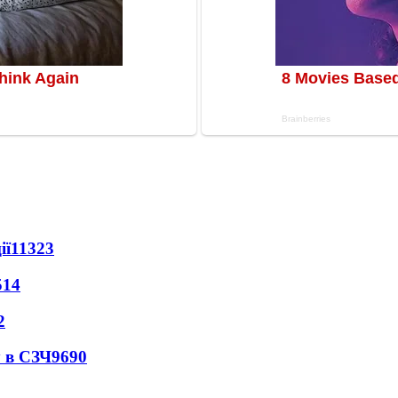
ії
11323
514
2
 в СЗЧ
9690