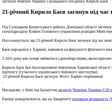
Загинув чемпіон України з козацького поєдинку Кирило Баєв
21-річний Кирило Баєв загинув під час 
Під Соледаром Бахмутського району Донецької області загинув 
спецпідрозділу Kraken Головного управління розвідки Міністе
Наголошується, що 21-річний Кирило Баєв загинув під час вик
Баєв народився у Харкові, навчався на факультеті фізичного ви
З 2011 року він почав займатися єдиноборствами, яким присвят
Кирило Баєв був багаторазовим чемпіоном Харківської області 
хортингу (сучасного українського бойового мистецтва).
21-річний Кирило Баєв загинув. Фото:
Харків спортивний
Нагадаємо, у боях під Бахмутом
загинув Чемпіон України U20 
Раніше повідомлялося, що на Закарпатті
поховали журналіста 