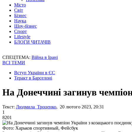
Місто
Світ
Бізнес
Наука
Шоу-бізнес
Спорт
Lifestyle
БЛОГИ ЧИТАЧІВ
СПЕЦТЕМА:
Війна в Ірані
ВСІ ТЕМИ
Вступ України в ЄС
Теракт в Барселоні
На Донеччині загинув чемпіон
Текст:
Людмила Троценко
, 20 лютого 2023, 20:31
1
8201
Фото: Харьков спортивный, Фейсбук