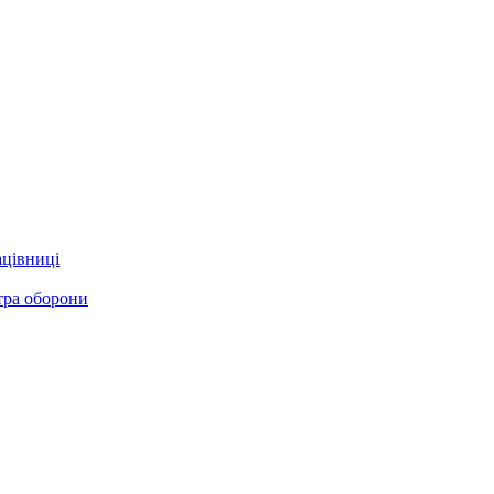
ацівниці
стра оборони