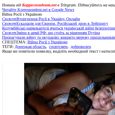
Новини від
Корреспондент.net
в Telegram. Підписуйтесь на на
Читайте Korrespondent.net в Google News
Війна Росії з Україною
Сюжет
Вторгнення Росії в Україну. Онлайн
Сюжет
Ескалація для Європи. Російський дрон в Лейпцигу
Колумбійські наркокартелі вчаться українській війні безпілотни
Сюжет
Зміни в армії РФ: що стоїть за рішенням Путіна
Пропагували війну та окупацію: викрито мережу прихильникі
СПЕЦТЕМА:
Війна Росії з Україною
ТЕГИ:
Донецкая область
,
спортсмен
,
доброволец
Якщо ви помітили помилку, виділіть необхідний текст і натисніт