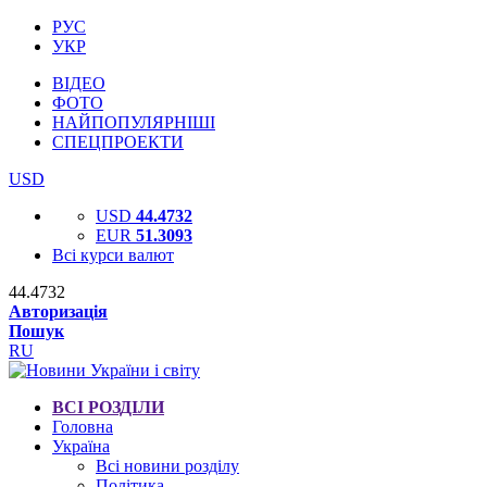
РУС
УКР
ВІДЕО
ФОТО
НАЙПОПУЛЯРНІШІ
СПЕЦПРОЕКТИ
USD
USD
44.4732
EUR
51.3093
Всі курси валют
44.4732
Авторизація
Пошук
RU
ВСІ РОЗДІЛИ
Головна
Україна
Всі новини розділу
Політика