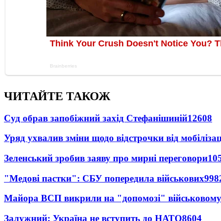
ЧИТАЙТЕ ТАКОЖ
Суд обрав запобіжний захід Стефанішиній
12608
Уряд ухвалив зміни щодо відстрочки від мобілізац
Зеленський зробив заяву про мирні переговори
10
"Медові пастки": СБУ попередила військових
998
Майора ВСП викрили на "допомозі" військовому
Залужний: Україна не вступить до НАТО
8604