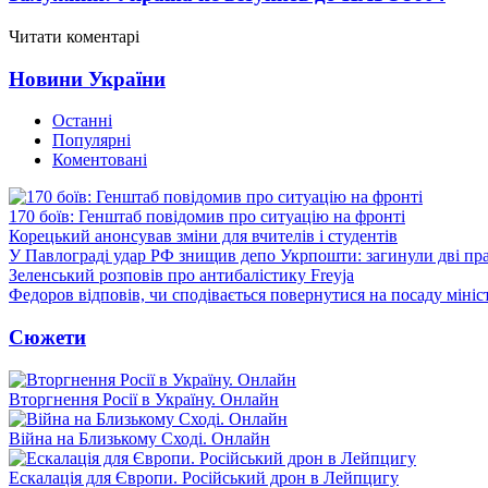
Читати коментарі
Новини України
Останні
Популярні
Коментовані
170 боїв: Генштаб повідомив про ситуацію на фронті
Корецький анонсував зміни для вчителів і студентів
У Павлограді удар РФ знищив депо Укрпошти: загинули дві пр
Зеленський розповів про антибалістику Freyja
Федоров відповів, чи сподівається повернутися на посаду міні
Сюжети
Вторгнення Росії в Україну. Онлайн
Війна на Близькому Сході. Онлайн
Ескалація для Європи. Російський дрон в Лейпцигу