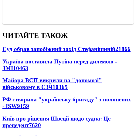
ЧИТАЙТЕ ТАКОЖ
Суд обрав запобіжний захід Стефанішиній
21866
Україна поставила Путіна перед дилемою -
ЗМІ
10463
Майора ВСП викрили на "допомозі"
військовому в СЗЧ
10365
РФ створила "українську бригаду" з полонених
- ISW
9159
Київ про рішення Швеції щодо судна: Це
прецедент
7620