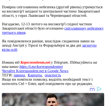
Помірна сніголавинна небезпека (другий рівень) утримується
на високогір'ї західної та центральної частини Закарпатської
області, у горах Львівської та Чернівецької областей.
Нагадаємо, 12-13 лютого на високогір'ї східної частини
Закарпатської області було оголошено
сніголавинну небезпеку
третього рівня
.
Як повідомлялося раніше, внаслідок сходження лавин на
заході Австрії у Тіролі та Форарльберзі за два дні
загинуло
вісім осіб
.
Новини від
Кореспондент.net
у Telegram. Підписуйтесь на
наш канал
https://t.me/korrespondentnet
Читайте Korrespondent.net в Google News
ТЕГИ:
лавина
,
Карпаты
,
опасность
Якщо ви помітили помилку, виділіть необхідний текст і
натисніть Ctrl + Enter, щоб повідомити про це редакцію.