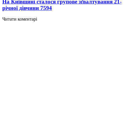
На Київщині сталося групове зґвалтування 21-
річної дівчини
7594
Читати коментарі