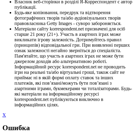
Власник веб-сторінки в розділі Я-Корреспондент є автор
публікації.
Будь-яке копіювання, передрук та відтворення
фотографічних творів та/або аудіовізуальних творів
правовласника Getty Images - суворо забороняється.
Матеріали сайту korrespondent.net призначені для осіб
старше 21 року (21+). Участь в азартних іграх може
викликати ігрову залежність. Дотримуйтесь правил
(принципів) відповідальної гри. При виявленні перших
ознак залежності негайно зверніться до спеціаліста.
Пам'ятайте, що участь в азартних іграх не може бути
джерелом доходів або альтернативою роботі.
Інформаційний ресурс korrespondent.net не проводить
ігри на реальні та/або віртуальні гроші, також сайт не
приймає ні в якій формі оплату ставок та інших
платежів, які пов’язані/можуть бути пов’язані з
азартними іграми, букмекерами чи тоталізаторами. Будь-
які матеріали на інформаційному ресурсі
korrespondent.net публікуються виключно в
інформаційних цілях.
X
Ошибка