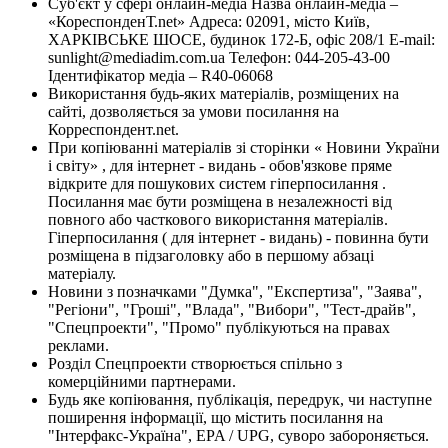
Суб'єкт у сфері онлайн-медіа Назва онлайн-медіа –
«КореспонденТ.net» Адреса: 02091, місто Київ,
ХАРКІВСЬКЕ ШОСЕ, будинок 172-Б, офіс 208/1 E-mail:
sunlight@mediadim.com.ua
Телефон: 044-205-43-00
Ідентифікатор медіа – R40-06068
Використання будь-яких матеріалів, розміщених на
сайті, дозволяється за умови посилання на
Корреспондент.net.
При копіюванні матеріалів зі сторінки « Новини України
і світу» , для інтернет - видань - обов'язкове пряме
відкрите для пошукових систем гіперпосилання .
Посилання має бути розміщена в незалежності від
повного або часткового використання матеріалів.
Гіперпосилання ( для інтернет - видань) - повинна бути
розміщена в підзаголовку або в першому абзаці
матеріалу.
Новини з позначками "Думка", "Експертиза", "Заява",
"Регіони", "Гроші", "Влада", "Вибори", "Тест-драйв",
"Спецпроекти", "Промо" публікуються на правах
реклами.
Розділ Спецпроекти створюється спільно з
комерційними партнерами.
Будь яке копіювання, публікація, передрук, чи наступне
поширення інформації, що містить посилання на
"Інтерфакс-Україна", EPA / UPG, суворо забороняється.