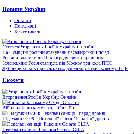
Новини України
Останні
Популярні
Коментовані
Сюжет
Вторгнення Росії в Україну. Онлайн
На Сумщині росіяни атакували пасажирський поїзд
Росіяни вдарили по Павлограду: двоє поранених
Зеленський: Росія стягнула під Москву три кола ППО
Лубінець заявив про масові порушення у Берегівському ТЦК
Сюжети
Вторгнення Росії в Україну. Онлайн
Війна на Близькому Сході. Онлайн
Підсумки 07.08: "Пекельні" санкції і "парад" дронів
Пекельні санкції. Рішення Сената США