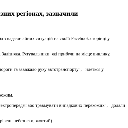
зних регіонах, зазначили
 з надзвичайних ситуацій на своїй Facebook-сторінці у
 Залізняка. Рятувальники, які прибули на місце виклику,
ороги та заважало руху автотранспорту", - йдеться у
ехожим.
 електропередач або травмувати випадкових перехожих", - додали
 рівень небезпеки, жовтий).