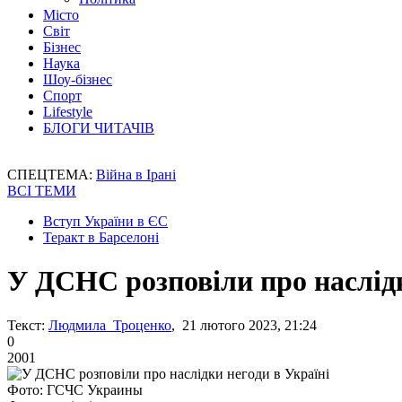
Місто
Світ
Бізнес
Наука
Шоу-бізнес
Спорт
Lifestyle
БЛОГИ ЧИТАЧІВ
СПЕЦТЕМА:
Війна в Ірані
ВСІ ТЕМИ
Вступ України в ЄС
Теракт в Барселоні
У ДСНС розповіли про наслідк
Текст:
Людмила Троценко
, 21 лютого 2023, 21:24
0
2001
Фото: ГСЧС Украины