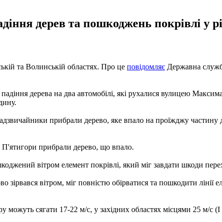
діння дерев та пошкоджень покрівлі у рі
ській та Волинській областях. Про це
повідомляє
Державна служба
 падіння дерева на два автомобілі, які рухалися вулицею Максима
дину.
надзвичайники прибрали дерево, яке впало на проїжджу частину д
 - П'ятигори прибрали дерево, що впало.
коджений вітром елемент покрівлі, який міг завдати шкоди пер
во зірвався вітром, міг повністю обірватися та пошкодити лінії
у можуть сягати 17-22 м/с, у західних областях місцями 25 м/с (I