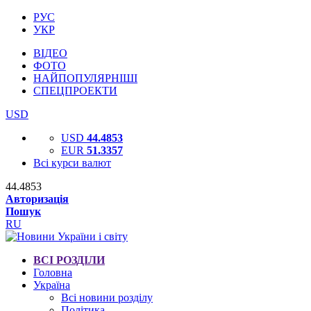
РУС
УКР
ВІДЕО
ФОТО
НАЙПОПУЛЯРНІШІ
СПЕЦПРОЕКТИ
USD
USD
44.4853
EUR
51.3357
Всі курси валют
44.4853
Авторизація
Пошук
RU
ВСІ РОЗДІЛИ
Головна
Україна
Всі новини розділу
Політика