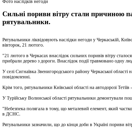
Фото наслідків негоди
Сильні пориви вітру стали причиною па
рятувальники.
Рятувальники ліквідовують наслідки негоди у Черкаській, Київ
вівторок, 21 лютого.
"21 лютого в Черкасах внаслідок сильних поривів вітру сталося
прибрали дерево з дороги. Внаслідок події травмовано одну лю
У селі Сигнаївка Звенигородського району Черкаської області 
повідомленні.
Крім того, рятувальники Київської області на автодорозі Тетіїв
У Турійську Волинської області рятувальники демонтували пош
"Небезпека полягала в тому, що металевий елемент, який частко
в ДСНС.
Рятувальники зазначили, що до кінця доби в Україні пориви вітр