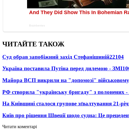
ЧИТАЙТЕ ТАКОЖ
Суд обрав запобіжний захід Стефанішиній
22104
Україна поставила Путіна перед дилемою - ЗМІ
10
Майора ВСП викрили на "допомозі" військовому
РФ створила "українську бригаду" з полонених -
На Київщині сталося групове зґвалтування 21-річ
Київ про рішення Швеції щодо судна: Це прецеден
Читати коментарі